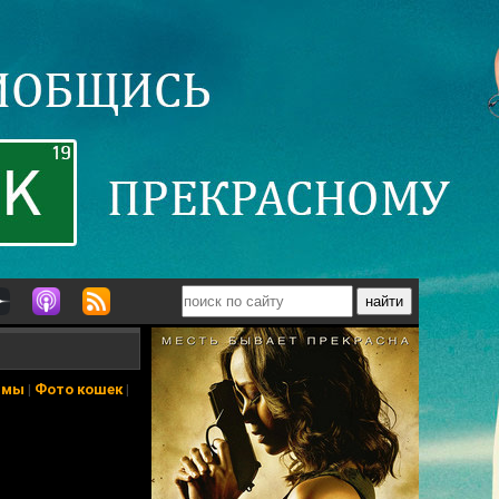
ьмы
|
Фото кошек
|