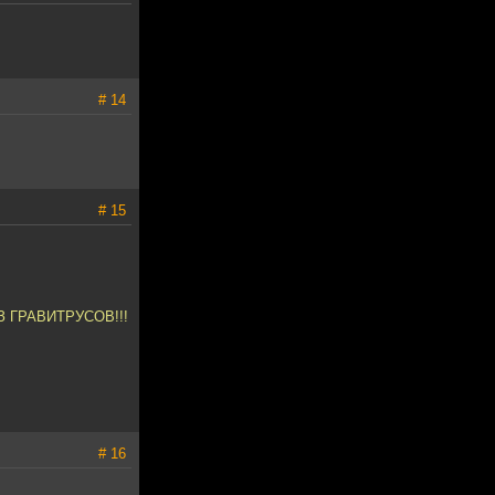
# 14
# 15
З ГРАВИТРУСОВ!!!
# 16