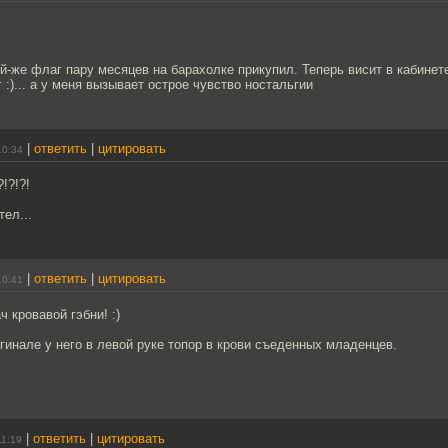
ой-же флаг пару месяцев на барахолке прикупил. Теперь висит в кабинете
 :)... а у меня вызывает острое чувство ностальгии
|
ответить
|
цитировать
10:34
!?!?!
тел...
|
ответить
|
цитировать
10:41
 кровавой гэбни! :)
игинале у него в левой руке топор в крови съеденных младенцев.
|
ответить
|
цитировать
11:19