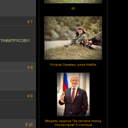
65
# 7
ГРАВИТРУСОВ!!!
Остров Сахалин, река Найба
# 8
# 9
Медаль ордена "За заслуги перед
# 10
Отечеством" II степени