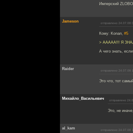
Имперский ZLOBOY
Jameson
отправлено 24.07.08 
Кому: Konan,
#5
> ААААА!!! Я ЗН
А чего знать, есл
Raider
отправлено 24.07.08 
Это что, тот сам
Михайло_Васильевич
отправлено 24.0
Это, не иначе
al_kam
отправлено 24.07.08 