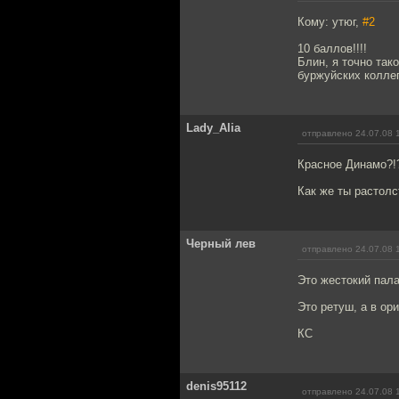
Кому: утюг,
#2
10 баллов!!!!
Блин, я точно так
буржуйских коллег
Lady_Alia
отправлено 24.07.08 
Красное Динамо?!?
Как же ты растолс
Черный лев
отправлено 24.07.08 
Это жестокий палач
Это ретуш, а в ор
КС
denis95112
отправлено 24.07.08 