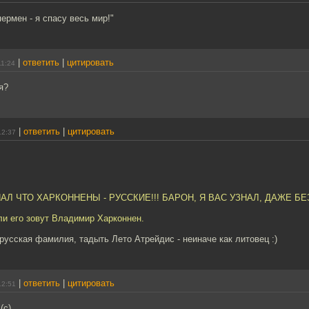
пермен - я спасу весь мир!"
|
ответить
|
цитировать
11:24
я?
|
ответить
|
цитировать
12:37
ЗНАЛ ЧТО ХАРКОННЕНЫ - РУССКИЕ!!! БАРОН, Я ВАС УЗНАЛ, ДАЖЕ БЕ
сли его зовут Владимир Харконнен.
русская фамилия, тадыть Лето Атрейдис - неиначе как литовец :)
|
ответить
|
цитировать
12:51
(с)