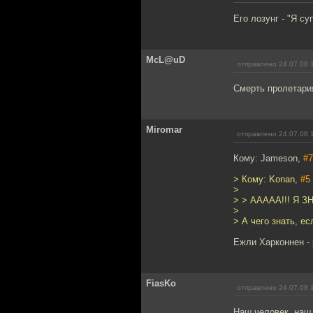
Его лозунг - "Я су
McL@uD
отправлено 24.07.08 
Смерть пролетари
Miromar
отправлено 24.07.08 
Кому: Jameson,
#7
> Кому: Konan,
#5
>
> > ААААА!!! Я 
>
> А чего знать, е
Ежли Харконнен - 
FiasKo
отправлено 24.07.08 
Наш человек, наш 