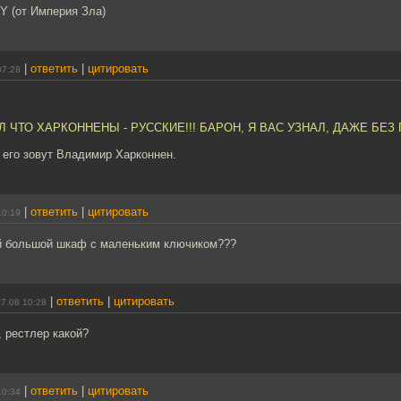
 (от Империя Зла)
|
ответить
|
цитировать
07:28
АЛ ЧТО ХАРКОННЕНЫ - РУССКИЕ!!! БАРОН, Я ВАС УЗНАЛ, ДАЖЕ БЕЗ 
и его зовут Владимир Харконнен.
|
ответить
|
цитировать
10:19
ый большой шкаф с маленьким ключиком???
|
ответить
|
цитировать
7.08 10:28
, рестлер какой?
|
ответить
|
цитировать
10:34