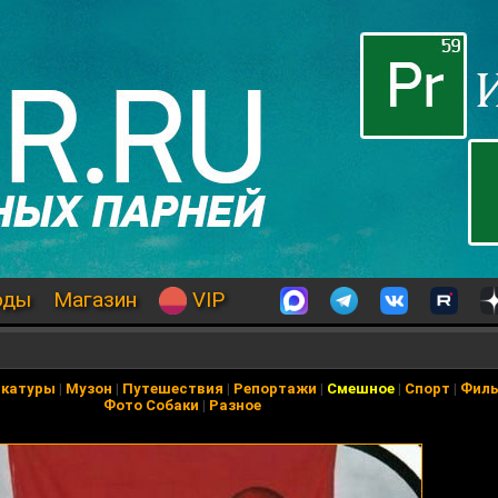
оды
Магазин
VIP
икатуры
|
Музон
|
Путешествия
|
Репортажи
|
Смешное
|
Спорт
|
Фил
Фото Собаки
|
Разное