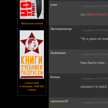
утюг
отправлено 24.07.08 
это
[NAM POHUY]
Империя ножей
Эксплуататор
отправлено 24.07.08 
"Ну я даже не зна
Andreman
отправлено 24.07.08 
Наш Nacho Libre...
Konan
отправлено 24.07.08 
Советские
учебники 1940-50х
ААААА!!! Я ЗНАЛ
годов
opossum19
отправлено 24.07.08 