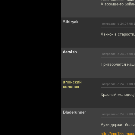
А вообще-то бойан
Sibiryak
отправлено 24.07.08 
Хэнкок в старости
dervish
отправлено 24.07.08 
Притворяется наш
японский
отправлено 24.07.08 
колонок
Красный молодец!
Bladerunner
отправлено 24.07.08 
Руки держит боль
http://img185.ima