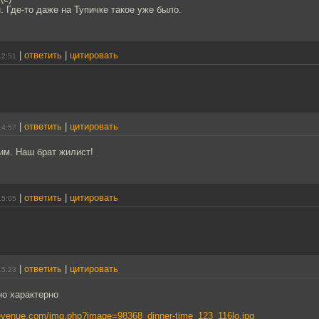
. Где-то даже на Тупичке такое уже было.
|
ответить
|
цитировать
12:51
.
|
ответить
|
цитировать
14:57
им. Наш брат жилист!
|
ответить
|
цитировать
15:05
|
ответить
|
цитировать
15:23
но характерно
gevenue.com/img.php?image=98368_dinner-time_123_116lo.jpg