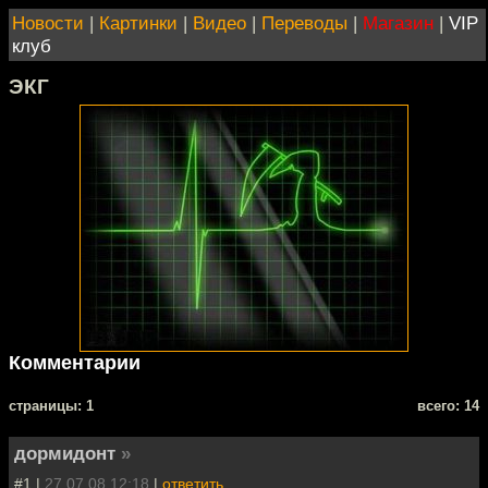
Новости
|
Картинки
|
Видео
|
Переводы
|
Магазин
|
VIP
клуб
ЭКГ
Комментарии
cтраницы: 1
всего: 14
дормидонт
»
#1 |
27.07.08 12:18
|
ответить