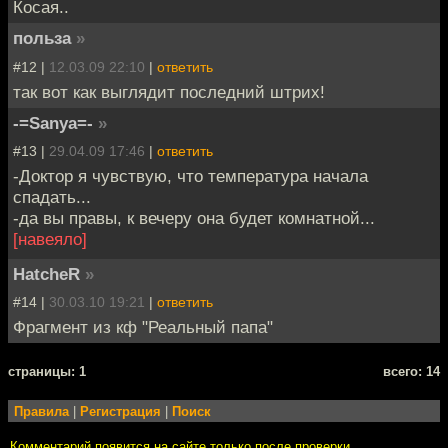
Косая..
польза
»
#12 |
12.03.09 22:10
|
ответить
так вот как выглядит последний штрих!
-=Sanya=-
»
#13 |
29.04.09 17:46
|
ответить
-Доктор я чувствую, что температура начала
спадать...
-да вы правы, к вечеру она будет комнатной...
[навеяло]
HatcheR
»
#14 |
30.03.10 19:21
|
ответить
Фрагмент из кф "Реальный папа"
cтраницы: 1
всего: 14
Правила
|
Регистрация
|
Поиск
Комментарий появится на сайте только после проверки