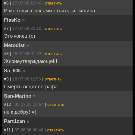
#6 |
27.07.08 19:46
|
ответить
И мёртвые с косами стоять, и тишина...
FiasKo
»
#7 |
27.07.08 20:10
|
ответить
Это конец (с)
Metodist
»
#8 |
28.07.08 01:12
|
ответить
Жизнеутверждающе!!!
Sa_60k
»
#9 |
28.07.08 11:56
|
ответить
Смерть осциллографа
San-Marino
»
#10 |
30.07.08 18:54
|
ответить
не к добру! =)
Part1zan
»
#11 |
07.08.08 00:46
|
ответить