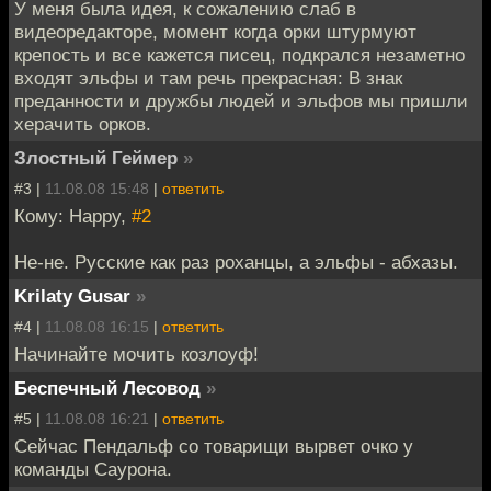
У меня была идея, к сожалению слаб в
видеоредакторе, момент когда орки штурмуют
крепость и все кажется писец, подкрался незаметно
входят эльфы и там речь прекрасная: В знак
преданности и дружбы людей и эльфов мы пришли
херачить орков.
Злостный Геймер
»
#3 |
11.08.08 15:48
|
ответить
Кому: Happy,
#2
Не-не. Русские как раз роханцы, а эльфы - абхазы.
Krilaty Gusar
»
#4 |
11.08.08 16:15
|
ответить
Начинайте мочить козлоуф!
Беспечный Лесовод
»
#5 |
11.08.08 16:21
|
ответить
Сейчас Пендальф со товарищи вырвет очко у
команды Саурона.