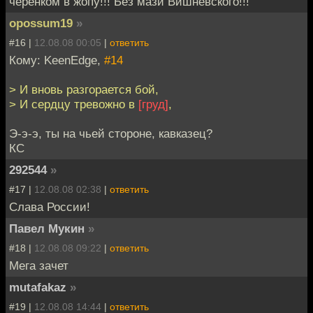
черенком в жопу!!! Без мази Вишневского!!!
opossum19
»
#16 |
12.08.08 00:05
|
ответить
Кому: KeenEdge,
#14
> И вновь разгорается бой,
> И сердцу тревожно в
[груд]
,
Э-э-э, ты на чьей стороне, кавказец?
КС
292544
»
#17 |
12.08.08 02:38
|
ответить
Слава России!
Павел Мукин
»
#18 |
12.08.08 09:22
|
ответить
Мега зачет
mutafakaz
»
#19 |
12.08.08 14:44
|
ответить