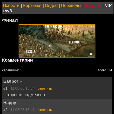
Новости
|
Картинки
|
Видео
|
Переводы
|
Магазин
|
VIP
клуб
Финал
Комментарии
cтраницы: 1
всего: 24
Балрог
»
#1 |
11.08.08 15:34
|
ответить
...хорошо подмечено
Happy
»
#2 |
11.08.08 15:41
|
ответить