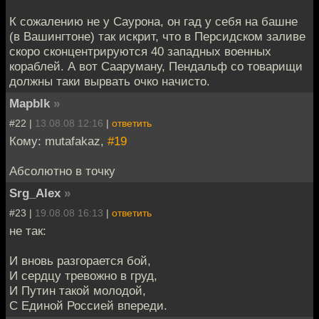
К сожалению не у Саурона, он гад у себя на башне
(в Вашингтоне) так искрит, что в Персидском заливе
скоро сконцентрируются 40 западных военных
кораблей. А вот Сааруману, Пендальф со товарищи
должны таки вырвать очко начисто.
Mapblk
»
#22 |
13.08.08 12:16
|
ответить
Кому: mutafakaz,
#19
Абсолютно в точку
Srg_Alex
»
#23 |
19.08.08 16:13
|
ответить
не так:
И вновь разгорается бой,
И сердцу тревожно в груд,
И Путин такой молодой,
С Единой Россией впереди.