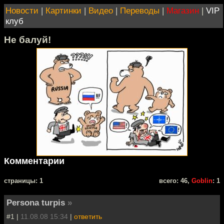
Новости
|
Картинки
|
Видео
|
Переводы
|
Магазин
|
VIP
клуб
Не балуй!
Комментарии
cтраницы: 1
всего: 46,
Goblin
: 1
Persona turpis
»
#1 |
11.08.08 15:34
|
ответить