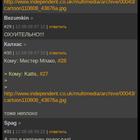
http://www.independent.co.uk/multimedia/archive/00043/
cartoon110808_43676a.jpg
Bezumkin
»
#29 |
12.08.08 07:12
|
ответить
ОХУИТЕЛЬНО!!!
Калхас
»
#30 |
12.08.08 07:28
|
ответить
Кому: Мистер Мпако,
#28
> Кому: Katts,
#27
>
>
http://www.independent.co.uk/multimedia/archive/00043/
cartoon110808_43676a.jpg
тоже неплохо
Spag
»
#31 |
12.08.08 09:22
|
ответить
А это я картинку подослал!