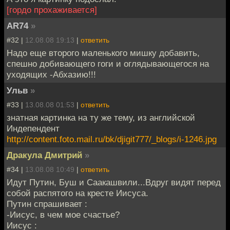
[гордо прохаживается]
AR74
»
#32 |
12.08.08 19:13
|
ответить
Надо еще второго маленького мишку добавить,
спешно добивающего гоги и оглядывающегося на
уходящих -Абхазию!!!
Ульв
»
#33 |
13.08.08 01:53
|
ответить
знатная картинка на ту же тему, из английской
Индепендент
http://content.foto.mail.ru/bk/djigit777/_blogs/i-1246.jpg
Дракула Дмитрий
»
#34 |
13.08.08 10:49
|
ответить
Идут Путин, Буш и Саакашвили...Вдруг видят перед
собой распятого на кресте Иисуса.
Путин спрашивает :
-Иисус, в чем мое счастье?
Иисус :