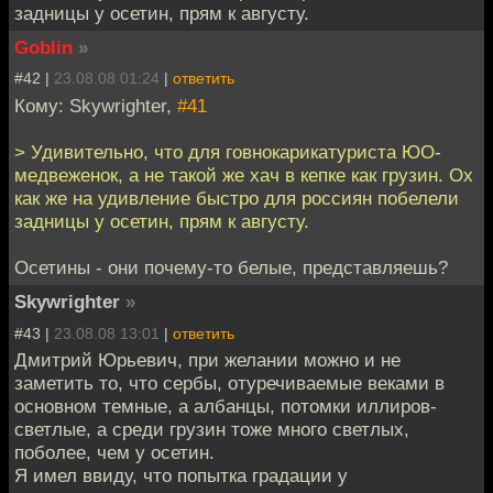
задницы у осетин, прям к августу.
Goblin
»
#42 |
23.08.08 01:24
|
ответить
Кому: Skywrighter,
#41
> Удивительно, что для говнокарикатуриста ЮО-
медвеженок, а не такой же хач в кепке как грузин. Ох
как же на удивление быстро для россиян побелели
задницы у осетин, прям к августу.
Осетины - они почему-то белые, представляешь?
Skywrighter
»
#43 |
23.08.08 13:01
|
ответить
Дмитрий Юрьевич, при желании можно и не
заметить то, что сербы, отуречиваемые веками в
основном темные, а албанцы, потомки иллиров-
светлые, а среди грузин тоже много светлых,
поболее, чем у осетин.
Я имел ввиду, что попытка градации у