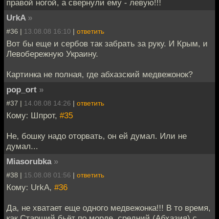
правой ногой, а свернули ему - левую!!!
UrkA
»
#36 |
13.08.08 16:10
|
ответить
Вот бы еще и сербов так забрать за руку. И Крым, и
Левобережную Украину.
Картинка не полная, где абхазский медвежонок?
pop_ort
»
#37 |
14.08.08 14:26
|
ответить
Кому: Шпрот,
#35
Не, бошку надо оторвать, он ей думал. Или не
думал...
Miasorubka
»
#38 |
15.08.08 01:56
|
ответить
Кому: UrkA,
#36
Да, не хватает еще одного медвежонка!!! В то время,
как Старший бьёт по морде, средний (Абхазия) с