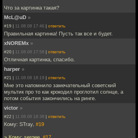
Что за картинка такая?
McL@uD
»
#19 |
11.08.08 17:46
|
ответить
Правильная картинка! Пусть так все и будет.
xNOREMx
»
#20 |
11.08.08 17:58
|
ответить
Отличная картинка, спасибо.
harper
»
#21 |
11.08.08 18:19
|
ответить
Мне это напомнило замечательный советский
мультик про то как крокодил проглотил солнце, а
потом события закончились на ринге.
victor
»
#22 |
11.08.08 18:38
|
ответить
Кому: STray,
#19
> Кому: sergee,
#17