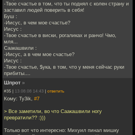
-Твое счастье в том, что ты поднял с колен страну и
заставил людей поверить в себя!
Буш :
-Иисус, в чем мое счастье?
Иисус :
-Твое счастье в виски, рогаликах и ранчо! Чмо,
мля...
Саакашвили :
-Иисус, а в чем мое счастье?
Иисус :
-Твое счастье, $ука, в том, что у меня сейчас руки
прибиты....
Шпрот
»
#35 |
13.08.08 14:43
|
ответить
Кому: Ty3ik,
#7
> Все заметили, во что Саакашвили ногу
превратили?? :)))
Только вот что интересно: Михуил пинал мишку