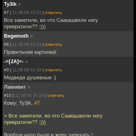
Ty3ik
»
#7 |
11.08.08 15:53
|
ответить
Все заметили, во что Саакашвили ногу
превратили?? :)))
Begemoth
»
#8 |
11.08.08 15:54
|
ответить
Правильная картинка!
-=[2A]=-
»
#9 |
11.08.08 16:09
|
ответить
Медведя душевные :)
Ламивит
»
#10 |
11.08.08 16:28
|
ответить
Кому: Ty3ik,
#7
> Все заметили, во что Саакашвили ногу
превратили?? :)))
Вообще надо было в жопу запихать !