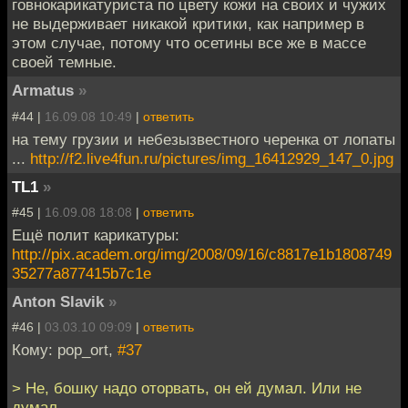
говнокарикатуриста по цвету кожи на своих и чужих
не выдерживает никакой критики, как например в
этом случае, потому что осетины все же в массе
своей темные.
Armatus
»
#44 |
16.09.08 10:49
|
ответить
на тему грузии и небезызвестного черенка от лопаты
...
http://f2.live4fun.ru/pictures/img_16412929_147_0.jpg
TL1
»
#45 |
16.09.08 18:08
|
ответить
Ещё полит карикатуры:
http://pix.academ.org/img/2008/09/16/c8817e1b1808749
35277a877415b7c1e
Anton Slavik
»
#46 |
03.03.10 09:09
|
ответить
Кому: pop_ort,
#37
> Не, бошку надо оторвать, он ей думал. Или не
думал...