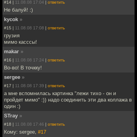
#14 |
11.08.08 17:04
|
ответить
Не балуй! :)
kycok
»
#15 |
11.08.08 17:08
|
ответить
грузия
мимо касссы!
makar
»
#16 |
11.08.08 17:24
|
ответить
Во-во! В точкку!
sergee
»
#17 |
11.08.08 17:39
|
ответить
а мне вспомнилась картинка "лежи тихо - он и
пройдет мимо" :)) надо соединить эти два коллажа в
один :)
STray
»
#18 |
11.08.08 17:46
|
ответить
Кому: sergee,
#17