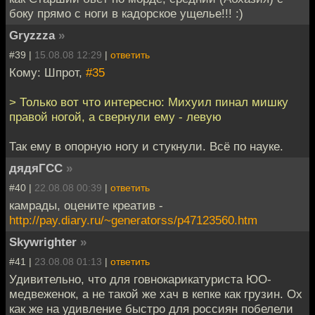
боку прямо с ноги в кадорское ущелье!!! :)
Gryzzza
»
#39 |
15.08.08 12:29
|
ответить
Кому: Шпрот,
#35
> Только вот что интересно: Михуил пинал мишку
правой ногой, а свернули ему - левую
Так ему в опорную ногу и стукнули. Всё по науке.
дядяГСС
»
#40 |
22.08.08 00:39
|
ответить
камрады, оцените креатив -
http://pay.diary.ru/~generatorss/p47123560.htm
Skywrighter
»
#41 |
23.08.08 01:13
|
ответить
Удивительно, что для говнокарикатуриста ЮО-
медвеженок, а не такой же хач в кепке как грузин. Ох
как же на удивление быстро для россиян побелели