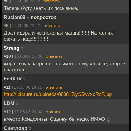
#8 |
15.08.08 22:52
|
ответить
Теперь буду знать их позывные.
Ruslan08
»
подросток
#9 |
15.08.08 22:52
|
ответить
Два пидара и черножопая манда!!!!!!! На кол их
сажать надо!!!!!!!!!!!
Streng
»
#10 |
16.08.08 16:30
|
ответить
жора-то как напрягся - ссыкотно ему, хотя не, скорее
сракотно...
FedX IV
»
#11 |
17.08.08 14:26
|
ответить
http://ipicture.ru/uploads/080817/yS5wvxcRoF.jpg
LDM
»
#12 |
17.08.08 21:04
|
ответить
вместо Кондолизы Ющенку бы надо, ИМХО :)
Светлояр
»