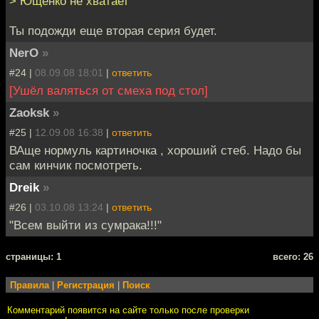
> Ющенко не хватает
Ты подожди еще вторая серия будет.
NerO
»
#24 |
08.09.08 18:01
|
ответить
[Ушёл валяться от смеха под стол]
Zaoksk
»
#25 |
12.09.08 16:38
|
ответить
ВАще нормуль картиночка , хороший стеб. Надо бы
сам кинчик посмотреть.
Dreik
»
#26 |
03.10.08 13:24
|
ответить
"Всем выйти из сумрака!!!"
cтраницы: 1
всего: 26
Правила
|
Регистрация
|
Поиск
Комментарий появится на сайте только после проверки