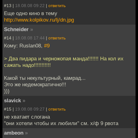
#13 |
18.08.08 09:22
|
ответить
Еще одно кино в тему
http://www.kolpikov.ru/lj/dn.jpg
Schneider
»
#14 |
18.08.08 17:44
|
ответить
Кому: Ruslan08,
#9
> Два пидара и черножопая манда!!!!!!! На кол их
сажать надо!!!!!!!!!!!
Какой ты некультурный, камрад...
Это же недемократично!!!
)))
slavick
»
#15 |
19.08.08 09:27
|
ответить
не хватает слогана
"они хотели чтобы их любили" см. х/ф 9 рвота
ambeon
»