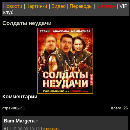
Новости
|
Картинки
|
Видео
|
Переводы
|
Магазин
|
VIP
клуб
Солдаты неудачи
Комментарии
cтраницы: 1
всего: 26
Bam Margera
»
#1 |
15.08.08 13:18
|
ответить