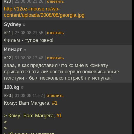
#20 |
22.08.08 23:26
|
ответить
http://12oz-mouse.ru/wp-
content/uploads/2008/08/georgia.jpg
Sydney
»
#21 |
27.08.08 21:55
|
ответить
Фильм - тупое говно!
Илиарт
»
#22 |
31.08.08 17:48
|
ответить
аааа, я как представил что ко мне в комнату
врываются эти личности нервно пожёвывающие
галстуки - был несколько потрясён и испуган!
100.kg
»
#23 |
01.09.08 11:57
|
ответить
Кому: Bam Margera,
#1
> Кому: Bam Margera,
#1
>
>