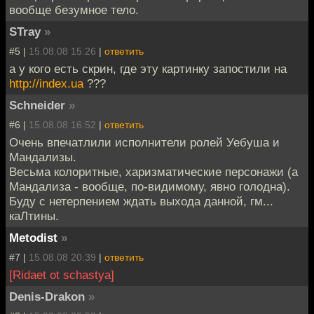
вообще безумное тело.
STray
»
#5 |
15.08.08 15:26
|
ответить
а у кого есть скрин, где эту картинку запостили на
http://index.ua
???
Schneider
»
#6 |
15.08.08 16:52
|
ответить
Очень впечатлили исполнители ролей Уебуша и
Мандализы.
Весьма колоритные, харизматические персонажи (а
Мандализа - вообще, по-видимому, явно голодна).
Буду с нетерпением ждать выхода данной, гм...
каЛтины.
Metodist
»
#7 |
15.08.08 20:39
|
ответить
[Ridaet ot schastya]
Denis-Drakon
»