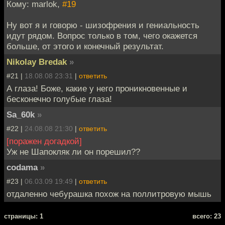
Кому: marlok,
#19
Ну вот я и говорю - шизофрения и гениальность
идут рядом. Вопрос только в том, чего окажется
больше, от этого и конечный результат.
Nikolay Bredak
»
#21 |
18.08.08 23:31
|
ответить
А глаза! Боже, какие у него проникновенные и
бесконечно голубые глаза!
Sa_60k
»
#22 |
24.08.08 21:30
|
ответить
[поражен догадкой]
Уж не Шапокляк ли он порешил??
codama
»
#23 |
06.03.09 19:49
|
ответить
отдаленно чебурашка похож на поллитровую мышь
cтраницы: 1
всего: 23