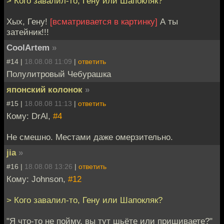
> Кого завалил-то, Гену или Шапокляк?
Хых, Гену!
[всматривается в картинку]
А ты
затейник!!!
CoolArtem
»
#14 |
18.08.08 11:09
|
ответить
Полулитровый Чебурашка
японский колонок
»
#15 |
18.08.08 11:13
|
ответить
Кому: DrAl,
#4
Не смешно. Местами даже омерзительно.
jia
»
#16 |
18.08.08 13:26
|
ответить
Кому: Johnson,
#12
> Кого завалил-то, Гену или Шапокляк?
"Я что-то не пойму, вы тут шьёте или пришиваете?"