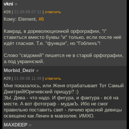
vkni
»
#28 |
21.09.08 07:11
|
ответить
Кому: Element,
#6
Камрад, в дореволюционной орфографии, "i"
ставиться вместо буквы "и" только, если после неё
идёт гласная. Т.е. "функцiи", но "Гоблинъ"!
Слово "свiдомий" пишется не в старой орфографии,
а под украинский.
Morbid_Dezir
»
#29 |
21.09.08 11:49
|
ответить
Мне показалось, или Женя отрабатывает Тот Самый
ДмитрийЮричевский прищур? :)
ЗЫ. Дева - что надо. И фигура, и фактура - всё на
месте. А вот фотограф - мудакЪ. Ибо не смог
правильно поставить свет - личико красной девицы
освещено как Ленин в мавзолее. ИМХО.
MAXDEEP
»