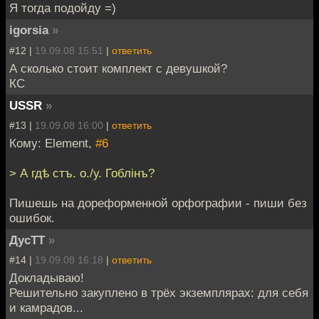
Я тогда подойду =)
igorsia
»
#12 |
19.09.08 15:51
|
ответить
А сколько стоит комплект с девушкой?
КС
USSR
»
#13 |
19.09.08 16:00
|
ответить
Кому: Element,
#6
> А гдѣ стъ. о./у. Гоблiнъ?
Пишешь на дореформенной орфографии - пиши без
ошибок.
ДусТТ
»
#14 |
19.09.08 16:18
|
ответить
Докладываю!
Решительно закуплено в трёх экземплярах: для себя
и камрадов...