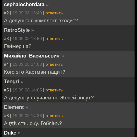
cephalochordata
»
#2 |
19.09.08 13:49
|
ответить
А девушка в комплект входит?
RetroStyle
»
#3 |
19.09.08 13:50
|
ответить
Геймерша?
Михайло_Васильевич
»
#4 |
19.09.08 14:03
|
ответить
Кого это Хартман тащит?
Tengri
»
#5 |
19.09.08 14:05
|
ответить
А девушку случаем не Женей зовут?
Element
»
#6 |
19.09.08 14:36
|
ответить
А гдѣ стъ. о./у. Гоблiнъ?
Duke
»