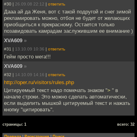
#30 |
26.09.08 22:12
|
ответить
Дааа ай да Женя, вот с такой подругой и снег зимой
рекламировать можно, отбоя не будет от желающих
приобщиться к прекрасному. Остается только
позавидовать камрадам заслужившим ее внимание )
XVA609
»
#31 |
13.10.09 10:36
|
ответить
Гейм просто мега!!!
XVA609
»
#32 |
14.10.09 14:16
|
ответить
http://oper.ru/visitors/rules.php
Цитируемый текст надо помечать знаком "
>
" в
начале строки. Это можно сделать автоматически,
если выделить мышкой цитируемый текст и нажать
кнопку "цитировать".
cтраницы: 1
всего: 32
Правила
|
Регистрация
|
Поиск