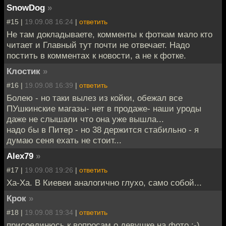
SnowDog
»
#15 |
19.09.08 16:24
|
ответить
Не там докладываете, комменты к фоткам мало кто
читает и Главный тут почти не отвечает. Надо
постить в комментах к новости, а не к фотке.
Клостик
»
#16 |
19.09.08 16:39
|
ответить
Болею - но таки вылез из койки, обежал все
ПУшкинские магазы- нет в продаже- наши уроды
даже не слышали что она уже вышла...
надо бы в Питер - но 38 держится стабильно - я
думаю сеня ехать не стоит...
Alex79
»
#17 |
19.09.08 19:26
|
ответить
Ха-Ха. В Киевеи аналогично глухо, само собой...
Крок
»
#18 |
19.09.08 19:34
|
ответить
присоединюсь к вопросам о девушке на фото :-)