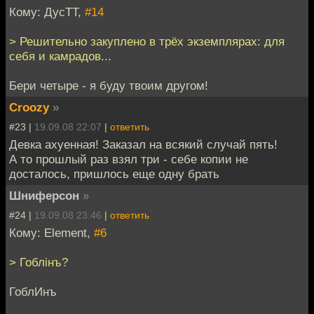
Кому: ДусТТ,
#14
> Решительно закуплено в трёх экземплярах: для
себя и камрадов...
Бери четыре - я буду твоим другом!
Croozy
»
#23 |
19.09.08 22:07
|
ответить
Девка ахуенная! Заказал на всякий случай пять!
А то прошлый раз взял три - себе копии не
досталось, пришлось еще одну брать
Шниферсон
»
#24 |
19.09.08 23:46
|
ответить
Кому: Element,
#6
> Гоблiнъ?
ГоблИнъ