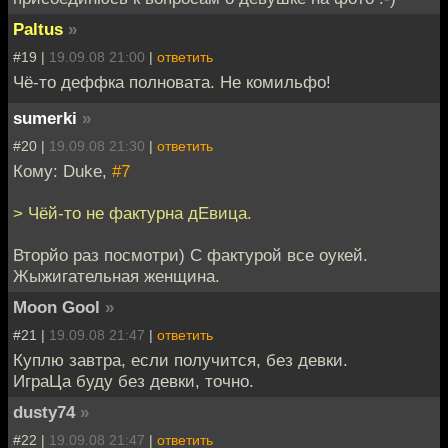
Paltus
»
#19 |
19.09.08 21:00
|
ответить
Чё-то деффка полновата. Не комильфо!
sumerki
»
#20 |
19.09.08 21:30
|
ответить
Кому: Duke,
#7
> Чёй-то не фактурна дЕвица.
Вторйо раз посмотри) С фактурой все оукей.
Жыжигательная женщина.
Moon Gool
»
#21 |
19.09.08 21:47
|
ответить
Куплю завтра, если получится, без девки.
ИграЦа буду без девки, точно.
dusty74
»
#22 |
19.09.08 21:47
|
ответить