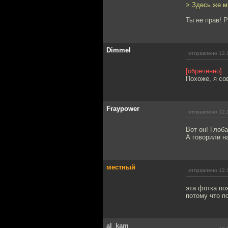
> Здесь же м
Ты не прав! 
Dimmel
отправлено 12.
[обречённо]
Похоже, я со
Fraypower
отправлено 12.
Вот он! Глоб
А говорили н
местный
отправлено 12.
эта фотка по
потому что п
al_kam