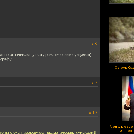
# 8
ельно оканчивающуюся драматическим суицидом)!
ографу.
Остров Сах
# 9
# 10
Медаль орден
Отечеств
ательно оканчивающуюся драматическим суицидом)!