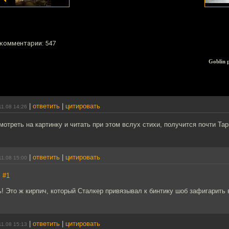
 комментарии: 547
Goblin 
|
ответить
|
цитировать
11.08 14:26
мотреть на картинку и читать при этом вслух стихи, получится почти Тар
|
ответить
|
цитировать
11.08 15:00
,
#1
! Это ж кирпич, который Сталкер привязывал к бинтику шоб зафигарить
|
ответить
|
цитировать
11.08 15:13