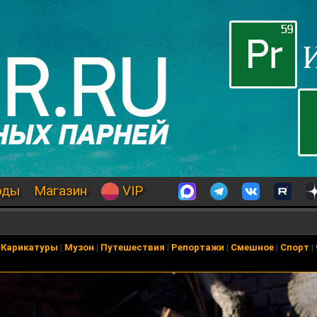
оды
Магазин
VIP
|
Карикатуры
|
Музон
|
Путешествия
|
Репортажи
|
Смешное
|
Спорт
|