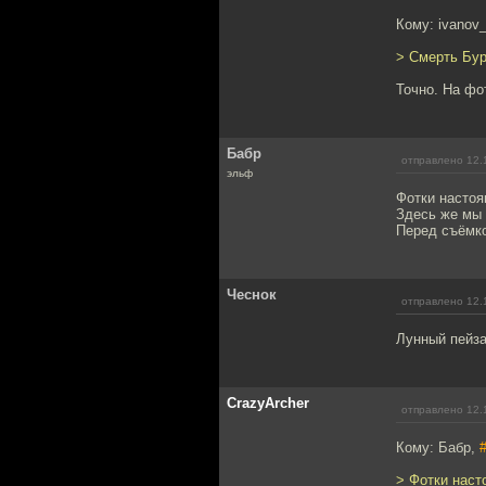
Кому: ivanov
> Смерть Бур
Точно. На фо
Бабр
отправлено 12.
эльф
Фотки насто
Здесь же мы 
Перед съёмко
Чеснок
отправлено 12.
Лунный пейза
CrazyArcher
отправлено 12.
Кому: Бабр,
> Фотки нас