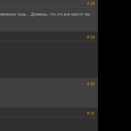
# 18
можную чушь... Думаешь, что это все просто так,
# 19
# 20
# 21