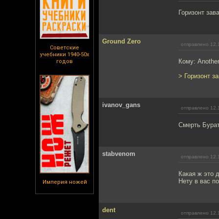
Горизонт зава
Ground Zero
отправлено 12.
Советские
учебники 1940-50х
Кому: Anothe
годов
> Горизонт за
ivanov_gans
отправлено 12.
Смерть Бура
stabvenom
отправлено 12.
Какая ж это 
Нету в вас п
Империя ножей
dent
отправлено 12.