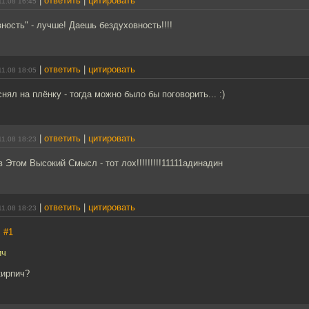
|
ответить
|
цитировать
11.08 16:45
вность" - лучше! Даешь бездуховность!!!!
|
ответить
|
цитировать
11.08 18:05
нял на плёнку - тогда можно было бы поговорить... :)
|
ответить
|
цитировать
11.08 18:23
в Этом Высокий Смысл - тот лох!!!!!!!!!11111адинадин
|
ответить
|
цитировать
11.08 18:23
,
#1
ич
кирпич?