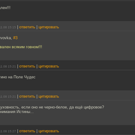
лен!!!
|
ответить
|
цитировать
11.08 15:15
rvovka,
#3
вален всяким говном!!!
|
ответить
|
цитировать
11.08 15:21
тино на Поле Чудес
|
ответить
|
цитировать
11.08 15:21
духовность, если оно не черно-белое, да ещё цифровое?
онимания Истины...
|
ответить
|
цитировать
11.08 15:27