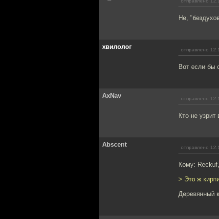
отправлено 12.
Не, "бездухо
хвилолог
отправлено 12.
Вот если бы с
AxNav
отправлено 12.
Кто не узрит 
Abscent
отправлено 12.
Кому: Reckuf
> Это ж кирп
Деревянный 