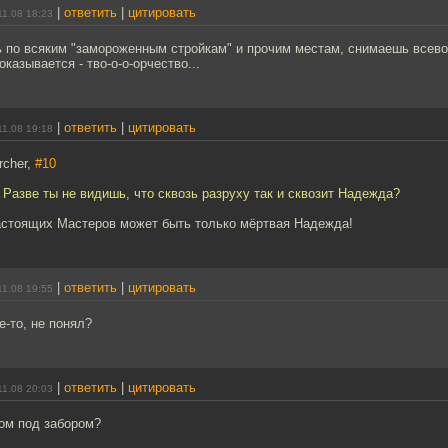
|
ответить
|
цитировать
11.08 18:23
ь по всяким "замороженным стройкам" и прочим местам, снимаешь всевоз
 оказывается - тво-о-о-орчество...
|
ответить
|
цитировать
11.08 19:18
rcher,
#10
! Разве ты не видишь, что сквозь разруху так и сквозит Надежда?
астоящих Мастеров может быть только мёртвая Надежда!
|
ответить
|
цитировать
11.08 19:55
е-то, не понял?
|
ответить
|
цитировать
11.08 20:03
ом под забором?