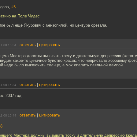
_gans,
#5
атино на Поле Чудес
тке был еще Якубович с бензопилой, но цензура срезала.
|
ответить
|
цитировать
11.08 15:34
ящего Мастера должны вызывать тоску и длительную депрессию (желат
видим какое-то циничное буйство красок, что непристало хорошему фот
й надо было выключить солнце, а мох опалить паяльной лампой.
|
ответить
|
цитировать
11.08 15:34
ж. 2037 год.
|
ответить
|
цитировать
11.08 15:44
#8
тоящего Мастера должны вызывать тоску и длительную депрессию (жел