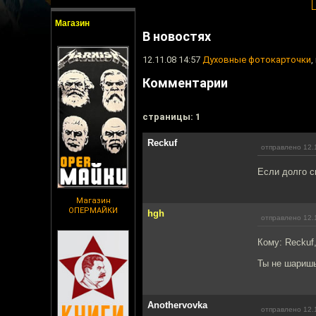
Магазин
В новостях
12.11.08 14:57
Духовные фотокарточки
,
Комментарии
cтраницы: 1
Reckuf
отправлено 12.
Если долго с
Магазин
ОПЕРМАЙКИ
hgh
отправлено 12.
Кому: Reckuf
Ты не шаришь
Anothervovka
отправлено 12.