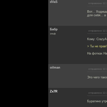
dVaS
отправлено 12.
Вот... Ходиш
для себя... а
Бабр
отправлено 12.
эльф
Кому: CrazyA
> Ты не прав
На фотках Н
oilman
отправлено 12.
Это чего тако
Zx7R
отправлено 12.
Буратино утр