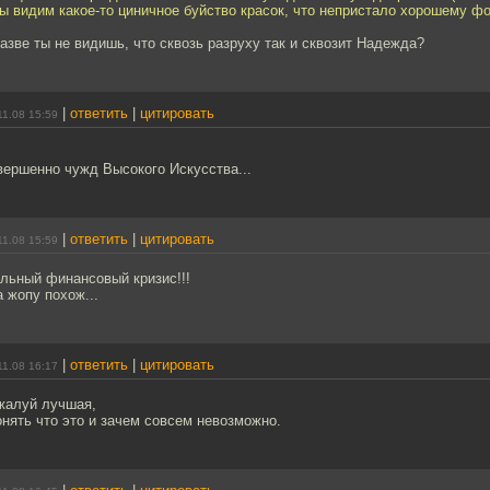
ы видим какое-то циничное буйство красок, что непристало хорошему ф
Разве ты не видишь, что сквозь разруху так и сквозит Надежда?
|
ответить
|
цитировать
11.08 15:59
вершенно чужд Высокого Искусства...
|
ответить
|
цитировать
11.08 15:59
альный финансовый кризис!!!
а жопу похож...
|
ответить
|
цитировать
11.08 16:17
жалуй лучшая,
онять что это и зачем совсем невозможно.