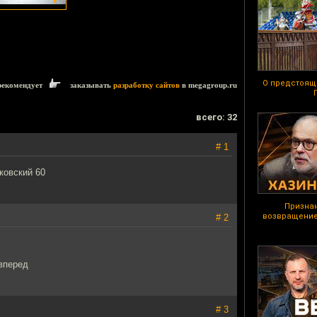
О предстоящ
рекомендует
заказывать
разработку сайтов
в megagroup.ru
всего: 32
# 1
ковский 60
Призна
возвращение
# 2
 вперед
# 3