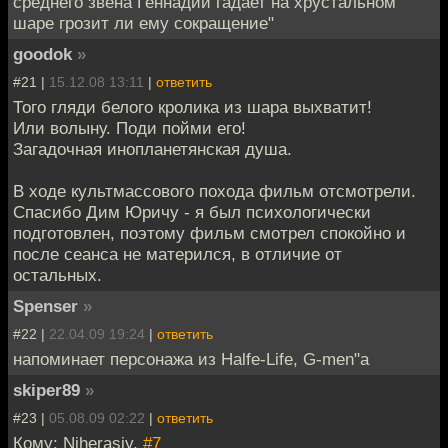
среднего звена Геннадий гадает на хрустальном
шаре грозит ли ему сокращение"
goodok
»
#21 |
15.12.08 13:11
|
ответить
Того гляди белого кролика из шара выхватит!
Или волыну. Поди пойми его!
Загадочная инопланетянская душа.
В ходе культмассового похода фильм отсмотрели.
Спасибо Дим Юричу - я был психологически
подготовлен, поэтому фильм смотрел спокойно и
после сеанса не матерился, в отличие от
остальных.
Spenser
»
#22 |
22.04.09 19:24
|
ответить
напоминает персонажа из Halfe-Life, G-men"а
skiper89
»
#23 |
05.08.09 02:22
|
ответить
Кому: Niherasiy,
#7