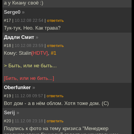
а у Киану своё :)
Serge0
»
#17 |
10.12.08 22:54
|
ответить
Тук-тук, Нео. Как трава?
Дадли Смит
»
#18 |
10.12.08 23:59
|
ответить
Кому: Stalin
[HDTV]
,
#1
> Быть, или не быть...
[Бить, или не бить...]
Oberfunker
»
#19 |
11.12.08 09:57
|
ответить
Вот дом - а в нём облом. Хотя тоже дом. (С)
Serij
»
#20 |
11.12.08 23:18
|
ответить
Подпись к фото на тему кризиса "Менеджер