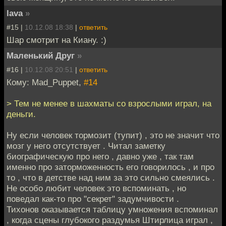
lava
»
#15 |
10.12.08 18:38
|
ответить
Шар смотрит на Киану. :)
Маленький Друг
»
#16 |
10.12.08 20:51
|
ответить
Кому: Mad_Puppet,
#14
> Тем не менее в шахматы со взрослыми играл, на
деньги.
Ну если человек тормозит (тупит) , это не значит что
мозг у него отсутствует . Читал заметку
биографическую про него , давно уже , так там
именно про заторможенность его говорилось , и про
то , что в детстве над ним за это сильно смеялись .
Не особо любит человек это вспоминать , но
поведал как-то про "секрет" задумчивости .
Тихонов оказывается таблицу умножения вспоминал
, когда сцены глубокого раздумья Штирлица играл ,