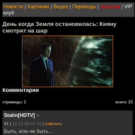
Новости
|
Картинки
|
Видео
|
Переводы
|
Магазин
|
VIP
клуб
День когда Земля остановилась: Кияну
смотрит на шар
Комментарии
cтраницы: 1
всего: 23
Stalin[HDTV]
»
#1 |
10.12.08 01:43
|
ответить
Быть, или не быть...