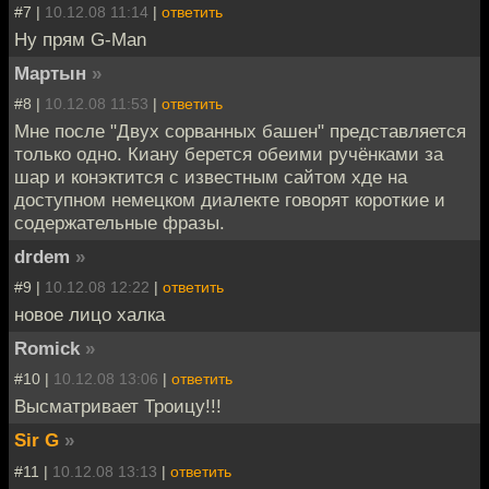
#7 |
10.12.08 11:14
|
ответить
Ну прям G-Man
Мартын
»
#8 |
10.12.08 11:53
|
ответить
Мне после "Двух сорванных башен" представляется
только одно. Киану берется обеими ручёнками за
шар и конэктится с известным сайтом хде на
доступном немецком диалекте говорят короткие и
содержательные фразы.
drdem
»
#9 |
10.12.08 12:22
|
ответить
новое лицо халка
Romick
»
#10 |
10.12.08 13:06
|
ответить
Высматривает Троицу!!!
Sir G
»
#11 |
10.12.08 13:13
|
ответить