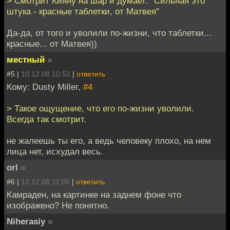
> Смотрит Кияну на шар и думает: "Сильная это
штука - красные таблетки, от Матвея"
Да-да, от того и уволили по-жизни, что таблетки...
красные... от Матвея))
местный
»
#5 |
10.12.08 10:52
|
ответить
Кому: Dusty Miller,
#4
> Такое ощущение, что его по-жизни уволили.
Всегда так смотрит.
не жалеешь ты его, а ведь человеку плохо, на нем
лица нет, исхудал весь.
orl
»
#6 |
10.12.08 11:05
|
ответить
Камраден, на картинке на заднем фоне что
изображено? Не понятно.
Niherasiy
»