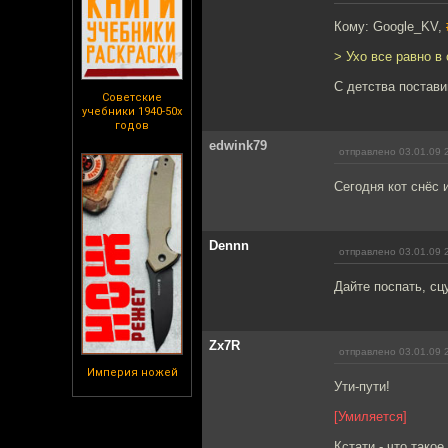
Кому: Google_KV,
> Ухо все равно в 
С детства постави
Советские
учебники 1940-50х
годов
edwink79
отправлено 03.01.09 
Сегодня кот снёс 
Dennn
отправлено 03.01.09 
Дайте поспать, сц
Zx7R
отправлено 03.01.09 
Империя ножей
Ути-пути!
[Умиляется]
Кстати - что такое