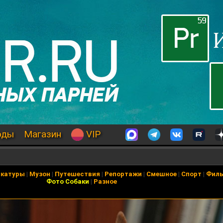
оды
Магазин
VIP
икатуры
|
Музон
|
Путешествия
|
Репортажи
|
Смешное
|
Спорт
|
Фил
Фото Собаки
|
Разное