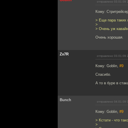
отправлено 03.01.09 
Кому: Стритрейсе
> Еще пара таких 
>
> Очень уж кавай
Очень хорошая.
Zx7R
отправлено 03.01.09 
Кому: Goblin,
#9
Спасибо.
А то в буре в стак
Bunch
отправлено 04.01.09 
Кому: Goblin,
#9
> Кстати - что так
>