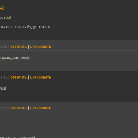
#2
остро!
шь-всю жизнь будут стоять.
|
ответить
|
цитировать
21:20
и разодрал ёлку.
|
ответить
|
цитировать
21:41
уки!
|
ответить
|
цитировать
22:27
 сидеть на измене?