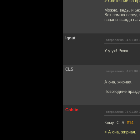
> Состояние во вр
Можно, ведь, и без
Вот помню перед п
пацаны всегда на и
Ignut
отправлено 04.01.09 
У-у-ух! Рожа.
CLS
отправлено 04.01.09 
А она, жирная.
Новогодние празд
Goblin
отправлено 04.01.09 
Кому: CLS,
#14
> А она, жирная.