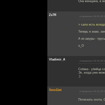
Она женщина, в ж
Zx7R
отправлено 04.01.09 
> сало есть всегда
Теперь я знаю, зач
А из шкуры - трус
о_О
Vladimir_A
отправлено 04.01.09 
Собака - убийца с
Эх, когда уже мож
:)
Smo11et
отправлено 04.01.09 
Потискать охота, 