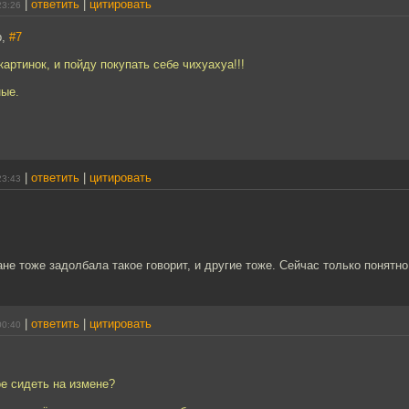
|
ответить
|
цитировать
23:26
р,
#7
картинок, и пойду покупать себе чихуахуа!!!
ные.
|
ответить
|
цитировать
23:43
ане тоже задолбала такое говорит, и другие тоже. Сейчас только понятно 
|
ответить
|
цитировать
00:40
ое сидеть на измене?