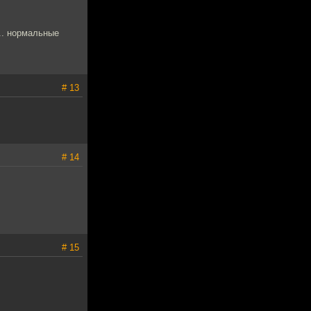
.. нормальные
# 13
# 14
# 15