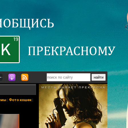
ьмы
|
Фото кошек
|