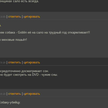
енщинах сало есть всегда.
|
ответить
|
цитировать
13:05
.
ем собака - Goblin её на сало на трудный год откармливает!!
ы меховые пошьёт!
|
ответить
|
цитировать
15:16
осредоточенно досматривает сон.
но будет смотреть на DVD - чужие сны.
|
ответить
|
цитировать
16:18
Собаку-убийцу.