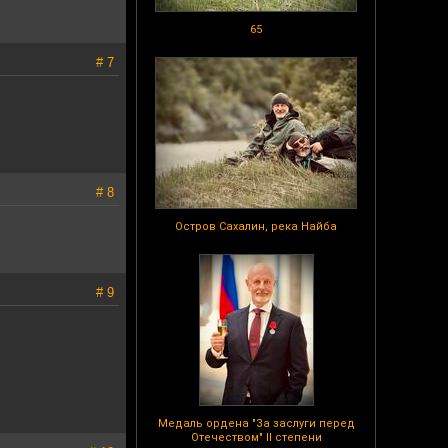
65
# 7
# 8
Остров Сахалин, река Найба
# 9
Медаль ордена "За заслуги перед
Отечеством" II степени