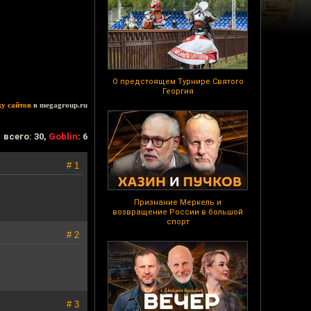
О предстоящем Турнире Святого
Георгия
ку сайтов
в megagroup.ru
всего: 30,
Goblin
: 6
# 1
Признание Меркель и
возвращение России в большой
спорт
# 2
# 3