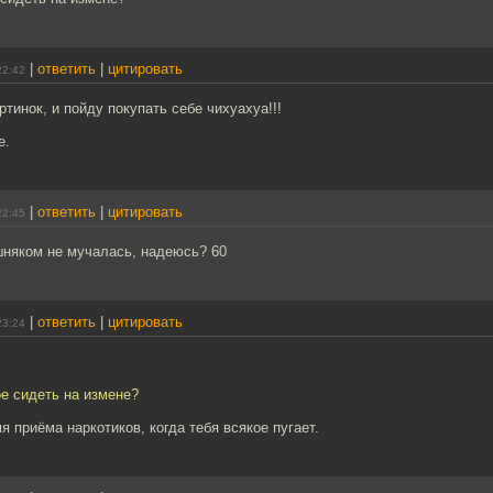
|
ответить
|
цитировать
22:42
ртинок, и пойду покупать себе чихуахуа!!!
е.
|
ответить
|
цитировать
22:45
шняком не мучалась, надеюсь? 60
|
ответить
|
цитировать
23:24
ое сидеть на измене?
я приёма наркотиков, когда тебя всякое пугает.