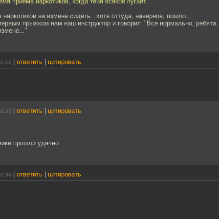
емя приёма наркотиков, когда тебя всякое пугает.
 наркотиков на измене сидеть...хотя оттуда, наверное, пошло...
ервым прыжком нам наш инструктор и говорит: "Все нормально, ребята.
змене..."
|
ответить
|
цитировать
01:14
|
ответить
|
цитировать
01:35
ники прошли удачно.
|
ответить
|
цитировать
01:36