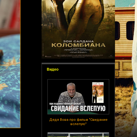
Видео
Дядя Вова про фильм "Свидание
вслепую"