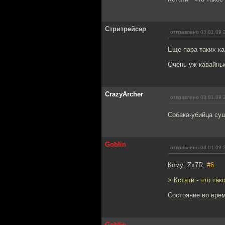
Стритрейсер
отправлено 03.01.09 
Еще пара таких ка
Очень уж кавайны
CrazyArcher
отправлено 03.01.09 
Собака-убийца су
Goblin
отправлено 03.01.09 
Кому: Zx7R,
#6
> Кстати - что так
Состояние во врем
Goblin