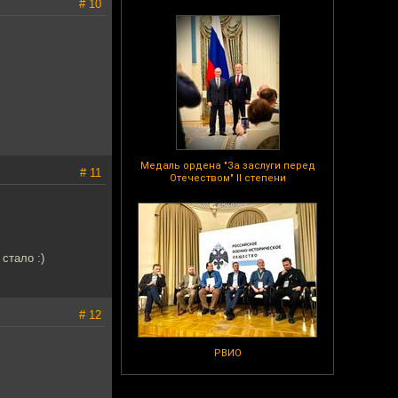
# 10
Медаль ордена "За заслуги перед
# 11
Отечеством" II степени
стало :)
# 12
РВИО