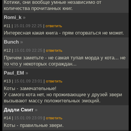
Котики, они вообще умные независимо от
количества прочитанных книг.
Romi_k
»
#11 |
15.01.09 22:25
|
ответить
Интересная какая книга - прям оторваться не может.
Bunch
»
#12 |
15.01.09 22:25
|
ответить
Причем заметьте - не самая тупая морда у кота... не
то что у некоторых сограждан...
Paul_EM
»
#13 |
15.01.09 23:01
|
ответить
Коты - замечательные!
У самого кота нет, но проживающие у друзей звери
вызывают массу положительных эмоций.
Дадли Смит
»
#14 |
15.01.09 23:09
|
ответить
Коты - правильные звери.