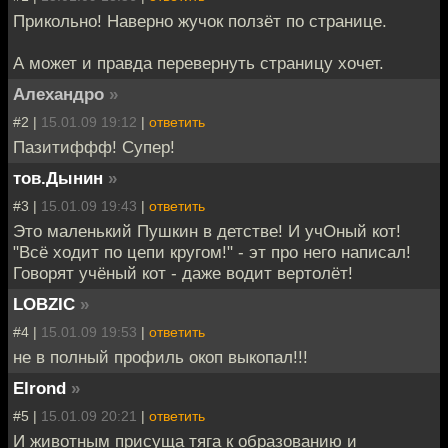
Прикольно! Наверно жучок ползёт по странице.
А может и правда перевернуть страницу хочет.
Алехандро
»
#2 |
15.01.09 19:12
|
ответить
Пазитиффф! Супер!
тов.Дынин
»
#3 |
15.01.09 19:43
|
ответить
Это маленький Пушкин в детстве! И учОный кот!
"Всё ходит по цепи кругом!" - эт про него написал!
Говорят учёный кот - даже водит вертолёт!
LOBZIC
»
#4 |
15.01.09 19:53
|
ответить
не в полный профиль окоп выкопал!!!
Elrond
»
#5 |
15.01.09 20:21
|
ответить
И животным присуща тяга к образованию и