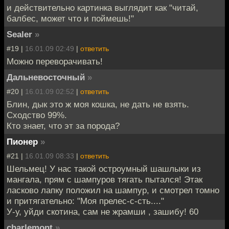
и действительно картинка выглядит как "читай,
балбес, может что и поймешь!"
Sealer
»
#19 |
16.01.09 02:49
|
ответить
Можно переворачивать!
Дальневосточный
»
#20 |
16.01.09 02:52
|
ответить
Блин, дык это ж моя кошка, не дать не взять.
Сходство 99%.
Кто знает, что эт за порода?
Пионер
»
#21 |
16.01.09 08:33
|
ответить
Шельмец! У нас такой остроумный шашлыки из
мангала, прям с шампуров тягать пытался! Этак
ласково лапку положил на шампур, и смотрел томно
и притягательно: "Моя прелес-с-сть...."
У-у, уйди скотина, сам не жрамши , зашибу! 60
charlemont
»