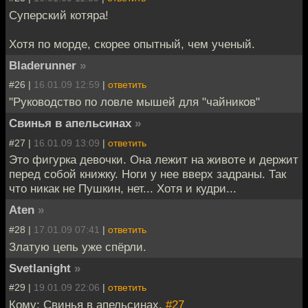
Суперский котяра!
Хотя по морде, скорее опытный, чем ученый.
Bladerunner
»
#26 |
16.01.09 12:59
|
ответить
"Руководство по ловле мышей для "чайников"
Свинья в апельсинах
»
#27 |
16.01.09 13:09
|
ответить
Это фигурка девочки. Она лежит на животе и держит
перед собой книжку. Ноги у нее вверх задраны. Так
что никак не Пушкин, нет... Хотя и кудри...
Aten
»
#28 |
17.01.09 07:41
|
ответить
Златую цепь уже спёрли.
Svetlanight
»
#29 |
19.01.09 22:06
|
ответить
Кому: Свинья в апельсинах,
#27