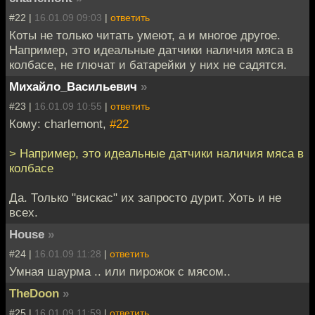
#22 |
16.01.09 09:03
|
ответить
Коты не только читать умеют, а и многое другое.
Например, это идеальные датчики наличия мяса в
колбасе, не глючат и батарейки у них не садятся.
Михайло_Васильевич
»
#23 |
16.01.09 10:55
|
ответить
Кому: charlemont,
#22
> Например, это идеальные датчики наличия мяса в
колбасе
Да. Только "вискас" их запросто дурит. Хоть и не
всех.
House
»
#24 |
16.01.09 11:28
|
ответить
Умная шаурма .. или пирожок с мясом..
TheDoon
»
#25 |
16.01.09 11:59
|
ответить