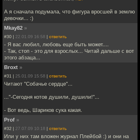
А я сначала подумала, что фигура вросшей в землю
девочки... :)
Mkay82
»
#30 |
22.01.09 16:58
|
ответить
- Я вас любил, любовь еще быть может....
- Так, стоп - это для взрослых... Читай дальше с вот
этого абзаца...
Broxt
»
#31 |
25.01.09 15:58
|
ответить
Читают "Собачье сердце"...
..."-Сегодня котов душили, душили!"...
- Вот ведь, Шариков сука какая.
Prof
»
#32 |
27.07.09 10:18
|
ответить
Или у них там вложен журнал Плейбой :) и они на