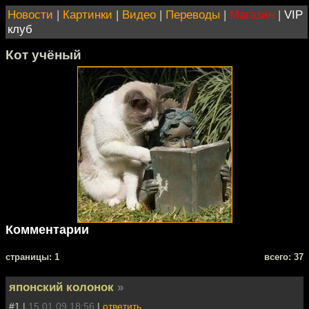
Новости
|
Картинки
|
Видео
|
Переводы
|
Магазин
|
VIP
клуб
Кот учёный
Комментарии
cтраницы: 1
всего: 37
японский колонок
»
#1 |
15.01.09 18:56
|
ответить