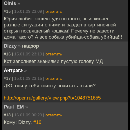
Olnis
»
#15 |
15.01.09 23:09
|
ответить
Юрич любит кошек судя по фото, выискивает
разные ситуации с ними и раздел в картиночной
открыл посвященый кошкам! Почему не завести
дома такого? А все собака убийца-собака убийца!!!
Dizzy
»
надзор
#16 |
15.01.09 23:10
|
ответить
Кот заполняет знаниями пустую голову МД
Антрагэ
»
#17 |
15.01.09 23:15
|
ответить
ДЮ, они у тебя книжку почитать взяли?
http://oper.ru/gallery/view.php?t=1048751655
Paul_EM
»
#18 |
16.01.09 00:29
|
ответить
Кому: Dizzy,
#16