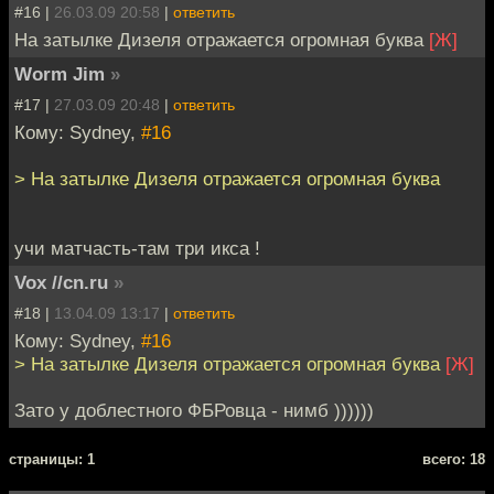
#16 |
26.03.09 20:58
|
ответить
На затылке Дизеля отражается огромная буква
[Ж]
Worm Jim
»
#17 |
27.03.09 20:48
|
ответить
Кому: Sydney,
#16
> На затылке Дизеля отражается огромная буква
учи матчасть-там три икса !
Vox //cn.ru
»
#18 |
13.04.09 13:17
|
ответить
Кому: Sydney,
#16
> На затылке Дизеля отражается огромная буква
[Ж]
Зато у доблестного ФБРовца - нимб ))))))
cтраницы: 1
всего: 18