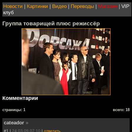
Новости
|
Картинки
|
Видео
|
Переводы
|
Магазин
|
VIP
клуб
Группа товарищей плюс режиссёр
Комментарии
cтраницы: 1
всего: 18
cateador
»
#1 |
24.03.09 07:10
|
ответить