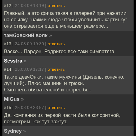
#12 |
24.03.09 18:19
|
ответить
Главный, а это фича такая в галерее? при нажатии
на ссылку "нажми сюда чтобы увеличить картинку"
она открывается еще в меньшем размере...
тамбовский волк
»
#13 |
24.03.09 19:30
|
ответить
Васке... Пардон, Родригес всё-таки симпатяга
Sesstra
»
#14 |
25.03.09 17:17
|
ответить
Такие девчОнки, такие мужчины (Дизель, конечно,
лучший). Плюс машины и трюки.
Смотреть обязательно! и скорее бы.
MiGus
»
#15 |
25.03.09 23:57
|
ответить
Да, компания из первой части была колоритной,
посмотрим, как тут зажгут.
Sydney
»