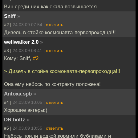
Вин среди них как скала возвышается
Sniff
»
#2 |
24.03.09 07:54
|
ответить
Дизель в стойке космонавта-первопроходца!!!
wellwalker 2.0
»
#3 |
24.03.09 08:41
|
ответить
Кому: Sniff,
#2
> Дизель в стойке космонавта-первопроходца!!!
Она ему небось по контракту положена!
Antoxa.spb
»
#4 |
24.03.09 10:05
|
ответить
Хорошие актеры:)
DR.boltz
»
#5 |
24.03.09 10:55
|
ответить
Небось поили водкой,кормили бубликами и