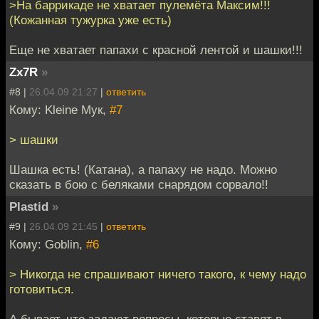
>На баррикаде не хватает пулемёта Максим!!!
(Кожанная тужурка уже есть)
Еще не хватает папахи с красной лентой и шашки!!!
Zx7R
»
#8 |
26.04.09 21:27
|
ответить
Кому: Kleine Мук,
#7
> шашки
Шашка есть! (Катана), а папаху не надо. Можно
сказать в бою с беляками снарядом сорвало!!
Plastid
»
#9 |
26.04.09 21:45
|
ответить
Кому: Goblin,
#6
> Никогда не спрашивают ничего такого, к чему надо
готовиться.