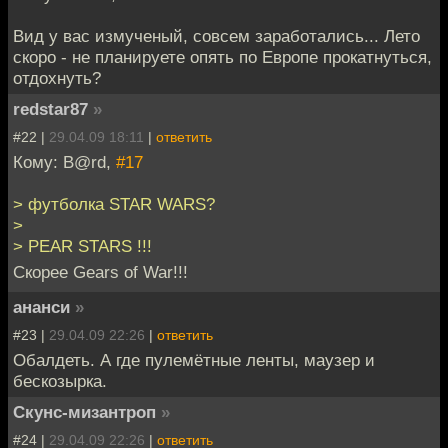
Вид у вас измученый, совсем заработались... Лето
скоро - не планируете опять по Европе прокатнуться,
отдохнуть?
redstar87
»
#22 |
29.04.09 18:11
|
ответить
Кому: B@rd,
#17
> футболка STAR WARS?
>
> PEAR STARS !!!
Скорее Gears of War!!!
ананси
»
#23 |
29.04.09 22:26
|
ответить
Обалдеть. А где пулемётные ленты, маузер и
бескозырка.
Скунс-мизантроп
»
#24 |
29.04.09 22:26
|
ответить