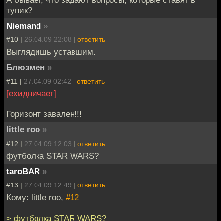
А бывает, что задают вопросы, которые ставят в
тупик?
Niemand
»
#10 |
26.04.09 22:08
|
ответить
Выглядишь уставшим.
Блюзмен
»
#11 |
27.04.09 02:42
|
ответить
[ехидничает]
Горизонт завален!!!
little roo
»
#12 |
27.04.09 12:03
|
ответить
футболка STAR WARS?
taroBAR
»
#13 |
27.04.09 12:49
|
ответить
Кому: little roo,
#12
> футболка STAR WARS?