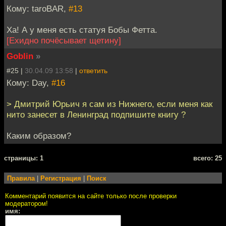
Кому: taroBAR,
#13
Ха! А у меня есть статуя Бобы Фетта.
[Ехидно почёсывает щетину]
Goblin
»
#25 |
30.04.09 13:58
|
ответить
Кому: Day,
#16
> Дмитрий Юрьич я сам из Нижнего, если меня как
нито занесет в Ленинград подпишите книгу ?
Каким образом?
cтраницы: 1
всего: 25
Правила
|
Регистрация
|
Поиск
Комментарий появится на сайте только после проверки
модератором!
имя: