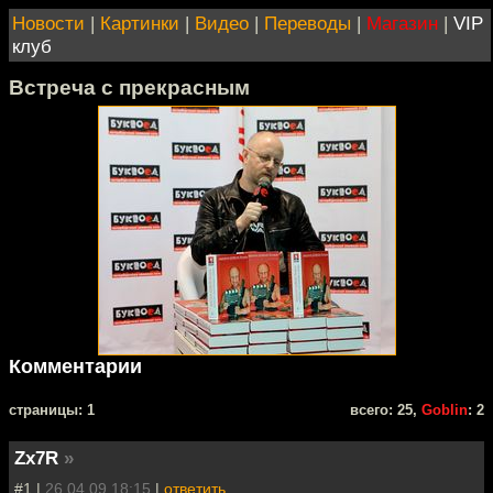
Новости
|
Картинки
|
Видео
|
Переводы
|
Магазин
|
VIP
клуб
Встреча с прекрасным
Комментарии
cтраницы: 1
всего: 25,
Goblin
: 2
Zx7R
»
#1 |
26.04.09 18:15
|
ответить