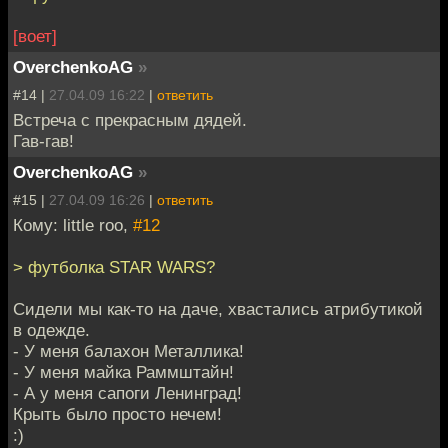
[воет]
OverchenkoAG
»
#14 |
27.04.09 16:22
|
ответить
Встреча с прекрасным дядей.
Гав-гав!
OverchenkoAG
»
#15 |
27.04.09 16:26
|
ответить
Кому: little roo,
#12
> футболка STAR WARS?
Сидели мы как-то на даче, хвастались атрибутикой
в одежде.
- У меня балахон Металлика!
- У меня майка Раммштайн!
- А у меня сапоги Ленинград!
Крыть было просто нечем!
:)