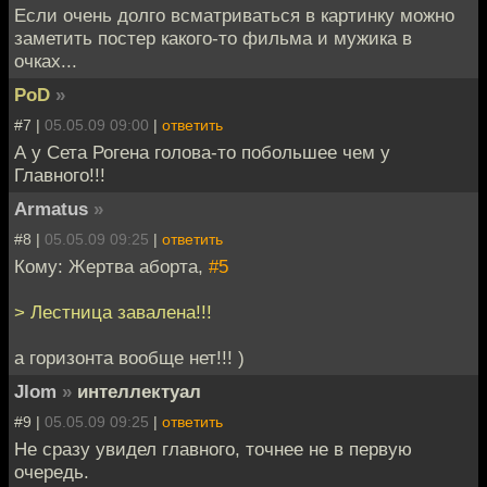
Eсли очень долго всматриваться в картинку можно
заметить постер какого-то фильма и мужика в
очках...
PoD
»
#7 |
05.05.09 09:00
|
ответить
А у Сета Рогена голова-то побольшее чем у
Главного!!!
Armatus
»
#8 |
05.05.09 09:25
|
ответить
Кому: Жертва аборта,
#5
> Лестница завалена!!!
а горизонта вообще нет!!! )
Jlom
»
интеллектуал
#9 |
05.05.09 09:25
|
ответить
Не сразу увидел главного, точнее не в первую
очередь.