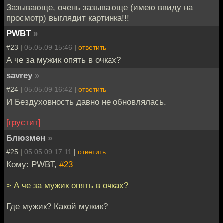
Зазывающе, очень зазывающе (имею ввиду на
просмотр) выглядит картинка!!!
PWBT
»
#23 |
05.05.09 15:46
|
ответить
А че за мужик опять в очках?
savrey
»
#24 |
05.05.09 16:42
|
ответить
И Бездуховность давно не обновлялась.
[грустит]
Блюзмен
»
#25 |
05.05.09 17:11
|
ответить
Кому: PWBT,
#23
> А че за мужик опять в очках?
Где мужик? Какой мужик?