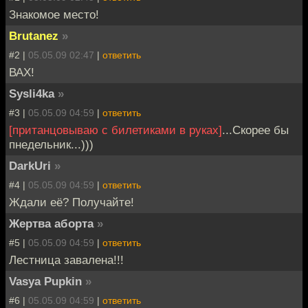
Знакомое место!
Brutanez
»
#2 |
05.05.09 02:47
|
ответить
ВАХ!
Sysli4ka
»
#3 |
05.05.09 04:59
|
ответить
[пританцовываю с билетиками в руках]
...Скорее бы
пнедельник...)))
DarkUri
»
#4 |
05.05.09 04:59
|
ответить
Ждали её? Получайте!
Жертва аборта
»
#5 |
05.05.09 04:59
|
ответить
Лестница завалена!!!
Vasya Pupkin
»
#6 |
05.05.09 04:59
|
ответить