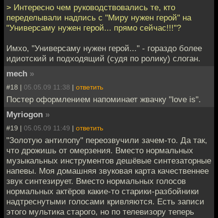
> Интересно чем руководствовались те, кто
переделывали надпись с "Миру нужен герой" на
"Универсаму нужен герой... прямо сейчас!!!"?
Имхо, "Универсаму нужен герой..." - гораздо более
идиотский и подходящий (судя по ролику) слоган.
mech
»
#18 |
05.05.09 11:38
|
ответить
Постер оформлением напоминает жвачку "love is".
Myriogon
»
#19 |
05.05.09 11:49
|
ответить
"Золотую антилопу" переозвучили зачем-то. Да так,
что дрожишь от омерзения. Вместо нормальных
музыкальных инструментов дешёвые синтезаторные
напевы. Моя домашняя звуковая карта качественнее
звук синтезирует. Вместо нормальных голосов
нормальных актёров какие-то старики-разбойники
надтреснутыми голосами кривляются. Есть записи
этого мультика старого, но по телевизору теперь