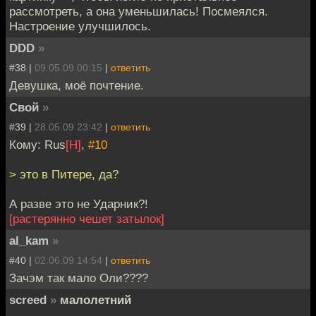
рассмотреть, а она уменьшилась! Посмеялся.
Настроение улучшилось.
DDD
»
#38 |
09.05.09 00:15
|
ответить
Девушка, моё почтение.
Свой
»
#39 |
28.05.09 23:42
|
ответить
Кому: Rus
[H]
,
#10
> это в Питере, да?
А разве это не Ударник?!
[растерянно чешет затылок]
al_kam
»
#40 |
02.06.09 14:54
|
ответить
Зачэм так мало Оли????
screed
»
малолетний