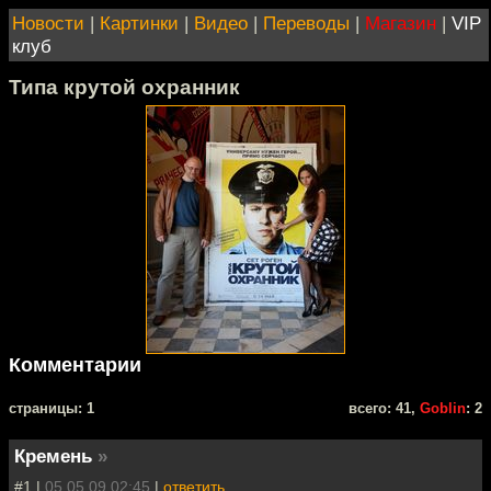
Новости
|
Картинки
|
Видео
|
Переводы
|
Магазин
|
VIP
клуб
Типа крутой охранник
Комментарии
cтраницы: 1
всего: 41,
Goblin
: 2
Кремень
»
#1 |
05.05.09 02:45
|
ответить