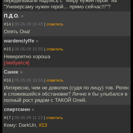
переделывали надпись с "Миру нужен герой" на
"Универсаму нужен герой... прямо сейчас!!!"?
П.Д.О.
»
#14 |
05.05.09 10:43
|
ответить
Опять Она!
wardenclyffe
»
#15 |
05.05.09 10:55
|
ответить
Невероятно хороша
[любуется]
Санек
»
#16 |
05.05.09 10:55
|
ответить
Интересно, чем не доволен (судя по лицу) тов. Роген
в сложившейся обстановке? Лично я бы улыбался в
полный рост рядом с ТАКОЙ Олей.
спиртсмен
»
#17 |
05.05.09 11:13
|
ответить
Кому: DarkUri,
#13