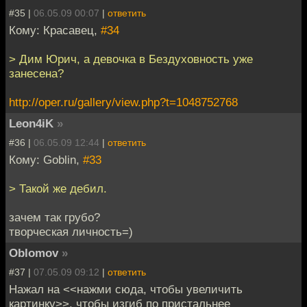
#35 |
06.05.09 00:07
|
ответить
Кому: Красавец,
#34
> Дим Юрич, а девочка в Бездуховность уже
занесена?
http://oper.ru/gallery/view.php?t=1048752768
Leon4iK
»
#36 |
06.05.09 12:44
|
ответить
Кому: Goblin,
#33
> Такой же дебил.
зачем так грубо?
творческая личность=)
Oblomov
»
#37 |
07.05.09 09:12
|
ответить
Нажал на <<нажми сюда, чтобы увеличить
картинку>>, чтобы изгиб по пристальнее