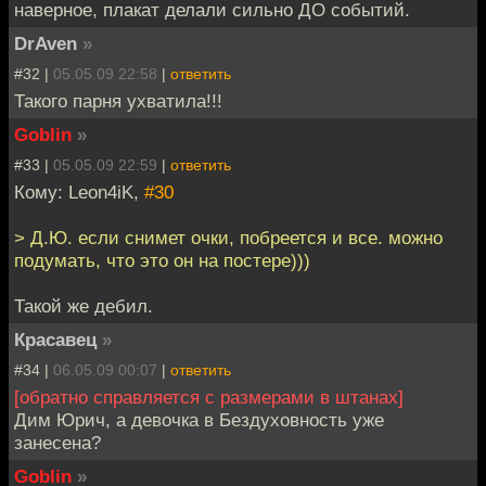
наверное, плакат делали сильно ДО событий.
DrAven
»
#32 |
05.05.09 22:58
|
ответить
Такого парня ухватила!!!
Goblin
»
#33 |
05.05.09 22:59
|
ответить
Кому: Leon4iK,
#30
> Д.Ю. если снимет очки, побреется и все. можно
подумать, что это он на постере)))
Такой же дебил.
Красавец
»
#34 |
06.05.09 00:07
|
ответить
[обратно справляется с размерами в штанах]
Дим Юрич, а девочка в Бездуховность уже
занесена?
Goblin
»