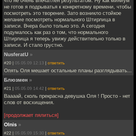
что не очень впечатлён результатом. Ну как миниум
не готов я подрыватья к конкретному времени, чтобы
посмотреть это творение. Зато возникло стойкое
желание посмотреть нормального Штирлица в
записи. Вчера было только это. А сегодня
подумалось как раз о том, что нормального
Штирлица я теперь увижу действительно только в
записи. И стало грустно.
NusferatU
»
#20 |
05.05.09 12:13
|
ответить
Опять Оля мешает остальные планы разглядывать...
Блюзмен
»
#21 |
05.05.09 14:42
|
ответить
Ваааай, сколь прекрасна девушка Оля ! Просто - нет
слов от восхищения.
[продолжает пялиться]
Olnis
»
#22 |
05.05.09 15:30
|
ответить