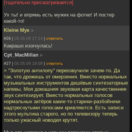
[тщательно присматривается]
Ух ты! и впрямь есть мужик на фотке! И постер
какой-то!
Kleine Мук
»
#26 |
05.05.09 17:14
|
ответить
Какрашо изогнулась!
Cpt_MacMillan
»
#27 |
05.05.09 18:08
|
ответить
> "Золотую антилопу" переозвучили зачем-то. Да
так, что дрожишь от омерзения. Вместо нормальных
музыкальных инструментов дешёвые синтезаторные
напевы. Моя домашняя звуковая карта качественнее
звук синтезирует. Вместо нормальных голосов
нормальных актёров какие-то старики-разбойники
надтреснутыми голосами кривляются. Есть записи
этого мультика старого, но по телевизору теперь
только ужасный новодел крутят.