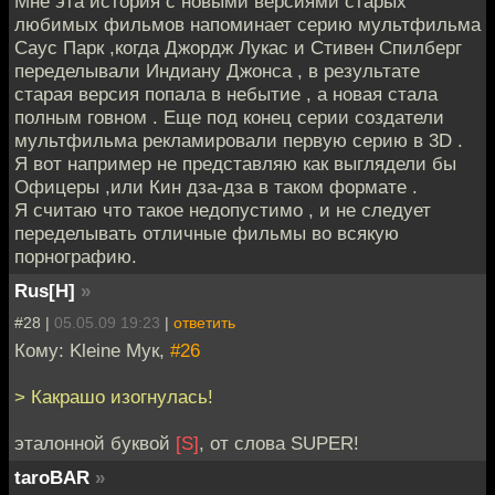
Мне эта история с новыми версиями старых
любимых фильмов напоминает серию мультфильма
Саус Парк ,когда Джордж Лукас и Стивен Спилберг
переделывали Индиану Джонса , в результате
старая версия попала в небытие , а новая стала
полным говном . Еще под конец серии создатели
мультфильма рекламировали первую серию в 3D .
Я вот например не представляю как выглядели бы
Офицеры ,или Кин дза-дза в таком формате .
Я считаю что такое недопустимо , и не следует
переделывать отличные фильмы во всякую
порнографию.
Rus[H]
»
#28 |
05.05.09 19:23
|
ответить
Кому: Kleine Мук,
#26
> Какрашо изогнулась!
эталонной буквой
[S]
, от слова SUPER!
taroBAR
»