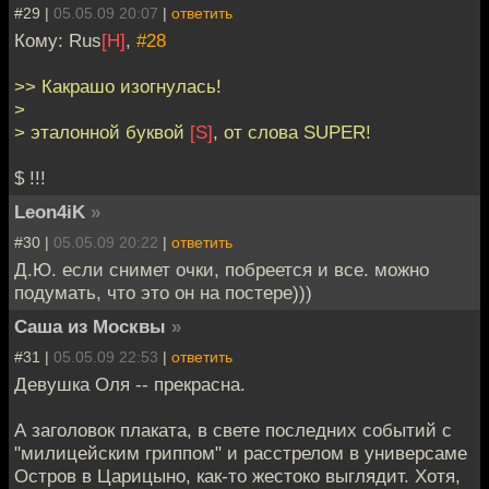
#29 |
05.05.09 20:07
|
ответить
Кому: Rus
[H]
,
#28
>> Какрашо изогнулась!
>
> эталонной буквой
[S]
, от слова SUPER!
$ !!!
Leon4iK
»
#30 |
05.05.09 20:22
|
ответить
Д.Ю. если снимет очки, побреется и все. можно
подумать, что это он на постере)))
Саша из Москвы
»
#31 |
05.05.09 22:53
|
ответить
Девушка Оля -- прекрасна.
А заголовок плаката, в свете последних событий с
"милицейским гриппом" и расстрелом в универсаме
Остров в Царицыно, как-то жестоко выглядит. Хотя,