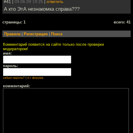
#41 |
09.06.09 19:25
|
ответить
А кто ЭтА незнакомка справа???
cтраницы: 1
всего: 41
Правила
|
Регистрация
|
Поиск
Комментарий появится на сайте только после проверки
модератором!
имя:
пароль:
забыл пароль?
|
я с форума
комментарий: