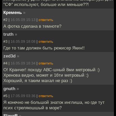
"СФ" используют, больше или меньше??!
Кремень
»
#2 |
16.05.09 15:13
|
ответить
А фотка сделана в темноте?
truth
»
#3 |
16.05.09 18:08
|
ответить
Где то там должен быть режисер Якин!!
zed3d
»
#4 |
16.05.09 18:34
|
ответить
О! Кранчег! походу АВС-шный 8ми метровый :)
Хренова видно, может и 16ти метровый :)
Хороший, я таким махал не раз :)
gnuth
»
#5 |
17.05.09 03:36
|
ответить
Я конечно не большой знаток инглиша, но где тут
псих стреляюшшый в море?
SlavaR
»