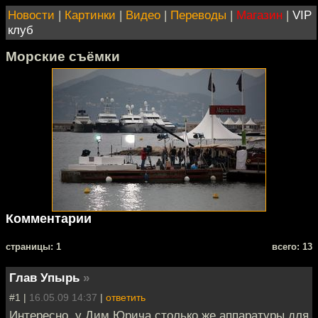
Новости
|
Картинки
|
Видео
|
Переводы
|
Магазин
|
VIP
клуб
Морские съёмки
Комментарии
cтраницы: 1
всего: 13
Глав Упырь
»
#1 |
16.05.09 14:37
|
ответить
Интересно, у Дим Юрича столько же аппаратуры для