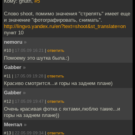
Кому: gnuth,
#5
Слово shoot, помимо значения "стрелять" имеет еще
и значение "фотографировать, снимать".
http://lingvo.yandex.ru/en?text=shoot&st_translate=on
пункт 10
nemoru
»
#10 |
17.05.09 16:21
|
ответить
Помоему это шутка была.:)
Gabber
»
#11 |
17.05.09 19:28
|
ответить
Красиво смотрится...и горы на заднем плане)
Gabber
»
#12 |
17.05.09 19:47
|
ответить
Очень красивая фотка с яхтами,люблю такие...и
горы на заднем плане))
Ментал
»
#13 |
22.05.09 09:34
|
ответить