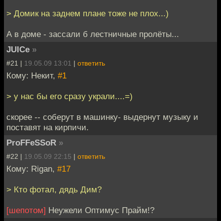
> Домик на заднем плане тоже не плох...)
А в доме - зассали б лестничные пролёты...
JUICe
»
#21 |
19.05.09 13:01
|
ответить
Кому: Некит,
#1
> у нас бы его сразу украли....=)
скорее -- соберут в машинку- выдернут музыку и
поставят на кирпичи.
ProFFeSSoR
»
#22 |
19.05.09 22:15
|
ответить
Кому: Rigan,
#17
> Кто фотал, дядь Дим?
[шепотом]
Неужели Оптимус Прайм!?