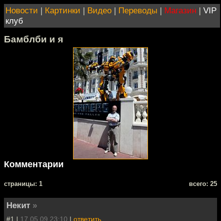
Новости
|
Картинки
|
Видео
|
Переводы
|
Магазин
|
VIP
клуб
Бамблби и я
Комментарии
cтраницы: 1
всего: 25
Некит
»
#1 |
17.05.09 23:10
|
ответить