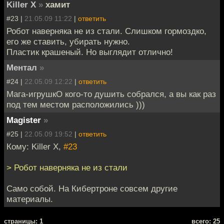
Killer X
»
хамит
#23 |
21.05.09 11:22
|
ответить
Робот наверняка не из стали. Слишком гормоздко,
его же ставить, убирать нужно.
Пластик крашеный. Но выглядит отлично!
Ментал
»
#24 |
22.05.09 12:22
|
ответить
Мага-игрушкО кого-то душить собрался, а вы как раз
под тем местом расположились )))
Magister
»
#25 |
22.05.09 19:52
|
ответить
Кому: Killer X,
#23
> Робот наверняка не из стали
Само собой. На Кибертроне совсем другие
материалы.
cтраницы: 1
всего: 25