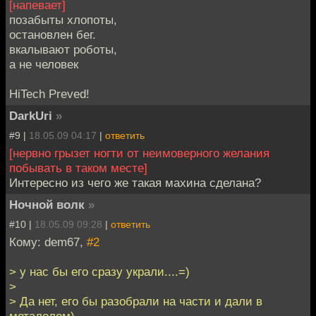
[напевает]
позабыты хлопоты,
остановлен бег.
вкалывают роботы,
а не человек
HiTech Preved!
DarkUri
»
#9 |
18.05.09 04:17
|
ответить
[нервно грызет ногти от неимоверного желания
побывать в таком месте]
Интересно из чего же такая махина сделана?
Ночной волк
»
#10 |
18.05.09 09:28
|
ответить
Кому: dem67,
#2
> у нас бы его сразу украли....=)
>
> Да нет, его бы разобрали на части и дали в