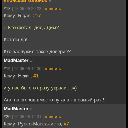
японский колонок
»
#18 |
18.05.09 20:23
|
ответить
Кому: Rigan,
#17
> Кто фотал, дядь Дим?
Кстати да!
Кто заслужил такое доверие?
MadMaster
»
#19 |
19.05.09 12:30
|
ответить
Кому: Некит,
#1
> у нас бы его сразу украли....=)
Ага, на огород вместо пугала - в самый раз!!!
MadMaster
»
#20 |
19.05.09 12:31
|
ответить
Кому: Руссо-Массажисто,
#7