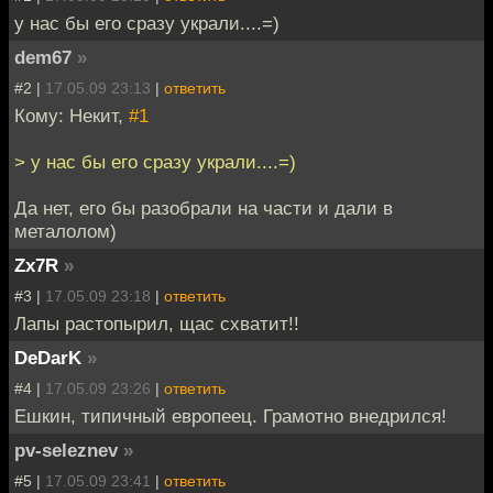
у нас бы его сразу украли....=)
dem67
»
#2 |
17.05.09 23:13
|
ответить
Кому: Некит,
#1
> у нас бы его сразу украли....=)
Да нет, его бы разобрали на части и дали в
металолом)
Zx7R
»
#3 |
17.05.09 23:18
|
ответить
Лапы растопырил, щас схватит!!
DeDarK
»
#4 |
17.05.09 23:26
|
ответить
Ешкин, типичный европеец. Грамотно внедрился!
pv-seleznev
»
#5 |
17.05.09 23:41
|
ответить