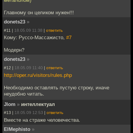
металолом)
Главному он целиком нужен!!!
donets23
»
#11 |
18.05.09 11:38
|
ответить
Кому: Руссо-Массажисто,
#7
Модерн?
donets23
»
#12 |
18.05.09 11:40
|
ответить
http://oper.ru/visitors/rules.php
Необходимо оставлять пустую строку, иначе
неудобно читать.
Jlom
»
интеллектуал
#13 |
18.05.09 12:53
|
ответить
Вместе на страже человечества.
ElMephisto
»