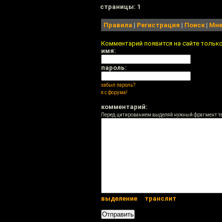
cтраницы: 1
Правила
|
Регистрация
|
Поиск
|
Мне
Комментарий появится на сайте тольк
имя:
пароль:
забыл пароль?
я с форума!
комментарий:
Перед цитированием выделяй нужный фрагмент т
выделение
транслит