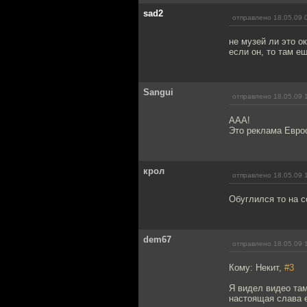
sad2
отправлено 18.05.09 
не музей ли это о
если он, то там е
Sangui
отправлено 18.05.09 
ААА!
Это реклама Еврос
крол
отправлено 18.05.09 
Обуглился то на 
dem67
отправлено 18.05.09 
Кому: Некит,
#3
Я видел видео там
настоящая слава е