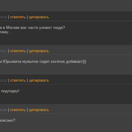
|
ответить
|
цитировать
23:15
а в Москве вас часто узнают люди?
тему...
|
ответить
|
цитировать
23:17
м Юрьевича мужычок сидит косячок добивает)))
|
ответить
|
цитировать
23:22
 подлодку!
|
ответить
|
цитировать
00:49
аписано?