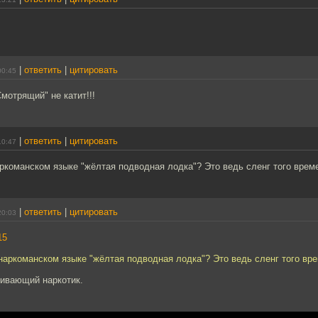
|
ответить
|
цитировать
00:45
мотрящий" не катит!!!
|
ответить
|
цитировать
10:47
аркоманском языке "жёлтая подводная лодка"? Это ведь сленг того време
|
ответить
|
цитировать
20:03
15
 наркоманском языке "жёлтая подводная лодка"? Это ведь сленг того вре
живающий наркотик.