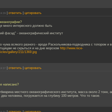
|
ответить
|
цитировать
19:29
океанографии?
ще много интересного должно быть
дний фасад" - океанографический институт
о чума всякого разного - вроде Раскольникова-подводника с топором и в
тщицам не скрыться и на дне морском
http://www.nice-
icles/gallery/211/1369.jpg
|
ответить
|
цитировать
19:37
ке написано?
субмарина местного океанографического института, масса около 2 тонн, 
 два человека, погружается на глубину 100 метров. Что то такое.
|
ответить
|
цитировать
23:21