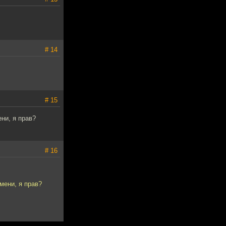
# 14
# 15
ни, я прав?
# 16
мени, я прав?