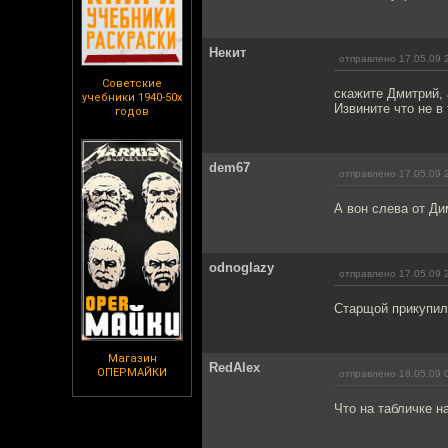
Некит
отправлено 17.05.09 
Советские
скажите Дмитрий, 
учебники 1940-50х
Извините что не в 
годов
dem67
отправлено 17.05.09 
А вон слева от Ди
odnoglazy
отправлено 17.05.09 
Старщой прикупил
Магазин
RedAlex
ОПЕРМАЙКИ
отправлено 18.05.09 
Что на табличке н