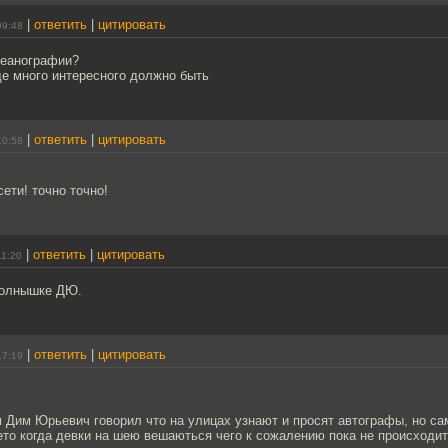
|
ответить
|
цитировать
09:48
кеанографии?
ще много интересного должно быть
|
ответить
|
цитировать
10:58
ети! точно точно!
|
ответить
|
цитировать
11:20
солнышке ДЮ.
|
ответить
|
цитировать
17:19
 Дим Юрьевич говорил что на улицах узнают и просят автографы, но са
то когда девки на шею вешаються чего к сожалению пока не происходит