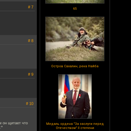
# 7
65
# 8
Остров Сахалин, река Найба
# 9
# 10
м он щитает что
Медаль ордена "За заслуги перед
:*
Отечеством" II степени