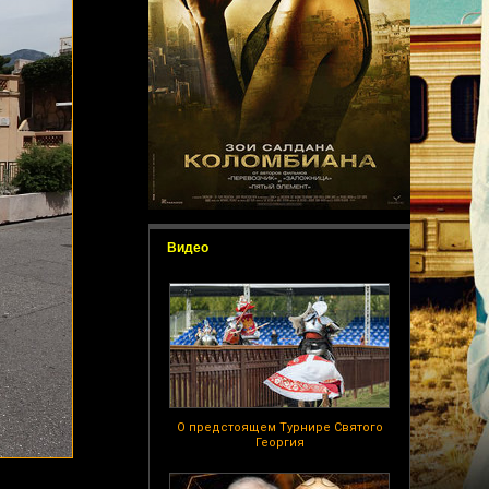
Видео
О предстоящем Турнире Святого
Георгия