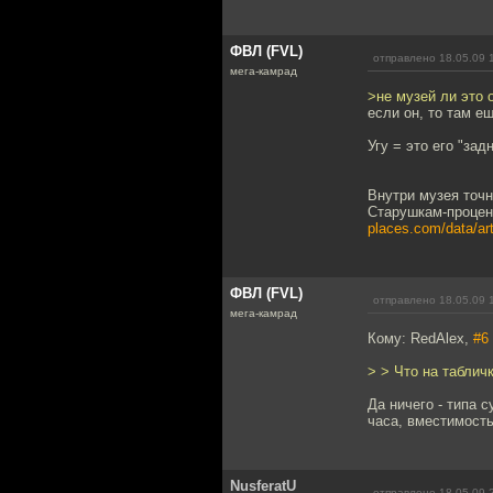
ФВЛ (FVL)
отправлено 18.05.09 
мега-камрад
>не музей ли это 
если он, то там е
Угу = это его "за
Внутри музея точн
Старушкам-процен
places.com/data/art
ФВЛ (FVL)
отправлено 18.05.09 
мега-камрад
Кому: RedAlex,
#6
> > Что на таблич
Да ничего - типа 
часа, вместимость
NusferatU
отправлено 18.05.09 