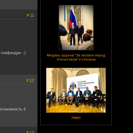
# 11
 скафандре :-)
Медаль ордена "За заслуги перед
Отечеством" II степени
# 12
автономность 4
РВИО
# 13