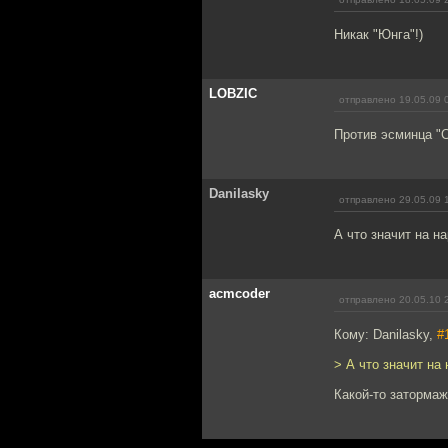
Никак "Юнга"!)
LOBZIC
отправлено 19.05.09 
Против эсминца "С
Danilasky
отправлено 29.05.09 
А что значит на н
acmcoder
отправлено 20.05.10 
Кому: Danilasky,
#
> А что значит на
Какой-то заторма