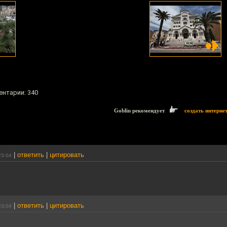
ентарии: 340
Goblin рекомендует
создать интерне
|
ответить
|
цитировать
23:04
|
ответить
|
цитировать
23:04