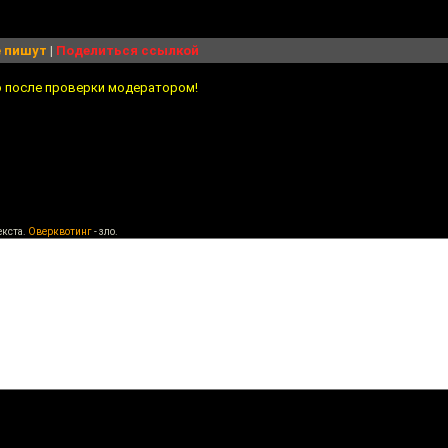
 пишут
|
Поделиться ссылкой
о после проверки модератором!
екста.
Оверквотинг
- зло.