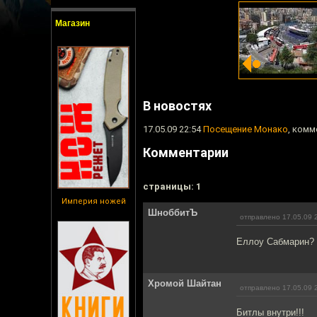
Магазин
В новостях
17.05.09 22:54
Посещение Монако
, комм
Комментарии
cтраницы: 1
Империя ножей
ШноббитЪ
отправлено 17.05.09 
Еллоу Сабмарин?
Хромой Шайтан
отправлено 17.05.09 
Битлы внутри!!!