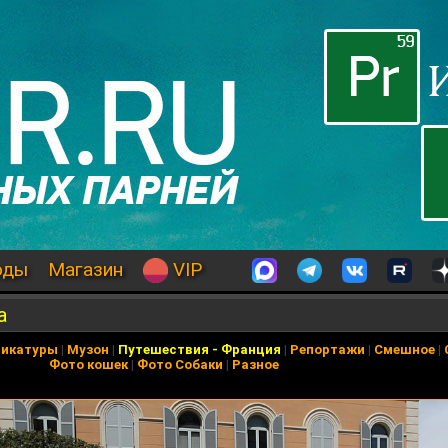
оды
Магазин
VIP
а
рикатуры
|
Музон
|
Путешествия
-
Франция
|
Репортажи
|
Смешное
|
Фото кошек
|
Фото Собаки
|
Разное