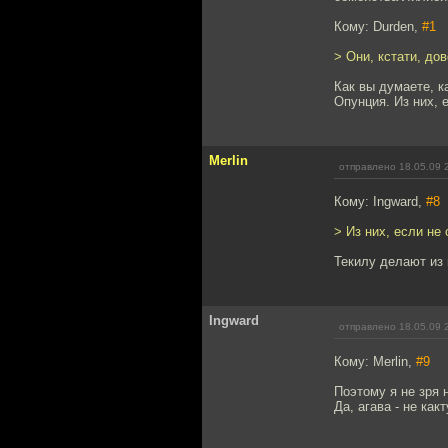
Кому: Durden,
#1
> Они, кстати, до
Как вы думаете, к
Опунция. Из них, 
Merlin
отправлено 18.05.09 
Кому: Ingward,
#8
> Из них, если не
Текилу делают из 
Ingward
отправлено 18.05.09 
Кому: Merlin,
#9
Поэтому я не зря 
Да, агава - не какт