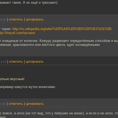
бывают такие. А их ещё и трескают)
|
ответить
|
цитировать
03:00
т такие:
http://ru.wikipedia.org/wiki/%D0%A6%D0%B0%D0%B1%D1%80
ttp://tinyurl.com/qvnaxe
т очищеные от колючек. Кожуру разрезают определённым способом и вы
нежная, красноватого или жёлтого цвета, едят охлаждёнными.
|
ответить
|
цитировать
13:15
вольно вкусные!
например кажутся жутко вонючими.
|
ответить
|
цитировать
21:56
с вовсе, а алоэ (не тот вид, что у бабушек на окнах), а если и не алоэ, т
ных.