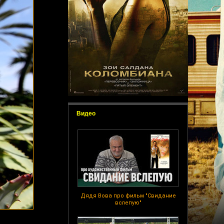
Видео
Дядя Вова про фильм "Свидание
вслепую"