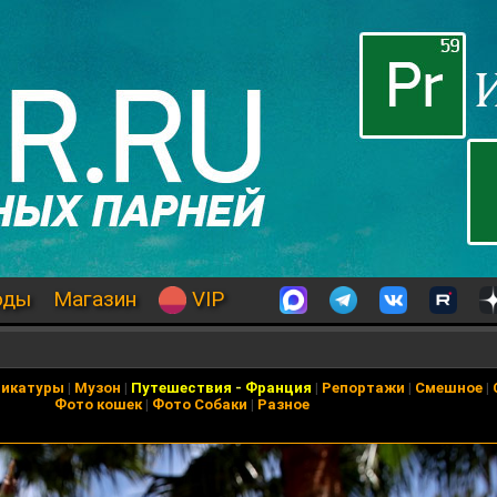
оды
Магазин
VIP
рикатуры
|
Музон
|
Путешествия
-
Франция
|
Репортажи
|
Смешное
|
Фото кошек
|
Фото Собаки
|
Разное