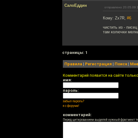
СалоЕддин
отправлено 20.05.09 
Кому: Zx7R,
#6
чистить из - писе
там колючки мелки
cтраницы: 1
Правила
|
Регистрация
|
Поиск
|
Мне
Комментарий появится на сайте тольк
имя:
пароль:
забыл пароль?
я с форума!
комментарий:
Перед цитированием выделяй нужный фрагмент т