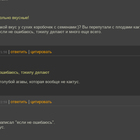
вольно вкусные!
акой вкус у сухих коробочек с семенами:)? Вы перепутали с плодами как
если не ошибаюсь, тэкилу делают и много еще всего.
|
ответить
|
цитировать
21:56
 ошибаюсь, тэкилу делают
голубой агавы, которая вообще не кактус.
|
ответить
|
цитировать
22:59
написал "если не ошибаюсь".
ус.