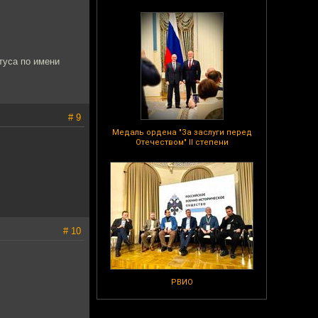
туса по имени
# 9
Медаль ордена "За заслуги перед
Отечеством" II степени
# 10
РВИО