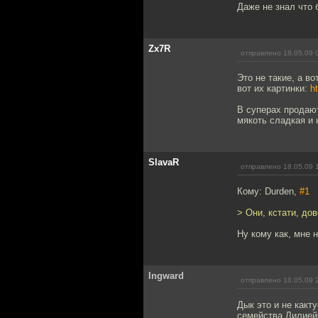
Даже не знал что 
Zx7R
отправлено 18.05.09 
Это не такие, а во
вот их картинки:
h
В суперах продаю
мякоть сладкая и 
SlavaR
отправлено 18.05.09 
Кому: Durden,
#1
> Они, кстати, до
Ну кому как, мне 
Ingward
отправлено 18.05.09 
Дык это и не какту
семейства Лилией