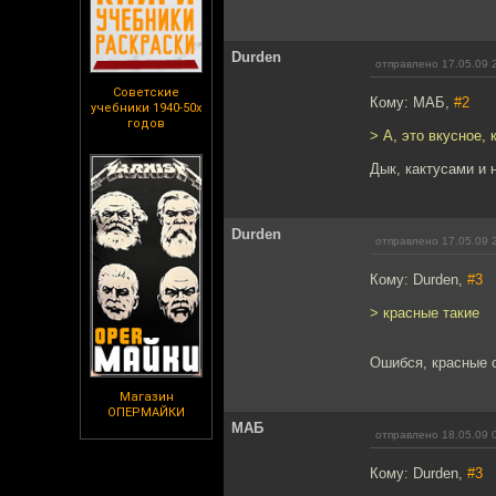
Durden
отправлено 17.05.09 
Советские
Кому: МАБ,
#2
учебники 1940-50х
годов
> А, это вкусное, 
Дык, кактусами и 
Durden
отправлено 17.05.09 
Кому: Durden,
#3
> красные такие
Ошибся, красные о
Магазин
ОПЕРМАЙКИ
МАБ
отправлено 18.05.09 
Кому: Durden,
#3