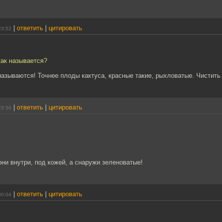
|
ответить
|
цитировать
23:52
как называется?
называются! Точнее плоды кактуса, красные такие, рыхловатые. Чистить
|
ответить
|
цитировать
23:56
ни внутри, под кожей, а снаружи зеленоватые!
|
ответить
|
цитировать
00:04