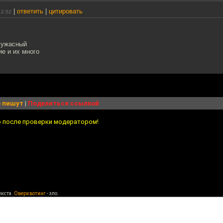
|
ответить
|
цитировать
12:52
ц ужасный
е и их много
 пишут
|
Поделиться ссылкой
о после проверки модератором!
екста.
Оверквотинг
- зло.