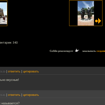
ентарии: 340
Goblin рекомендует
заказывать
создан
|
ответить
|
цитировать
23:23
льно вкусные!
|
ответить
|
цитировать
23:41
ак называется?