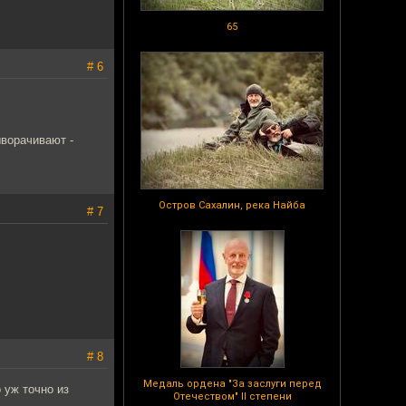
65
# 6
ворачивают -
Остров Сахалин, река Найба
# 7
# 8
Медаль ордена "За заслуги перед
о уж точно из
Отечеством" II степени