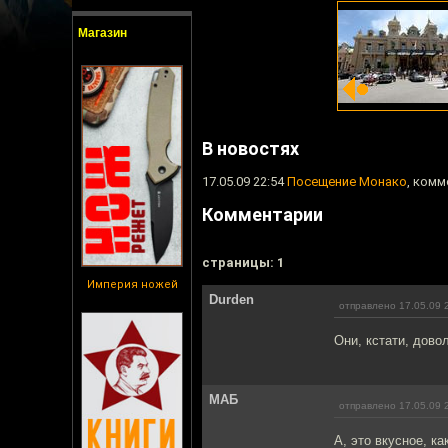
Магазин
В новостях
17.05.09 22:54
Посещение Монако
, комм
Комментарии
cтраницы: 1
Империя ножей
Durden
отправлено 17.05.09 
Они, кстати, дово
МАБ
отправлено 17.05.09 
А, это вкусное, к