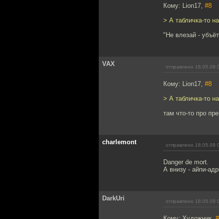
Кому: Lion17,
#8
> А табличка-то н
"Не влезай - убъёт!
VAX
отправлено 18.05.09 
Кому: Lion17,
#8
> А табличка-то н
там что-то про пре
charlemont
отправлено 18.05.09 
Danger de mort.
А внизу - айпи-ад
DarkUri
отправлено 18.05.09 
Кому: Художник,
#