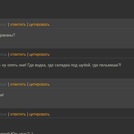
|
ответить
|
цитировать
23:17
араканы?
|
ответить
|
цитировать
23:31
- ну опять они! Где водка, где селедка под шубой, где пельмеши?!
|
ответить
|
цитировать
23:37
и!
|
ответить
|
цитировать
23:41
итрий Юрьевич? :)