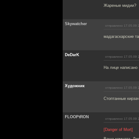
Жареные мидии?
Skywatcher
отправлено 17.05.09 
мадагаскарские т
DeDarK
отправлено 17.05.09 
На лице написано 
Художник
отправлено 17.05.09 
Стоптанные кирзач
FLOOPtRON
отправлено 17.05.09 
[Danger of Mort]
Ваша комната, Дм