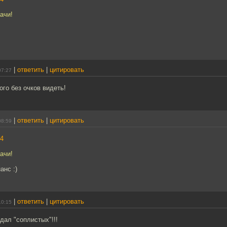
ачи!
|
ответить
|
цитировать
07:27
го без очков видеть!
|
ответить
|
цитировать
08:59
4
ачи!
анс :)
|
ответить
|
цитировать
10:15
дал "соплистых"!!!