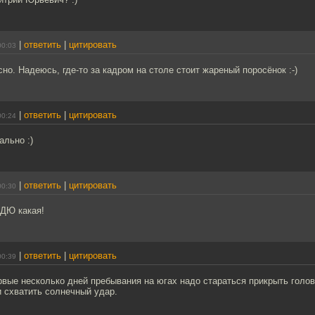
|
ответить
|
цитировать
00:03
сно. Надеюсь, где-то за кадром на столе стоит жареный поросёнок :-)
|
ответить
|
цитировать
00:24
ально :)
|
ответить
|
цитировать
00:30
 ДЮ какая!
|
ответить
|
цитировать
00:39
рвые несколько дней пребывания на югах надо стараться прикрыть голов
и схватить солнечный удар.