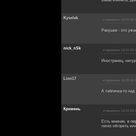
Kyselak
отправлено 18.05.09 
Ракушки - это ужа
nick_nSk
отправлено 18.05.09 
Иностранец, натур
Lion17
отправлено 18.05.09 
А табличка-то над
Кремень
отправлено 18.05.09 
Есть мнение, в пе
легко обгореть ил