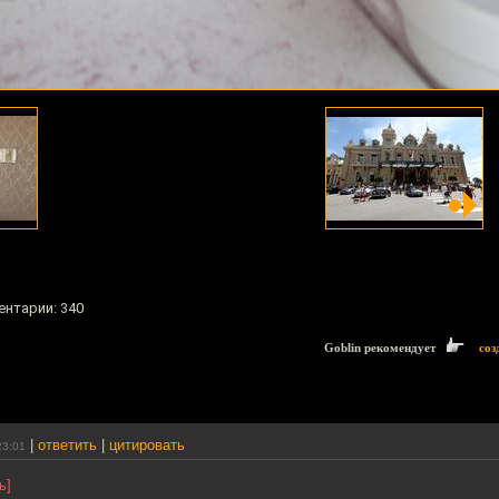
ентарии: 340
Goblin рекомендует
соз
|
ответить
|
цитировать
23:01
ь]