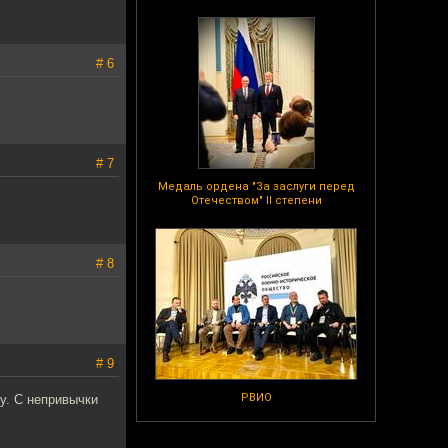
# 6
# 7
Медаль ордена "За заслуги перед
Отечеством" II степени
# 8
# 9
РВИО
у. С непривычки