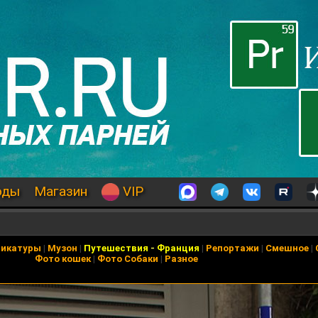
оды
Магазин
VIP
рикатуры
|
Музон
|
Путешествия
-
Франция
|
Репортажи
|
Смешное
|
Фото кошек
|
Фото Собаки
|
Разное