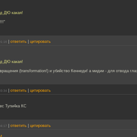
ад ДЮ какая!
!!"
|
ответить
|
цитировать
01:16
ад ДЮ какая!
вращения (transformation!) и убийство Кеннеди! а мидии - для отвода гла
|
ответить
|
цитировать
03:34
рес Тупи4ка КС
|
ответить
|
цитировать
04:17
4