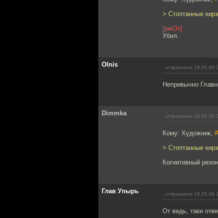
> Стоптанные кирз
[ржОт]
Убил.
Olnis
отправлено 18.05.09 
Непривычно Главно
Dimmka
отправлено 18.05.09 
Кому: Художник,
#
> Стоптанные кирз
Когнитивный резон
Глав Упырь
отправлено 18.05.09 
От ведь, таки отве