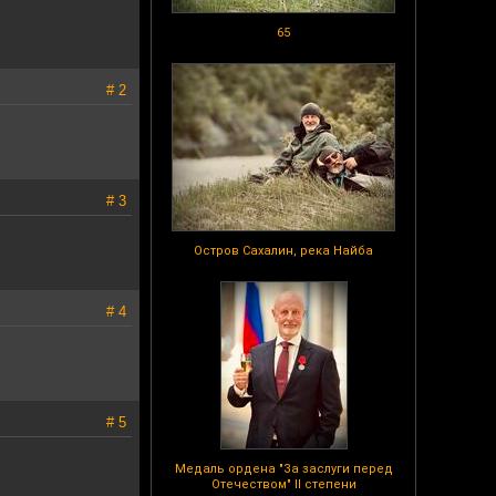
65
# 2
# 3
Остров Сахалин, река Найба
# 4
# 5
Медаль ордена "За заслуги перед
Отечеством" II степени