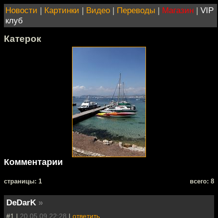
Новости
|
Картинки
|
Видео
|
Переводы
|
Магазин
|
VIP
клуб
Катерок
Комментарии
cтраницы: 1
всего: 8
DeDarK
»
#1 |
20.05.09 22:28
|
ответить