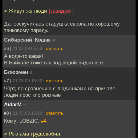
> Живут же люди
[завидует]
Да, соскучилась старушка европа по хорошему
танковому параду.
Сибирский_Кошак
»
#6 |
21.05.09 05:58
|
ответить
А вода-то какая!
В Байкале тоже так под водой видно всё.
Блюзмен
»
#7 |
21.05.09 15:02
|
ответить
Ч0рт, по сравнению с людишками на причале -
лодки просто огромные
AidarM
»
#8 |
21.05.09 15:18
|
ответить
Кому: LOBZIC,
#4
> Реклама трудолюбия.