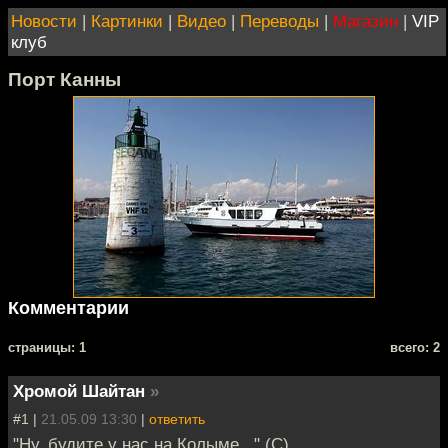
Новости
|
Картинки
|
Видео
|
Переводы
|
Магазин
|
VIP
клуб
Порт Канны
Комментарии
cтраницы: 1
всего: 2
Хромой Шайтан
»
#1 |
21.05.09 13:30
|
ответить
"Ну, будите у нас на Колыме..." (C)