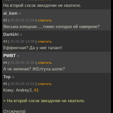
На второй сосок звездочки не хватило.
al_kam
»
#2 |
26.05.09 12:58
|
ответить
Весьма изящная.....токмо холодно ей наверное?
DarkUri
»
#3 |
26.05.09 14:09
|
ответить
Еффектная? Да у неё талант!
PWBT
»
#4 |
26.05.09 15:35
|
ответить
А че зеленая? ЖЕлтуха шоли?
Тор
»
#5 |
26.05.09 16:52
|
ответить
Кому: Andrey2,
#1
> На второй сосок звездочки не хватило.
Отскочила!