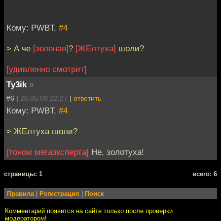
Кому: PWBT,
#4
> А че
[зеленая]
?
[ЖЕлтуха]
шоли?
[удивленно смотрит]
Ty3ik
»
#6 |
26.05.09 22:27
|
ответить
Кому: PWBT,
#4
> ЖЕлтуха шоли?
[тоном мегаэксперта]
Не, золотуха!
cтраницы: 1
всего: 6
Правила
|
Регистрация
|
Поиск
Комментарий появится на сайте только после проверки
модератором!