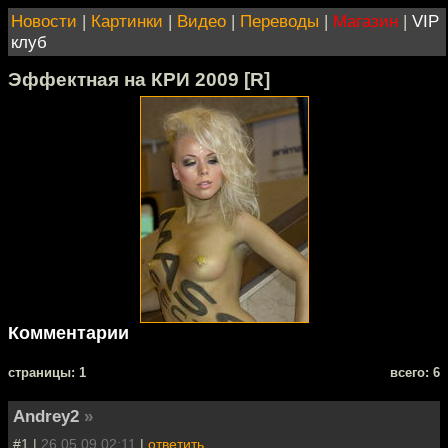
Новости
|
Картинки
|
Видео
|
Переводы
|
Магазин
|
VIP
клуб
Эффектная на КРИ 2009 [R]
Комментарии
cтраницы: 1
всего: 6
Andrey2
»
#1 |
26.05.09 02:11
|
ответить