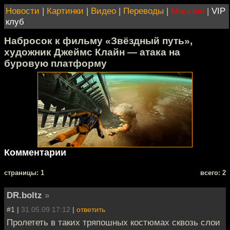
Новости
|
Картинки
|
Видео
|
Переводы
|
Магазин
|
VIP
клуб
Набросок к фильму «Звёздный путь»,
художник Джеймс Клайн — атака на
буровую платформу
Комментарии
cтраницы: 1
всего: 2
DR.boltz
»
#1 |
31.05.09 17:12
|
ответить
Пролететь в таких тряпошных костюмах сквозь слои