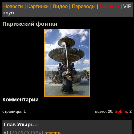
Новости
|
Картинки
|
Видео
|
Переводы
|
Магазин
|
VIP
клуб
Парижский фонтан
Комментарии
cтраницы: 1
всего: 20,
Goblin
: 2
Глав Упырь
»
#1 |
30.05.09 19:54
|
ответить