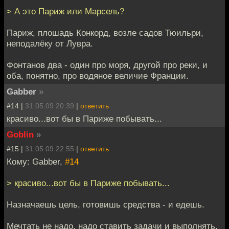
> А это Париж или Марсель?
Париж, плошадь Конкорд, возле садов Тюильри,
неподалёку от Лувра.
Фонтанов два - один про моря, другой про реки, и
оба, понятно, про водяное величие Франции.
Gabber
»
#14 |
31.05.09 20:39
|
ответить
красиво...вот бы в Париже побывать...
Goblin
»
#15 |
31.05.09 22:55
|
ответить
Кому: Gabber,
#14
> красиво...вот бы в Париже побывать...
Назначаешь цель, готовишь средства - и едешь.
Мечтать не надо, надо ставить задачи и выполнять.