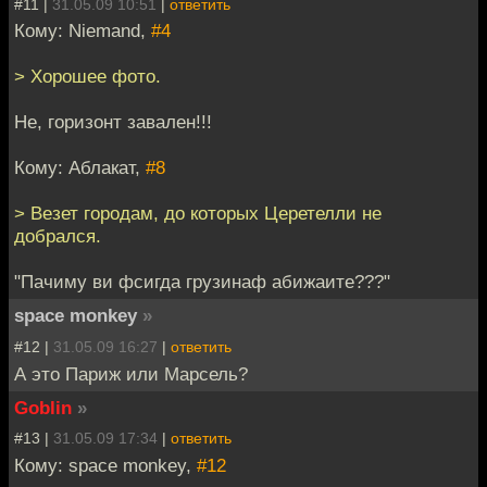
#11 |
31.05.09 10:51
|
ответить
Кому: Niemand,
#4
> Хорошее фото.
Не, горизонт завален!!!
Кому: Аблакат,
#8
> Везет городам, до которых Церетелли не
добрался.
"Пачиму ви фсигда грузинаф абижаите???"
space monkey
»
#12 |
31.05.09 16:27
|
ответить
А это Париж или Марсель?
Goblin
»
#13 |
31.05.09 17:34
|
ответить
Кому: space monkey,
#12