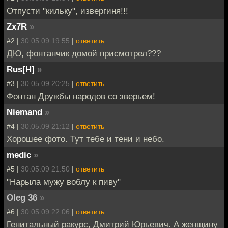
Отпусти "кильку", извергиня!!!
Zx7R
»
#2 |
30.05.09 19:55
|
ответить
ДЮ, фонтанчик домой присмотрел???
Rus[H]
»
#3 |
30.05.09 20:25
|
ответить
Фонтан Дружбы народов со зверьем!
Niemand
»
#4 |
30.05.09 21:12
|
ответить
Хорошее фото. Тут тебе и тени и небо.
medic
»
#5 |
30.05.09 21:50
|
ответить
"Нарыла мужу воблу к пиву"
Oleg 36
»
#6 |
30.05.09 22:06
|
ответить
Генитальный ракурс, Дмитрий Юрьевич. А женщину