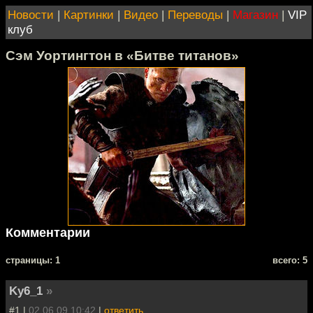
Новости
|
Картинки
|
Видео
|
Переводы
|
Магазин
|
VIP
клуб
Сэм Уортингтон в «Битве титанов»
Комментарии
cтраницы: 1
всего: 5
Ky6_1
»
#1 |
02.06.09 10:42
|
ответить