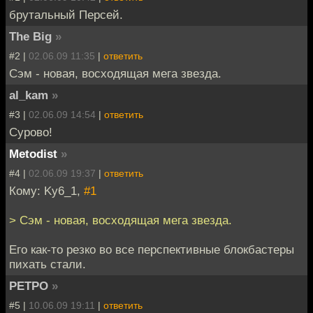
брутальный Персей.
The Big
»
#2 |
02.06.09 11:35
|
ответить
Сэм - новая, восходящая мега звезда.
al_kam
»
#3 |
02.06.09 14:54
|
ответить
Сурово!
Metodist
»
#4 |
02.06.09 19:37
|
ответить
Кому: Ky6_1,
#1
> Сэм - новая, восходящая мега звезда.
Его как-то резко во все перспективные блокбастеры
пихать стали.
PETPO
»
#5 |
10.06.09 19:11
|
ответить