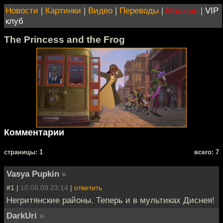
Новости
|
Картинки
|
Видео
|
Переводы
|
Магазин
|
VIP
клуб
The Princess and the Frog
Комментарии
cтраницы: 1
всего: 7
Vasya Pupkin
»
#1 |
10.06.09 23:14
|
ответить
Негритянские районы. Теперь и в мультиках Диснея!
DarkUri
»