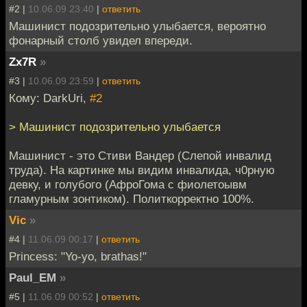
#2 |
10.06.09 23:40
|
ответить
Машинист подозрительно улыбается, вероятно
фонарный столб увидел впереди.
Zx7R
»
#3 |
10.06.09 23:59
|
ответить
Кому: DarkUri,
#2
> Машинист подозрительно улыбается
Машинист - это Стиви Вандер (Cлепой инвалид
труда). На картинке мы видим инвалида, ч0рную
девку, и голубого (АфроГома с фиолетоывм
гламурным зонтиком). Политкорректно 100%.
Vic
»
#4 |
11.06.09 00:17
|
ответить
Princess: "Yo-yo, brathas!"
Paul_EM
»
#5 |
11.06.09 00:52
|
ответить