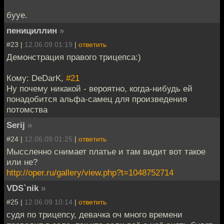
бууе.
пенициллин
»
#23 |
12.06.09 01:19
|
ответить
Демонстрация правого трицепса:)
Кому: DeDarK,
#21
Ну почему никакой - вероятно, когда-нибудь ей
понадобится альфа-самец для произведения
потомства
Serij
»
#24 |
12.06.09 01:25
|
ответить
Мыссленно снимает платье и там видит вот такое
или не?
http://oper.ru/gallery/view.php?t=1048752714
VDS`nik
»
#25 |
12.06.09 10:14
|
ответить
судя по трицепсу, девачка оч много времени