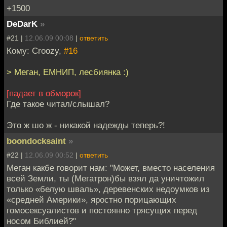
+1500
DeDarK
»
#21 |
12.06.09 00:08
|
ответить
Кому: Croozy,
#16
> Меган, ЕМНИП, лесбиянка :)
[падает в обморок]
Где такое читал/слышал?
Это ж шо ж - никакой надежды теперь?!
boondocksaint
»
#22 |
12.06.09 00:52
|
ответить
Меган какбе говорит нам: "Может, вместо населения
всей Земли, ты (Мегатрон)бы взял да уничтожил
только «белую шваль», деревенских недоумков из
«средней Америки», яростно порицающих
гомосексуалистов и постоянно трясущих перед
носом Библией?"