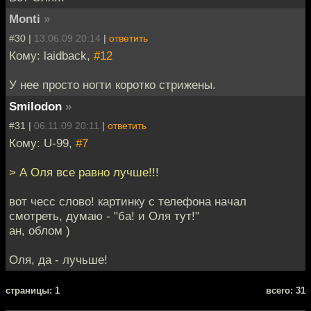
Monti
»
#30 |
13.06.09 20:14
|
ответить
Кому: laidback,
#12
У нее просто ногти коротко стрижены.
Smilodon
»
#31 |
06.11.09 20:11
|
ответить
Кому: U-99,
#7
> А Оля все равно лучше!!!
вот чесс слово! картинку с телефона начал
смотреть, думаю - "ба! и Оля тут!"
ан, облом )
Оля, да - лучьше!
cтраницы: 1
всего: 31