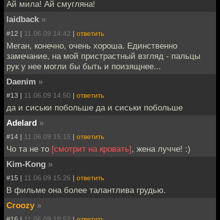
Ай мила! Ай смугляна!
laidback
»
#12 |
11.06.09 14:42
|
ответить
Меган, конечно, очень хороша. Единственно
замечание, на мой пристрастный взгляд - пальцы
рук у нее могли бы быть и поизящнее...
Daenim
»
#13 |
11.06.09 14:50
|
ответить
да и сиськи побольше да и сиськи побольше
Adelard
»
#14 |
11.06.09 15:15
|
ответить
Чо та не то
[смотрит на кровать]
, жена лучче! :)
Kim-Kong
»
#15 |
11.06.09 15:26
|
ответить
В фильме она более талантлива грудью.
Croozy
»
#16 |
11.06.09 18:52
|
ответить