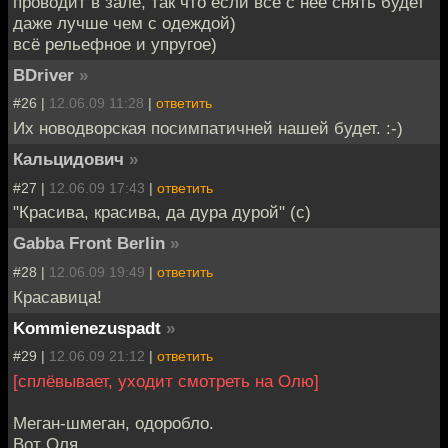
проводит в зале, так что если всё с неё снять будет
даже лучше чем с одеждой)
всё рельефное и упругое)
BDriver
»
#26 |
12.06.09 11:28
|
ответить
Их новодворская посимпатичней нашей будет. :-)
Кальцидович
»
#27 |
12.06.09 17:43
|
ответить
"Красива, красива, да дура дурой" (с)
Gabba Front Berlin
»
#28 |
12.06.09 19:49
|
ответить
Красавица!
Kommienezuspadt
»
#29 |
12.06.09 21:12
|
ответить
[сплёвывает, уходит смотреть на Олю]
Меган-шмеган, одоробло.
Вот Оля...