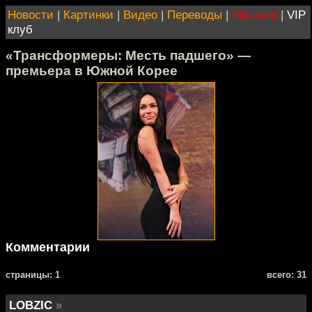
Новости
|
Картинки
|
Видео
|
Переводы
|
Магазин
|
VIP
клуб
«Трансформеры: Месть падшего» —
премьера в Южной Корее
Комментарии
cтраницы: 1
всего: 31
LOBZIC
»