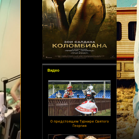
Видео
О предстоящем Турнире Святого
Георгия