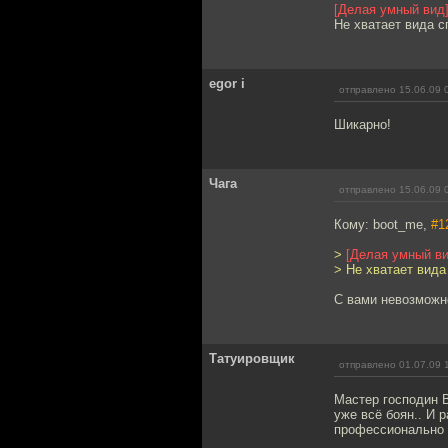
[Делая умный вид
Не хватает вида с
egor i
отправлено 15.06.09 
Шикарно!
Чага
отправлено 15.06.09 
Кому: boot_me,
#1
>
[Делая умный ви
> Не хватает вида
С вами невозможно
Татуировщик
отправлено 01.07.09 
Мастер господин В
уже всё боян.. И 
профессионально 