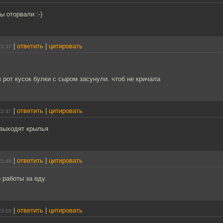
ы оторвали :-)
|
ответить
|
цитировать
22:37
в рот кусок булки с сыром засунули. чтоб не кричала
|
ответить
|
цитировать
22:37
 выходят крылья
|
ответить
|
цитировать
22:48
 работы за еду.
|
ответить
|
цитировать
23:18