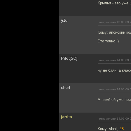
Крылья - это уже 
y3u
отправлено 13.06.09 
Кому: японский ко
Это точно :)
Pilot[SC]
отправлено 14.06.09 
ну не баян, а клас
sherl
отправлено 14.06.09 
А нимб ей уже пр
jarrito
отправлено 14.06.09 
Кому: sherl,
#8