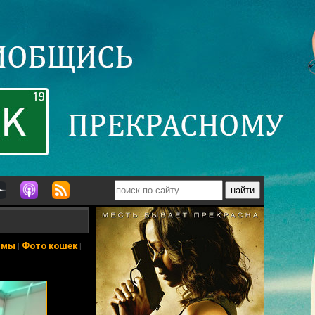
ьмы
|
Фото кошек
|