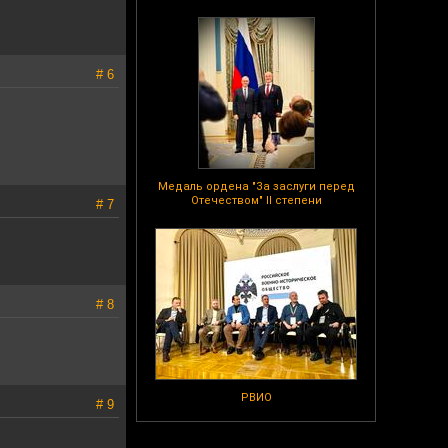
# 6
Медаль ордена "За заслуги перед
Отечеством" II степени
# 7
# 8
РВИО
# 9