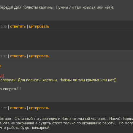
]
переди! Для полноты картины. Нужны ли там крылья или нет)).
|
ответить
|
цитировать
05:35
|
ответить
|
цитировать
09:37
2
д]
 спереди! Для полноты картины. Нужны ли там крылья или нет)).
 спорить!!!
|
ответить
|
цитировать
10:22
етров.. Отличный татуировщик и Замечательный человек.. Насчёт Боян
работа не закончена а судить стоит только по окончанию работы.. Но могу
что работа будет шикарной.