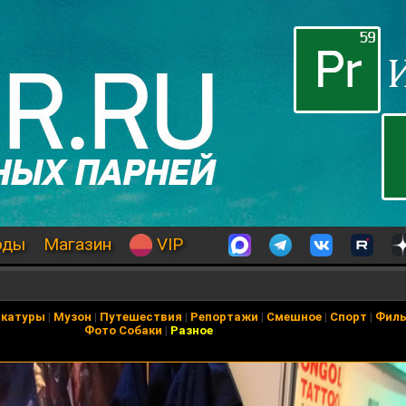
оды
Магазин
VIP
икатуры
|
Музон
|
Путешествия
|
Репортажи
|
Смешное
|
Спорт
|
Фил
Фото Собаки
|
Разное