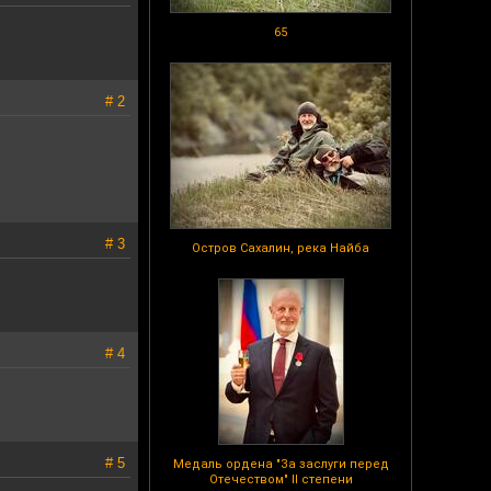
65
# 2
# 3
Остров Сахалин, река Найба
# 4
# 5
Медаль ордена "За заслуги перед
Отечеством" II степени