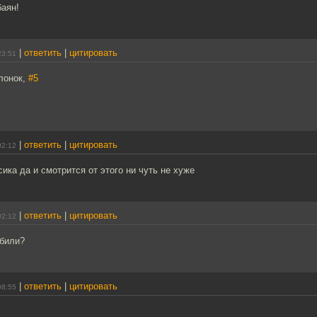
баян!
|
ответить
|
цитировать
23:51
лонок,
#5
|
ответить
|
цитировать
02:12
сика да и смотрится от этого ни чуть не хуже
|
ответить
|
цитировать
02:12
ибили?
|
ответить
|
цитировать
08:55