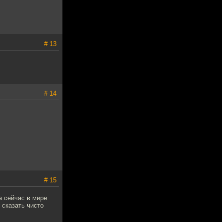
# 13
# 14
# 15
а сейчас в мире
 сказать чисто