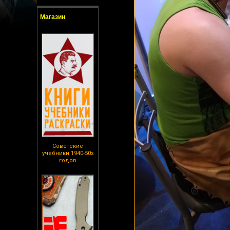
Магазин
Советские
учебники 1940-50х
годов