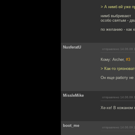
> А нимб ей уже 
нимб выбривают
особо святым - дв
по желанию - как 
NusferatU
отправлено 14.06.09 
Кому: Archer,
#3
> Как-то грязнова
Он еще работу не
MissleMike
отправлено 14.06.09 
Хе-хе! В кожаном 
boot_me
отправлено 14.06.09 