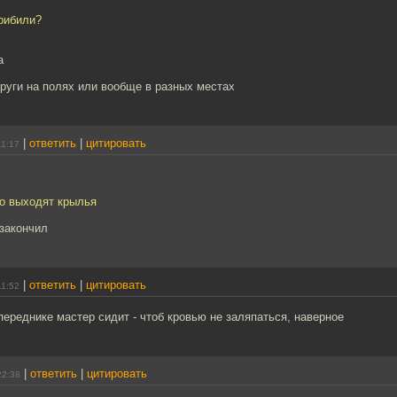
прибили?
а
круги на полях или вообще в разных местах
|
ответить
|
цитировать
11:17
то выходят крылья
 закончил
|
ответить
|
цитировать
11:52
переднике мастер сидит - чтоб кровью не заляпаться, наверное
|
ответить
|
цитировать
22:38