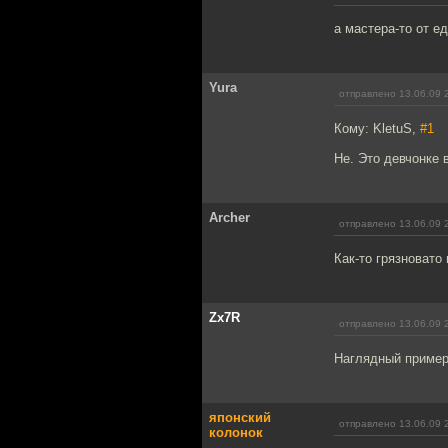
а мастера-то от ед
Yura
отправлено 13.06.09 
Кому: KletuS,
#1
Не. Это девчонке 
Archer
отправлено 13.06.09 
Как-то грязновато
Zx7R
отправлено 13.06.09 
Наглядный пример
японский
отправлено 13.06.09 
колонок