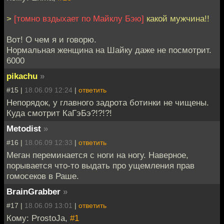
>
[томно вздыхает по Майклу Бэю]
какой мужчина!!
Вот! О чем я и говорю.
Нормальная женщина на Шайку даже не посмотрит.
6000
pikachu
»
#15 |
18.06.09 12:24
|
ответить
Непорядок, у главного задрота ботинки не чищены.
Куда смотрит КаГэБэ?!?!?!
Metodist
»
#16 |
18.06.09 12:33
|
ответить
Меган переминается с ноги на ногу. Наверное,
порывается что-то выдать про ущемления прав
гомосеков в Раше.
BrainGrabber
»
#17 |
18.06.09 13:01
|
ответить
Кому: ProstoJa,
#1