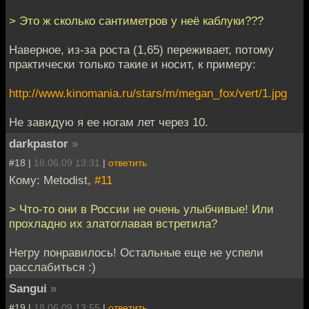
> Это ж сколько сантиметров у неё каблуки???
Наверное, из-за роста (1,65) переживает, потому
практически только такие и носит, к примеру:
http://www.kinomania.ru/stars/m/megan_fox/vert/1.jpg
Не завидую я ее ногам лет через 10.
darkpastor
»
#18 |
18.06.09 13:31
|
ответить
Кому: Metodist,
#11
> Что-то они в России не очень улыбчивые! Или
прохладно их златоглавая встретила?
Негру понравилось! Остальные еще не успели
расслабиться :)
Sangui
»
#19 |
18.06.09 13:55
|
ответить