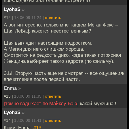
прохладно их златоглавая встретила?
LyohaS
»
#12 |
18.06.09 11:24
|
ответить
А вот интересно, только мне тандем Меган Фокс --
Шая ЛеБаф кажется неестественным?
Шая выглядит настоящим подростком.
А Меган для него слишком хороша.
Смотрится на редкость дико, когда такая потрясная
Женщина выбирает такого задрота (по фильму).
З.Ы. Вторую часть еще не смотрел -- все ощущения/
впечатления после первой части.
Enma
»
#13 |
18.06.09 11:35
|
ответить
[томно вздыхает по Майклу Бэю]
какой мужчина!!
LyohaS
»
#14 |
18.06.09 11:41
|
ответить
Кому: Enma,
#13