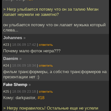
> Негр улыбается потому что он за талию Меган
лапает неужели не заметно?
он улыбается потому что он лапает мужыка который
слева...
Johannes
»
#23 |
18.06.09 17:42
|
ответить
Почему мало фоток негра???
Daenim
»
#24 |
18.06.09 18:34
|
ответить
фильм трансформеры, а собстно трансформеров на
презентации нет :)
Fake Shemp
»
#25 |
18.06.09 23:18
|
ответить
Кому: darkpastor,
#18
> Негру понравилось! Остальные еще не успели