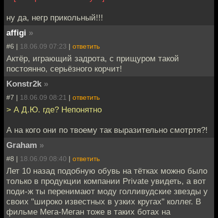
ну да, негр прикольный!!!
affigi
»
#6 |
18.06.09 07:23
|
ответить
Актёр, играющий задрота, с прищуром такой
постоянно, серьёзного корчит!
Konstr2k
»
#7 |
18.06.09 08:21
|
ответить
> А Д.Ю. где? Непонятно
А на кого они по твоему так выразительно смотртя?!
Graham
»
#8 |
18.06.09 08:40
|
ответить
Лет 10 назад подобную обувь на тётках можно было
только в продукции компании Private увидеть, а вот
поди-ж ты перенимают моду голливудские звезды у
своих "широко известных в узких кругах" коллег. В
фильме Мега-Меган тоже в таких ботах на