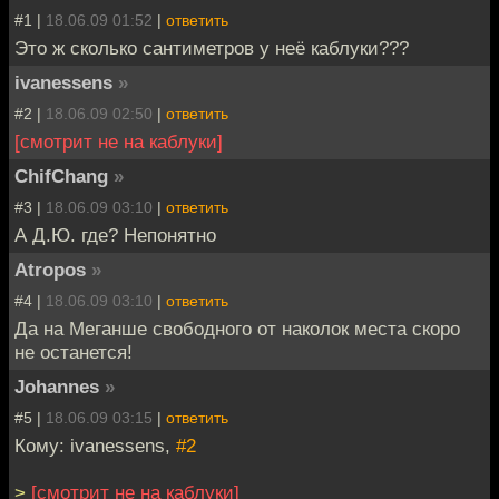
#1 |
18.06.09 01:52
|
ответить
Это ж сколько сантиметров у неё каблуки???
ivanessens
»
#2 |
18.06.09 02:50
|
ответить
[смотрит не на каблуки]
ChifChang
»
#3 |
18.06.09 03:10
|
ответить
А Д.Ю. где? Непонятно
Atropos
»
#4 |
18.06.09 03:10
|
ответить
Да на Меганше свободного от наколок места скоро
не останется!
Johannes
»
#5 |
18.06.09 03:15
|
ответить
Кому: ivanessens,
#2
>
[смотрит не на каблуки]