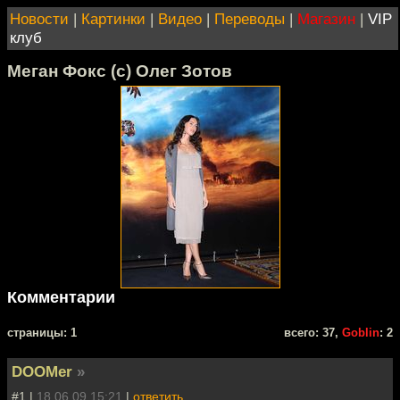
Новости
|
Картинки
|
Видео
|
Переводы
|
Магазин
|
VIP
клуб
Меган Фокс (с) Олег Зотов
Комментарии
cтраницы: 1
всего: 37,
Goblin
: 2
DOOMer
»
#1 |
18.06.09 15:21
|
ответить