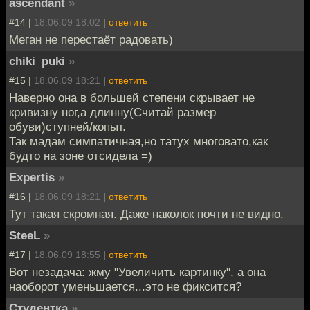
ascendant
»
#14 |
18.06.09 18:02
|
ответить
Меган не перестаёт радовать)
chiki_puki
»
#15 |
18.06.09 18:21
|
ответить
Наверно она в большей степени скрывает не
кривизну ног,а длинну(Считай размер
обуви)ступней/копыт.
Так мадам симпатичная,но татух многовато,как
будто на зоне отсидела =)
Expertis
»
#16 |
18.06.09 18:21
|
ответить
Тут такая скромная. Даже наколок почти не видно.
SteeL
»
#17 |
18.06.09 18:55
|
ответить
Вот незадача: жму "Увеличить картинку", а она
наоборот уменьшается...это не фиксится?
Студентка
»