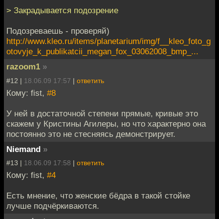
> Закрадывается подозрение
Подозреваешь - проверяй)
http://www.kleo.ru/items/planetarium/img/f__kleo_foto_g
otovyje_k_publikatcii_megan_fox_03062008_bmp_...
razoom1
»
#12 |
18.06.09 17:57
|
ответить
Кому: fist,
#8
У ней в достаточной степени прямые, кривые это
скажем у Кристины Агилеры, но что характерно она
постоянно это не стесняясь демонстрирует.
Niemand
»
#13 |
18.06.09 17:58
|
ответить
Кому: fist,
#4
Есть мнение, что женские бёдра в такой стойке
лучше подчёркиваются.