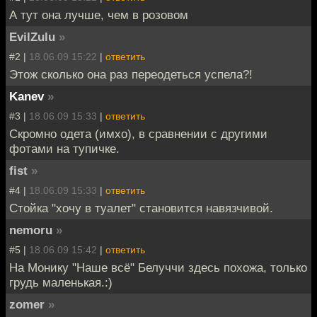
А тут она лучше, чем в розовом
EvilZulu
»
#2 |
18.06.09 15:22
|
ответить
Этож сколько она раз переодеться успела?!
Kanev
»
#3 |
18.06.09 15:33
|
ответить
Скромно одета (имхо), в сравнении с другими
фотами на тупичке.
fist
»
#4 |
18.06.09 15:33
|
ответить
Стойка "хочу в туалет" становится навязчивой.
nemoru
»
#5 |
18.06.09 15:42
|
ответить
На Монику "Наше всё" Белуччи здесь похожа, только
грудь маленькая.:)
zomer
»