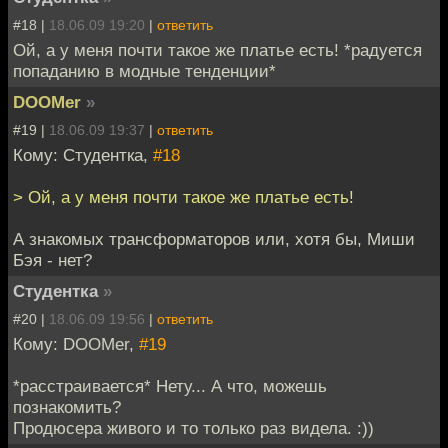
#18 |
18.06.09 19:20
|
ответить
Ой, а у меня почти такое же платье есть! *радуется
попаданию в модные тенденции*
DOOMer
»
#19 |
18.06.09 19:37
|
ответить
Кому: Студентка,
#18
> Ой, а у меня почти такое же платье есть!
А знакомых трансформаторов или, хотя бы, Миши
Бэя - нет?
Студентка
»
#20 |
18.06.09 19:56
|
ответить
Кому: DOOMer,
#19
*расстраивается* Нету... А что, можешь
познакомить?
Продюсера живого и то только раз видела. :))