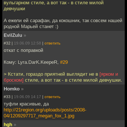
вульгарном стиле, а вот так - в стиле милой
девчушки
А ежели ей сарафан, да кокошник, так совсем нашей
родной Марьей станет :)
EvilZulu
»
#32 |
19.06.09 12:58
|
ответить
откат с поправкой
Кому: Lyra.DarK.KeepeR,
#29
> Кстати, гораздо приятней выглядит не в
[ярком и
броском]
стиле, а вот так - в стиле милой девчушки.
Homko
»
#33 |
19.06.09 14:17
|
ответить
туфли красивые, да
http://21region.org/uploads/posts/2008-
04/1209297717_megan_fox_1.jpg
hgh
»