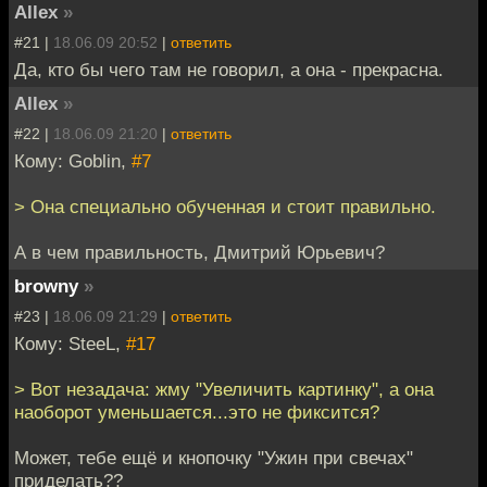
Allex
»
#21 |
18.06.09 20:52
|
ответить
Да, кто бы чего там не говорил, а она - прекрасна.
Allex
»
#22 |
18.06.09 21:20
|
ответить
Кому: Goblin,
#7
> Она специально обученная и стоит правильно.
А в чем правильность, Дмитрий Юрьевич?
browny
»
#23 |
18.06.09 21:29
|
ответить
Кому: SteeL,
#17
> Вот незадача: жму "Увеличить картинку", а она
наоборот уменьшается...это не фиксится?
Может, тебе ещё и кнопочку "Ужин при свечах"
приделать??