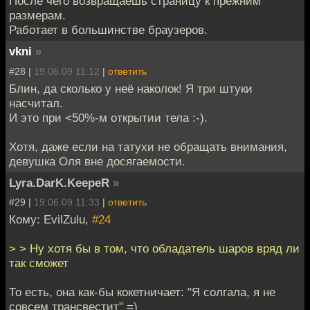
После чего возвращаешь страницу к прежним
размерам.
Работает в большинстве браузеров.
vkni
»
#28 |
19.06.09 11:12
|
ответить
Блин, да сколько у неё наколок! Я три штуки
насчитал.
И это при <50%-м открытии тела :-).
Хотя, даже если на татухи не обращать внимания,
девушка Оля вне досягаемости.
Lyra.DarK.KeepeR
»
#29 |
19.06.09 11:33
|
ответить
Кому: EvilZulu,
#24
> > Ну хотя бы в том, что обладатель шаров вряд ли
так сможет
То есть, она как-бы кокетничает: "Я солгала, я не
совсем трансвестит" =)