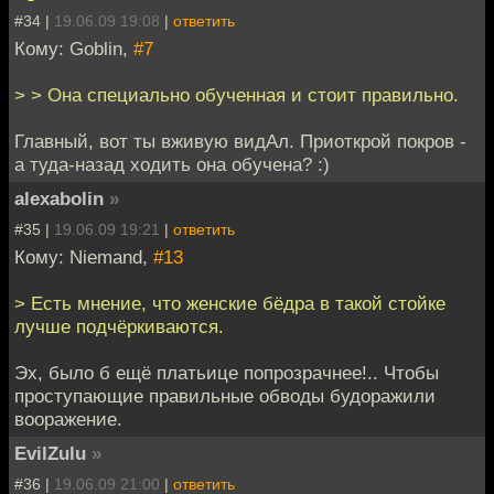
#34 |
19.06.09 19:08
|
ответить
Кому: Goblin,
#7
> > Она специально обученная и стоит правильно.
Главный, вот ты вживую видАл. Приоткрой покров -
а туда-назад ходить она обучена? :)
alexabolin
»
#35 |
19.06.09 19:21
|
ответить
Кому: Niemand,
#13
> Есть мнение, что женские бёдра в такой стойке
лучше подчёркиваются.
Эх, было б ещё платьице попрозрачнее!.. Чтобы
проступающие правильные обводы будоражили
вооражение.
EvilZulu
»
#36 |
19.06.09 21:00
|
ответить