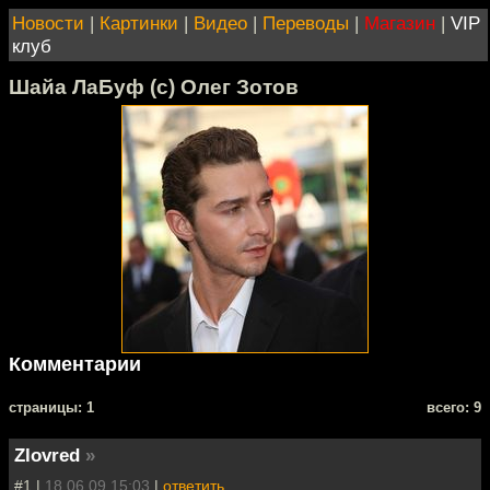
Новости
|
Картинки
|
Видео
|
Переводы
|
Магазин
|
VIP
клуб
Шайа ЛаБуф (с) Олег Зотов
Комментарии
cтраницы: 1
всего: 9
Zlovred
»
#1 |
18.06.09 15:03
|
ответить