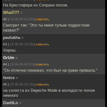
На Кристофера из Сопрано похож.
Wlad777
»
#2 |
18.06.09 16:59
|
ответить
Смотрит так: "Это ты меня тупым подростком
назвал?"
pavlukha
»
#3 |
18.06.09 19:29
|
ответить
Хорош.
GrUm
»
#4 |
19.06.09 00:03
|
ответить
"Он отлично понимал, что был на грани провала."
fenics
»
#5 |
19.06.09 15:19
|
ответить
на солиста из Depeche Mode в молодости похож
немного
DaeNLo
»