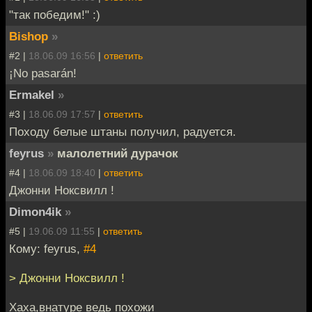
"так победим!" :)
Bishop
»
#2 |
18.06.09 16:56
|
ответить
¡No pasarán!
Ermakel
»
#3 |
18.06.09 17:57
|
ответить
Походу белые штаны получил, радуется.
feyrus
»
малолетний дурачок
#4 |
18.06.09 18:40
|
ответить
Джонни Ноксвилл !
Dimon4ik
»
#5 |
19.06.09 11:55
|
ответить
Кому: feyrus,
#4
> Джонни Ноксвилл !
Хаха,внатуре ведь похожи