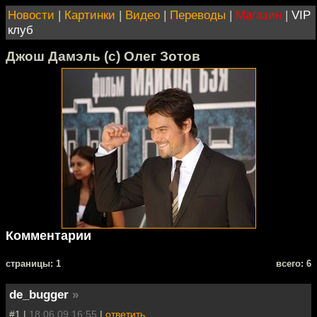
Новости
|
Картинки
|
Видео
|
Переводы
|
Магазин
|
VIP
клуб
Джош Дамэль (с) Олег Зотов
Комментарии
cтраницы: 1
всего: 6
de_bugger
»
#1 |
18.06.09 16:55
|
ответить