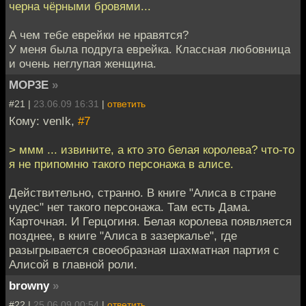
черна чёрными бровями...
А чем тебе еврейки не нравятся?
У меня была подруга еврейка. Классная любовница
и очень неглупая женщина.
MOP3E
»
#21 |
23.06.09 16:31
|
ответить
Кому: venIk,
#7
> ммм ... извините, а кто это белая королева? что-то
я не припомню такого персонажа в алисе.
Действительно, странно. В книге "Алиса в стране
чудес" нет такого персонажа. Там есть Дама.
Карточная. И Герцогиня. Белая королева появляется
позднее, в книге "Алиса в зазеркалье", где
разыгрывается своеобразная шахматная партия с
Алисой в главной роли.
browny
»
#22 |
25.06.09 00:54
|
ответить