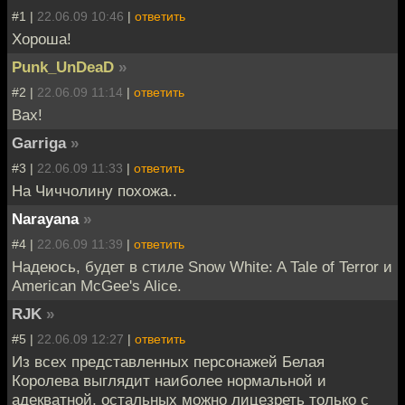
#1 |
22.06.09 10:46
|
ответить
Хороша!
Punk_UnDeaD
»
#2 |
22.06.09 11:14
|
ответить
Вах!
Garriga
»
#3 |
22.06.09 11:33
|
ответить
На Чиччолину похожа..
Narayana
»
#4 |
22.06.09 11:39
|
ответить
Надеюсь, будет в стиле Snow White: A Tale of Terror и
American McGee's Alice.
RJK
»
#5 |
22.06.09 12:27
|
ответить
Из всех представленных персонажей Белая
Королева выглядит наиболее нормальной и
адекватной, остальных можно лицезреть только с