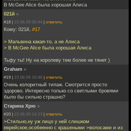
В McGee Alice была хорошая Алиса
021й
»
#18 |
23.06.09 00:44
|
ответить
Кому: 021й,
#17
> Мальвина какая-то, а не Алиса
> В McGee Alice была хорошая Алиса
Тьфу ты! Ну на королеву тем более не тянет )
Graham
»
#19 |
23.06.09 10:46
|
ответить
Очень колоритный типаж. Смотрится просто
здорово. Интересно только со светлыми бровями
было бы сильно страшно?
Старина Хрю
»
#20 |
23.06.09 14:23
|
ответить
>Стильно,ну уж лицо у ней слишком
еврейское,особеенно с крашеными >волосами и из