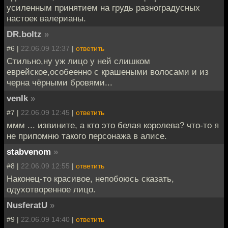
усиленным принятием на грудь разноградусных
настоек валерианы.
DR.boltz
»
#6 |
22.06.09 12:37
|
ответить
Стильно,ну уж лицо у ней слишком
еврейское,особеенно с крашеными волосами и из
черна чёрными бровями...
venIk
»
#7 |
22.06.09 12:45
|
ответить
ммм ... извините, а кто это белая королева? что-то я
не припомню такого персонажа в алисе.
stabvenom
»
#8 |
22.06.09 12:55
|
ответить
Наконец-то красивое, непобоюсь сказать,
одухотворенное лицо.
NusferatU
»
#9 |
22.06.09 14:40
|
ответить