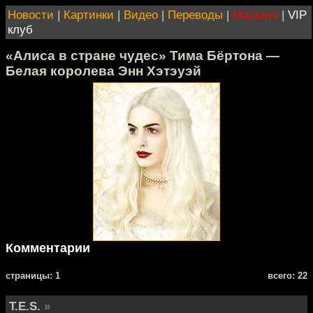
Новости
|
Картинки
|
Видео
|
Переводы
|
Магазин
|
VIP
клуб
«Алиса в стране чудес» Тима Бёртона —
Белая королева Энн Хэтэуэй
Комментарии
cтраницы: 1
всего: 22
T.E.S.
»