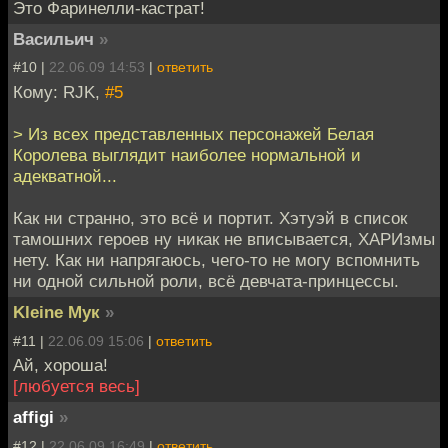
Это Фаринелли-кастрат!
Васильич
»
#10 |
22.06.09 14:53
|
ответить
Кому: RJK,
#5
> Из всех представленных персонажей Белая
Королева выглядит наиболее нормальной и
адекватной...
Как ни странно, это всё и портит. Хэтуэй в список
тамошних героев ну никак не вписывается, ХАРИзмы
нету. Как ни напрягаюсь, чего-то не могу вспомнить
ни одной сильной роли, всё девчата-принцессы.
Kleine Мук
»
#11 |
22.06.09 15:06
|
ответить
Ай, хороша!
[любуется весь]
affigi
»
#12 |
22.06.09 16:49
|
ответить