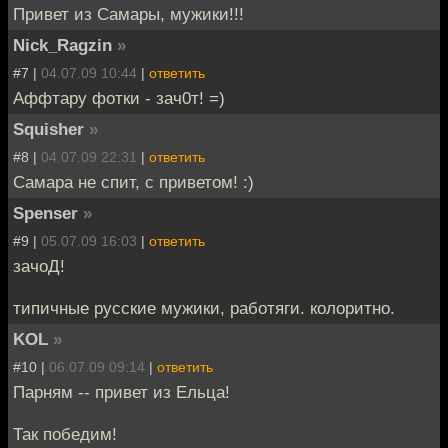
Привет из Самары, мужики!!!
Nick_Ragzin
»
#7 |
04.07.09 10:44
|
ответить
Аффтару фотки - зач0т! =)
Squisher
»
#8 |
04.07.09 22:31
|
ответить
Самара не спит, с приветом! :)
Spenser
»
#9 |
05.07.09 16:03
|
ответить
зачоД!
типичные русские мужики, работяги. колоритно.
KOL
»
#10 |
06.07.09 09:14
|
ответить
Парням -- привет из Ельца!
Так победим!