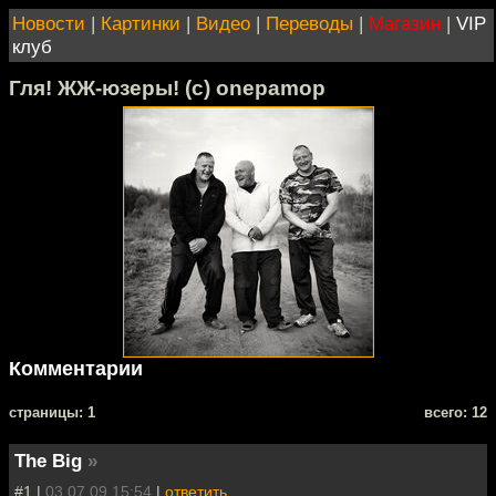
Новости
|
Картинки
|
Видео
|
Переводы
|
Магазин
|
VIP
клуб
Гля! ЖЖ-юзеры! (с) onepamop
Комментарии
cтраницы: 1
всего: 12
The Big
»
#1 |
03.07.09 15:54
|
ответить