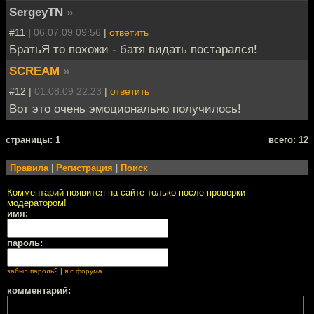
SergeyTN
»
#11 |
06.07.09 09:56
|
ответить
БратьЯ то похожи - батя видать постарался!
SCREAM
»
#12 |
01.08.09 22:23
|
ответить
Вот это очень эмоционально получилось!
cтраницы: 1
всего: 12
Правила
|
Регистрация
|
Поиск
Комментарий появится на сайте только после проверки
модератором!
имя:
пароль:
забыл пароль?
|
я с форума
комментарий: