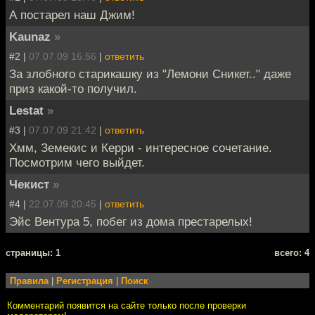
А постарел наш Джим!
Kaunaz
»
#2 |
07.07.09 16:56
|
ответить
За злобного старикашку из "Лемони Сникет.." даже
приз какой-то получил.
Lestat
»
#3 |
07.07.09 21:42
|
ответить
Хмм, Земекис и Керри - интересное сочетание.
Посмотрим чего выйдет.
Чекист
»
#4 |
22.07.09 20:45
|
ответить
Эйс Вентура 5, побег из дома престарелых!
cтраницы: 1
всего: 4
Правила
|
Регистрация
|
Поиск
Комментарий появится на сайте только после проверки