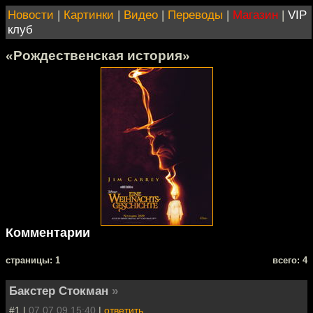
Новости
|
Картинки
|
Видео
|
Переводы
|
Магазин
|
VIP
клуб
«Рождественская история»
Комментарии
cтраницы: 1
всего: 4
Бакстер Стокман
»
#1 |
07.07.09 15:40
|
ответить