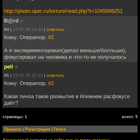
http://photo.oper.ru/torture/read.php?t=1045689251
B@rd
»
#4 |
14.07.09 18:40
|
ответить
Кому: Onepamop,
#2
А я эксперементировал(делал меньше/болльше),
фокусировал на человека и что-то не получалось
pell
»
#5 |
29.01.10 15:19
|
ответить
Кому: Onepamop,
#2
Какая линза такое размытие в ближнем расфокусе
даёт?
cтраницы: 1
всего: 5
Правила
|
Регистрация
|
Поиск