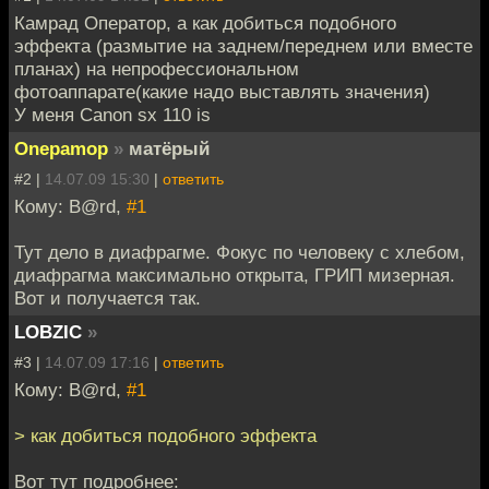
Камрад Оператор, а как добиться подобного
эффекта (размытие на заднем/переднем или вместе
планах) на непрофессиональном
фотоаппарате(какие надо выставлять значения)
У меня Canon sx 110 is
Onepamop
»
матёрый
#2 |
14.07.09 15:30
|
ответить
Кому: B@rd,
#1
Тут дело в диафрагме. Фокус по человеку с хлебом,
диафрагма максимально открыта, ГРИП мизерная.
Вот и получается так.
LOBZIC
»
#3 |
14.07.09 17:16
|
ответить
Кому: B@rd,
#1
> как добиться подобного эффекта
Вот тут подробнее: