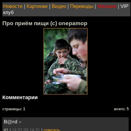
Новости
|
Картинки
|
Видео
|
Переводы
|
Магазин
|
VIP
клуб
Про приём пищи (с) onepamop
Комментарии
cтраницы: 1
всего: 5
B@rd
»
#1 |
14.07.09 14:31
|
ответить