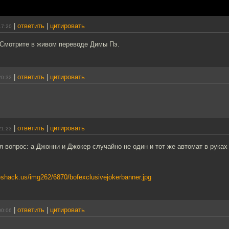
|
ответить
|
цитировать
17:20
 Смотрите в живом переводе Димы Пэ.
|
ответить
|
цитировать
20:32
|
ответить
|
цитировать
21:23
 вопрос: а Джонни и Джокер случайно не один и тот же автомат в руках
eshack.us/img262/6870/bofexclusivejokerbanner.jpg
|
ответить
|
цитировать
00:06