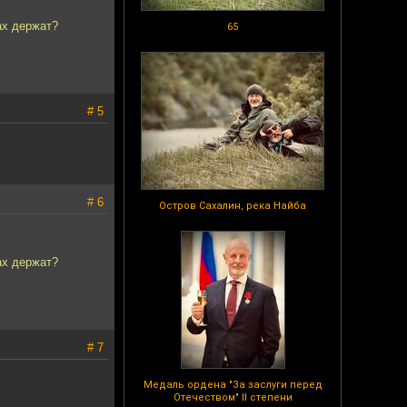
ах держат?
65
# 5
# 6
Остров Сахалин, река Найба
ах держат?
# 7
Медаль ордена "За заслуги перед
Отечеством" II степени