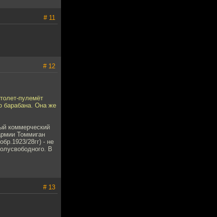
# 11
# 12
столет-пулемёт
о барабана. Она же
вый коммерческий
 армии Томмиган
р.1923/28гг) - не
полусвободного. В
# 13