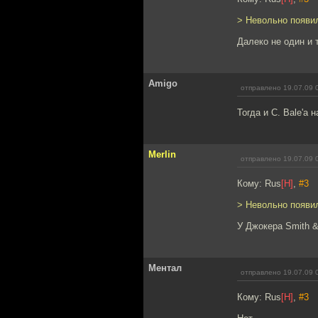
> Невольно появил
Далеко не один и 
Amigo
отправлено 19.07.09 
Тогда и C. Bale'a 
Merlin
отправлено 19.07.09 
Кому: Rus
[H]
,
#3
> Невольно появил
У Джокера Smith 
Ментал
отправлено 19.07.09 
Кому: Rus
[H]
,
#3