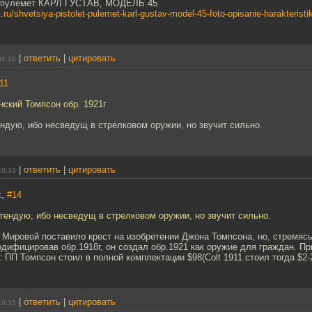
т-пулемет КАРЛ ГУСТАВ, МОДЕЛЬ 45
.ru/shvetsiya-pistolet-pulemet-karl-gustav-model-45-foto-opisanie-harakteristik
|
ответить
|
цитировать
04:10
11
ский Томпсон обр. 1921г
ендую, ибо несведущ в стрелковом оружии, но звучит сильно.
|
ответить
|
цитировать
10:33
k,
#14
етендую, ибо несведущ в стрелковом оружии, но звучит сильно.
Мировой поставило крест на изобретении Джона Томпсона, но, стремясь 
одифицировав обр.1918г, он создал обр.1921 как оружие для граждан. П
 ПП Томпсон стоил в полной комплектации $98(Colt 1911 стоил тогда $2-2
|
ответить
|
цитировать
10:33