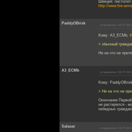
Швеция: пистoле
http://www.fire-arms
PaddyOBrisk
отправлено 19.07.09 
Кому: A3_ECMb,
#
> обычный граждан
Ни на что не прет
A3_ECMb
отправлено 19.07.09 
Кому: PaddyOBris
> Ни на что не пр
Окончание Первой 
не растерялся - м
небедных граждан:
Salasar
отправлено 19.07.09 