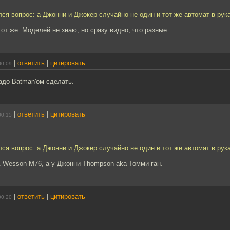
ся вопрос: а Джонни и Джокер случайно не один и тот же автомат в рук
тот же. Моделей не знаю, но сразу видно, что разные.
|
ответить
|
цитировать
00:09
надо Batman'ом сделать.
|
ответить
|
цитировать
00:15
ся вопрос: а Джонни и Джокер случайно не один и тот же автомат в рук
& Wesson M76, а у Джонни Thompson aka Томми ган.
|
ответить
|
цитировать
00:20