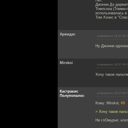
Нет.
Джонни Дэ держит 
Томпсона (Томми-г
использовалась в
Том Хэнкс в "Спас
Арвидас
отправлено 19.07.09 
Ну Джонни однозна
Mirskoi
отправлено 19.07.09 
Хочу такое пальти
Кастракис
отправлено 19.07.09 
Полупопалос
Кому: Mirskoi,
#9
> Хочу такое паль
Не глОмурно: клет