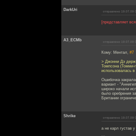
DarkUri
отправлено 19.07.09 
[представляет вся
A3_ECMb
отправлено 19.07.09 
Кому: Ментал,
#7
> Джонни Дэ держи
Томпсона (Томми-г
использовалась в
Ошибочка закралас
вариант - "Анниги
широко начали исп
было оребрения за
Британии ограниче
Shrike
отправлено 19.07.09 
а не карл густав у