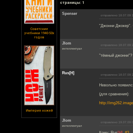
cтраницы: 1
Spenser
отправлено 18.07.09 
"Джонни Джокер".
Советские
учебники 1940-50х
годов
Jlom
отправлено 18.07.09 
интеллектуал
"тёмный джонни"?
Rus[H]
отправлено 18.07.09 
Невольно появился
(для сравнения):
http://img262.imag
Империя ножей
Jlom
отправлено 19.07.09 
интеллектуал
Кому: Rus
[H]
,
#3