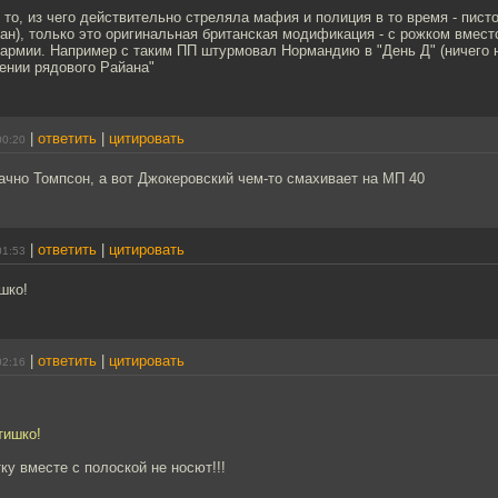
то, из чего действительно стреляла мафия и полиция в то время - пист
ан), только это оригинальная британская модификация - с рожком вмест
 армии. Например с таким ПП штурмовал Нормандию в "День Д" (ничего 
ении рядового Райана"
|
ответить
|
цитировать
00:20
чно Томпсон, а вот Джокеровский чем-то смахивает на МП 40
|
ответить
|
цитировать
01:53
шко!
|
ответить
|
цитировать
02:16
тишко!
ку вместе с полоской не носют!!!