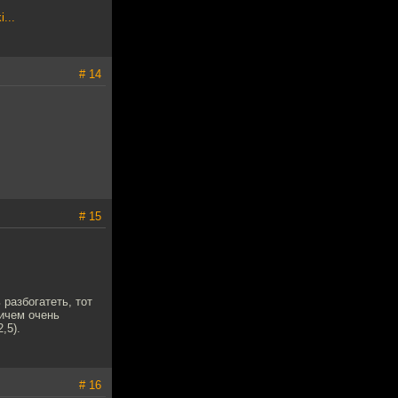
i...
# 14
# 15
разбогатеть, тот
ричем очень
,5).
# 16