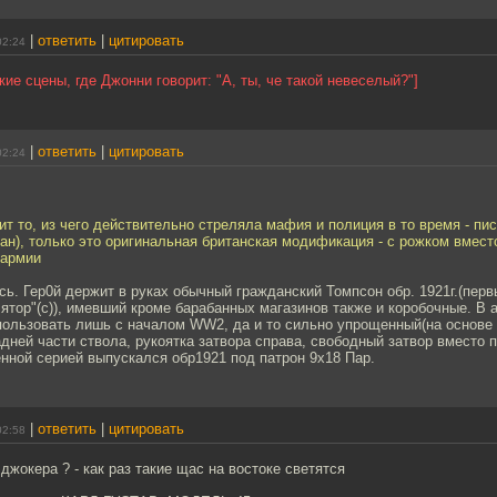
|
ответить
|
цитировать
02:24
кие сцены, где Джонни говорит: "А, ты, че такой невеселый?"]
|
ответить
|
цитировать
02:24
т то, из чего действительно стреляла мафия и полиция в то время - пи
ан), только это оригинальная британская модификация - с рожком вмест
 армии
ь. Гер0й держит в руках обычный гражданский Томпсон обр. 1921г.(пер
лятор"(с)), имевший кроме барабанных магазинов также и коробочные. В
ользовать лишь с началом WW2, да и то сильно упрощенный(на основе об
дней части ствола, рукоятка затвора справа, свободный затвор вместо 
нной серией выпускался обр1921 под патрон 9х18 Пар.
|
ответить
|
цитировать
02:58
 джокера ? - как раз такие щас на востоке светятся