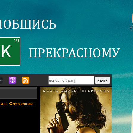
ьмы
|
Фото кошек
|