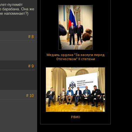
олет-пулемёт
о барабана. Она же
не напоминает?)
# 8
Медаль ордена "За заслуги перед
Отечеством" II степени
# 9
# 10
РВИО