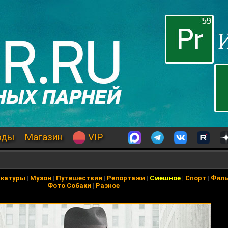
оды
Магазин
VIP
икатуры
|
Музон
|
Путешествия
|
Репортажи
|
Смешное
|
Спорт
|
Фил
Фото Собаки
|
Разное