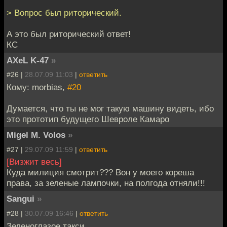
> Вопрос был риторический.
А это был риторический ответ!
КС
AXeL K-47
»
#26 |
28.07.09 11:03
|
ответить
Кому: morbias,
#20
Думается, что ты не мог такую машину видеть, ибо
это прототип будущего Шевроле Камаро
Migel M. Volos
»
#27 |
29.07.09 11:59
|
ответить
[Визжит весь]
Куда милиция смотрит??? Вон у моего кореша
права, за зеленые лампочки, на полгода отняли!!!
Sangui
»
#28 |
30.07.09 16:46
|
ответить
Зеленоглазое такси...