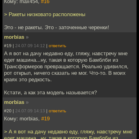
Кому: max454,
#16
> Ракеты низковато расположены
Это - не ракеты. Это - заточенные черенки!
morbias
»
#19 |
24.07.09 14:12
|
ответить
А я вот на дачу недавно еду, гляжу, навстречу мне
едет машина...ну, такая в которую Бамблби из
Трансформеров превращается. Реально удивился,
рот открыл, ничего сказать не мог. Что-то. В моих
краях это редкость.
Кстати, а как эта модель называется?
morbias
»
#20 |
24.07.09 14:13
|
ответить
Кому: morbias,
#19
> А я вот на дачу недавно еду, гляжу, навстречу мне
едет машина...ну, такая в которую Бамблби из