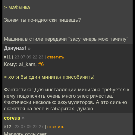
> маФынка
Зачем ты по-идиотски пишешь?
Машина в стиле передачи "засутенерь мою тачилу"
Данунах!
»
#11 |
23.07.09 22:23
|
ответить
Кому: al_kam,
#6
> хотя бы один миниган присобачить!
Фантастика! Для инсталляции минигана требуется к
нему подключить очень много электричества.
Фактически несколько аккумуляторов. А это сильно
скажется на весе и габаритах, думаю.
corvus
»
#12 |
23.07.09 22:27
|
ответить
Mansory отдыхает.