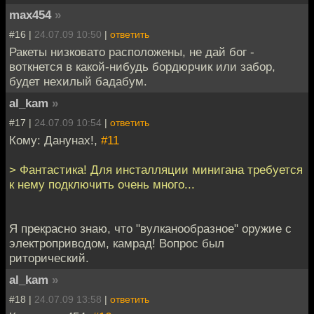
max454
»
#16 |
24.07.09 10:50
|
ответить
Ракеты низковато расположены, не дай бог -
воткнется в какой-нибудь бордюрчик или забор,
будет нехилый бадабум.
al_kam
»
#17 |
24.07.09 10:54
|
ответить
Кому: Данунах!,
#11
> Фантастика! Для инсталляции минигана требуется
к нему подключить очень много...
Я прекрасно знаю, что "вулканообразное" оружие с
электроприводом, камрад! Вопрос был
риторический.
al_kam
»
#18 |
24.07.09 13:58
|
ответить