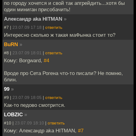
по городу хочется и свой так апгрейдить...хотя бы
один миниган присобачить!
Александр aka HITMAN
»
#7 |
23.07.09 17:18
|
ответить
Интересно сколько ж такая маФынка стоит то?
BuRN
»
#8 |
23.07.09 18:01
|
ответить
Кому: Borgward,
#4
Вроде про Сета Рогена что-то писали? Не помню,
блин.
99
»
#9 |
23.07.09 18:05
|
ответить
Как-то педово смотрится.
LOBZIC
»
#10 |
23.07.09 18:10
|
ответить
Кому: Александр aka HITMAN,
#7