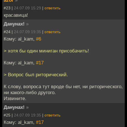
azor
»
#23 |
24.07.09 15:29
|
ответить
красавица!
Данунах!
»
#24 |
24.07.09 19:35
|
ответить
Кому: al_kam,
#6
> хотя бы один миниган присобачить!
Кому: al_kam,
#17
> Вопрос был риторический.
К слову, вопроса тут вроде бы нет, ни риторического,
ни какого-либо другого.
Извините.
Данунах!
»
#25 |
24.07.09 19:35
|
ответить
Кому: al_kam,
#17