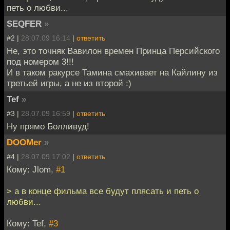
петь о любви...
SEQFER
»
#2 |
28.07.09 16:14
|
ответить
Не, это точняк Вавилон времен Принца Персийского
под номером 3!!!
И в таком ракурсе Тамина смахивает на Кайлину из
третьей игры, а не из второй :)
Tef
»
#3 |
28.07.09 16:59
|
ответить
Ну прямо Болливуд!
DOOMer
»
#4 |
28.07.09 17:02
|
ответить
Кому: Jlom,
#1
> а в конце фильма все будут плясать и петь о
любви...
Кому: Tef,
#3