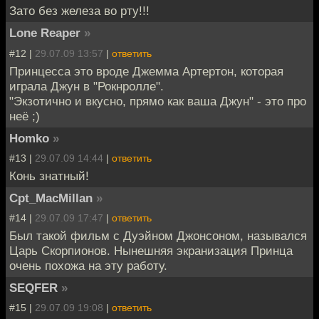
Зато без железа во рту!!!
Lone Reaper
»
#12 |
29.07.09 13:57
|
ответить
Принцесса это вроде Джемма Артертон, которая
играла Джун в "Рокнролле".
"Экзотично и вкусно, прямо как ваша Джун" - это про
неё ;)
Homko
»
#13 |
29.07.09 14:44
|
ответить
Конь знатный!
Cpt_MacMillan
»
#14 |
29.07.09 17:47
|
ответить
Был такой фильм с Дуэйном Джонсоном, назывался
Царь Скорпионов. Нынешняя экранизация Принца
очень похожа на эту работу.
SEQFER
»
#15 |
29.07.09 19:08
|
ответить