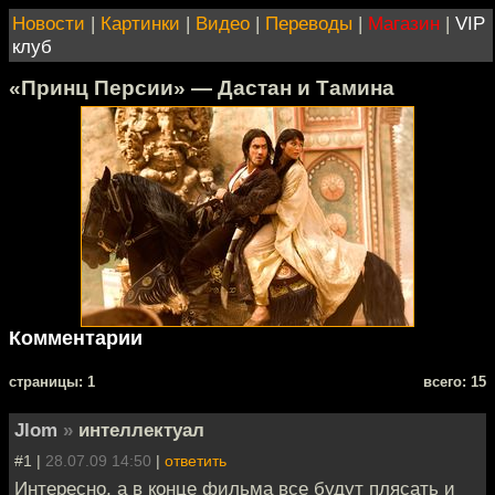
Новости
|
Картинки
|
Видео
|
Переводы
|
Магазин
|
VIP
клуб
«Принц Персии» — Дастан и Тамина
Комментарии
cтраницы: 1
всего: 15
Jlom
»
интеллектуал
#1 |
28.07.09 14:50
|
ответить
Интересно, а в конце фильма все будут плясать и