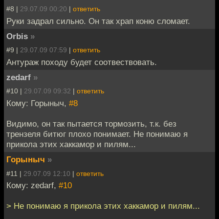
#8 |
29.07.09 00:20
|
ответить
Руки задрал сильно. Он так храп коню сломает.
Orbis
»
#9 |
29.07.09 07:59
|
ответить
Антураж походу будет соотвествовать.
zedarf
»
#10 |
29.07.09 09:32
|
ответить
Кому: Горыныч,
#8
Видимо, он так пытается тормозить, т.к. без
трензеля битюг плохо понимает. Не понимаю я
прикола этих хаккамор и пилям...
Горыныч
»
#11 |
29.07.09 12:10
|
ответить
Кому: zedarf,
#10
> Не понимаю я прикола этих хаккамор и пилям...