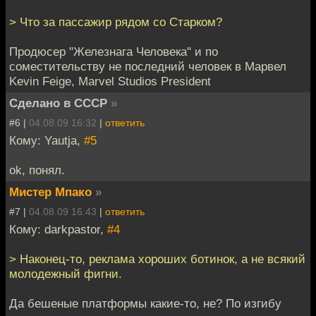
> Что за пассажир рядом со Старком?
Продюсер "Железнага Человека" и по
соместительству не последний человек в Марвел
Kevin Feige, Marvel Studios President
Сделано в СССР
»
#6 |
04.08.09 16:32
|
ответить
Кому: Yautja,
#5
ok, понял.
Мистер Мпако
»
#7 |
04.08.09 16:43
|
ответить
Кому: darkpastor,
#4
> Наконец-то, реклама хороших ботинок, а не всякий
молодежный фигни.
Да бешеные платформы какие-то, не? По изгибу