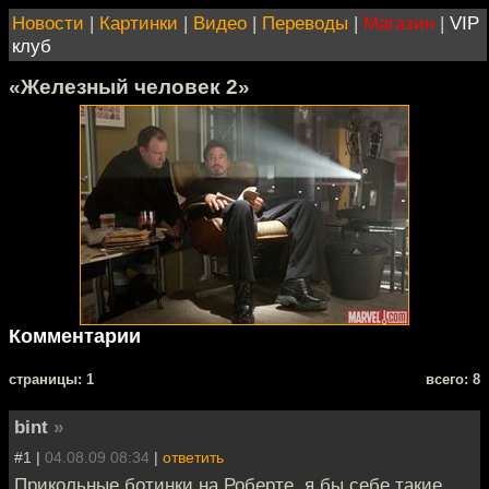
Новости
|
Картинки
|
Видео
|
Переводы
|
Магазин
|
VIP
клуб
«Железный человек 2»
Комментарии
cтраницы: 1
всего: 8
bint
»
#1 |
04.08.09 08:34
|
ответить
Прикольные ботинки на Роберте, я бы себе такие