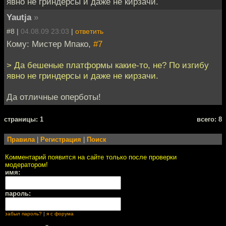
явно не гриндерсы и даже не кирзачи.
Yautja
»
#8 |
04.08.09 23:03
|
ответить
Кому: Мистер Мпако,
#7
> Да бешеные платформы какие-то, не? По изгибу
явно не гриндерсы и даже не кирзачи.
Да отличные оперботы!
cтраницы: 1
всего: 8
Правила
|
Регистрация
|
Поиск
Комментарий появится на сайте только после проверки
модератором!
имя:
пароль:
забыл пароль?
|
я с форума