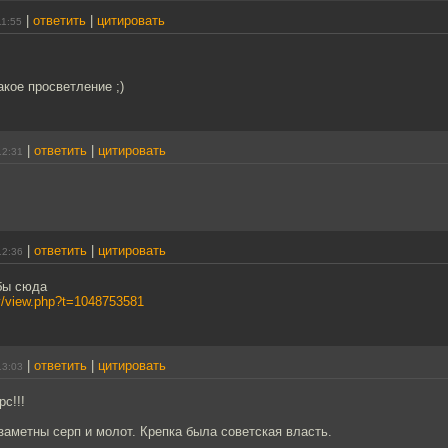
|
ответить
|
цитировать
11:55
акое просветление ;)
|
ответить
|
цитировать
12:31
|
ответить
|
цитировать
12:36
 бы сюда
ery/view.php?t=1048753581
|
ответить
|
цитировать
13:03
с!!!
 заметны серп и молот. Крепка была советская власть.