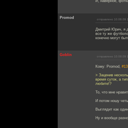
И, наверное, фотк
Promod
отправлено 10.08.09 
Дмитрий Юрич, я д
все ту же футболо
конечно могут быт
Goblin
отправлено 10.08.09 
Кому: Promod,
#13
> Заценив несколь
время суток, а ти
любите!?
То, что мне нрави
И потом ношу чет
Выглядит как один
Ну и вообще разно