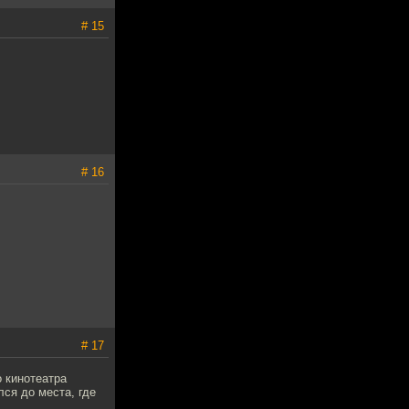
# 15
# 16
# 17
о кинотеатра
лся до места, где