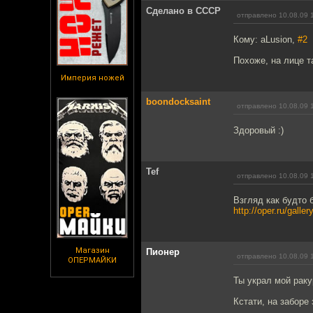
Сделано в СССР
отправлено 10.08.09 
Кому: aLusion,
#2
Похоже, на лице т
Империя ножей
boondocksaint
отправлено 10.08.09 
Здоровый :)
Tef
отправлено 10.08.09 
Взгляд как будто
http://oper.ru/gall
Магазин
Пионер
отправлено 10.08.09 
ОПЕРМАЙКИ
Ты украл мой ракур
Кстати, на заборе