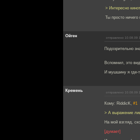
> Интересно кино
Ты просто ничего
Ойген
отправлено 10.08.09 
Подозрительно зн
Вспомнил, это вид
И мушшину я где-т
Кремень
отправлено 10.08.09 
Кому: RiddicK,
#1
> А выражение лиц
На мой взгляд, ск
[думает]