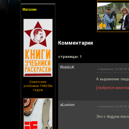
Магазин
Комментарии
cтраницы: 1
RiddicK
отправлено 10.08.09 
А выражение лица 
Советские
учебники 1940-50х
[любуется кинотеа
годов
aLusion
отправлено 10.08.09 
Это с бодуна посл