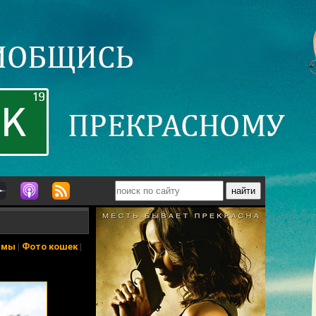
ьмы
|
Фото кошек
|