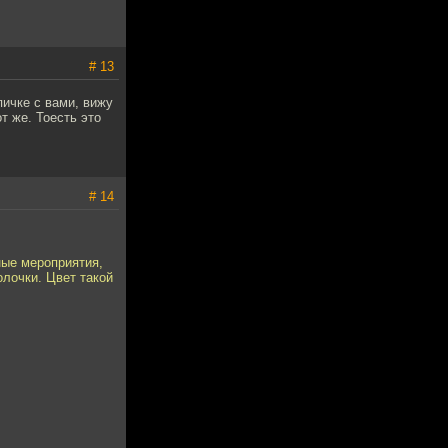
# 13
пичке с вами, вижу
т же. Тоесть это
# 14
ные мероприятия,
олочки. Цвет такой