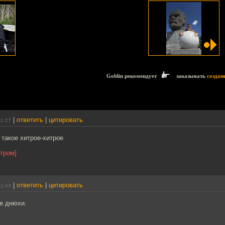
Goblin рекомендует
заказывать
создан
|
ответить
|
цитировать
11:27
такое хитрое-хитрое
тром]
|
ответить
|
цитировать
11:43
е днюхи.