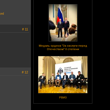
tml
# 11
Медаль ордена "За заслуги перед
Отечеством" II степени
# 12
РВИО