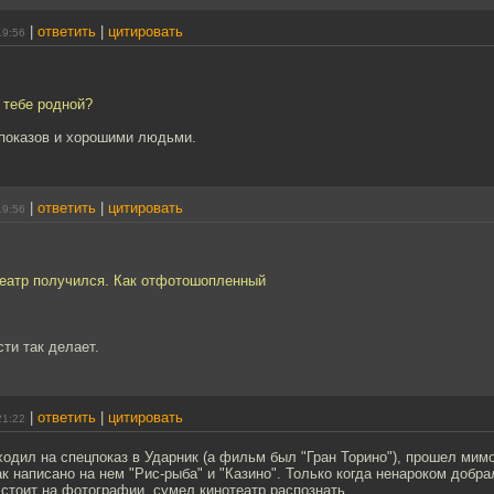
|
ответить
|
цитировать
19:56
 тебе родной?
показов и хорошими людьми.
|
ответить
|
цитировать
19:56
театр получился. Как отфотошопленный
сти так делает.
|
ответить
|
цитировать
21:22
ходил на спецпоказ в Ударник (а фильм был "Гран Торино"), прошел мим
к написано на нем "Рис-рыба" и "Казино". Только когда ненароком добра
стоит на фотографии, сумел кинотеатр распознать.