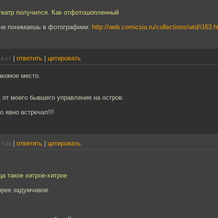
театр получился. Как отфотошопленный
 не понимаешь в фотографиии:
http://web.comicsia.ru/collections/wtd/i163.h
|
ответить
|
цитировать
16:17
акомое место.
 от моего бывшего управления на остров.
о явно встречал!!!
|
ответить
|
цитировать
17:40
а такое хитрое-хитрое
орее задумчивое.