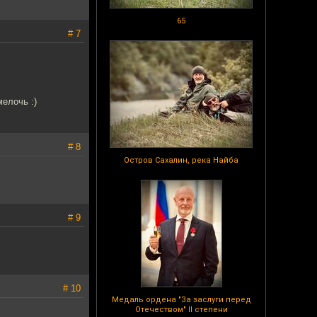
65
# 7
мелочь :)
# 8
Остров Сахалин, река Найба
# 9
# 10
Медаль ордена "За заслуги перед
Отечеством" II степени