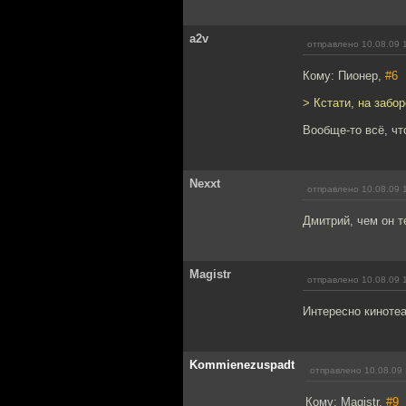
a2v
отправлено 10.08.09 
Кому: Пионер,
#6
> Кстати, на забо
Вообще-то всё, что
Nexxt
отправлено 10.08.09 
Дмитрий, чем он т
Magistr
отправлено 10.08.09 
Интересно киноте
Kommienezuspadt
отправлено 10.08.09 
Кому: Magistr,
#9