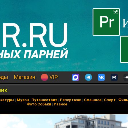
оды
Магазин
VIP
ник
икатуры
|
Музон
|
Путешествия
|
Репортажи
|
Смешное
|
Спорт
|
Фил
Фото Собаки
|
Разное