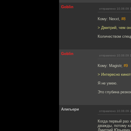
Goblin
отправлено 10.08.09 
Кому: Nexxt,
#8
> Дмитрий, чем он
Количеством спец
Goblin
отправлено 10.08.09 
Кому: Magistr,
#9
> Интересно кино
Я не умею.
Это глубина резко
Алигьери
отправлено 10.08.09 
Когда первый раз 
дважды, потому ка
Дмитрий Юрьевич 