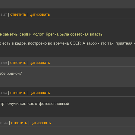
|
ответить
|
цитировать
13:27
ре заметны серп и молот. Крепка была советская власть.
 есть в кадре, построено во времена СССР. А забор - это так, приятная 
|
ответить
|
цитировать
14:09
ебе родной?
|
ответить
|
цитировать
14:54
атр получился. Как отфотошопленный
|
ответить
|
цитировать
15:44