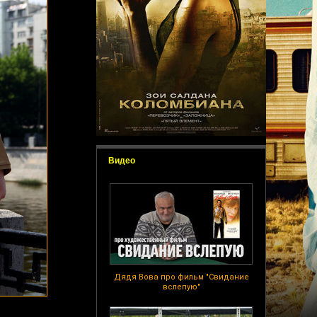
Видео
Дядя Вова про фильм "Свидание
вслепую"