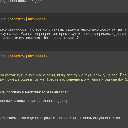
а сделана после обеда!!
|
ответить
|
цитировать
19:53
ико извиняюсь.. Но все хочу узнать. Заценив несколько фоток тут на ту
чку на вас. Разные мероприятия, время суток, а типаж прикида один и то
ь и разные футболочки. Цвет такой любите!?
|
ответить
|
цитировать
19:54
ко фоток тут на тупичке с вами, вижу все ту же футболочку на вас. Раз
паж прикида один и тот же. Тоесть это конечно могут быть и разные футб
тся, покупаю в нескольких экземплярах.
ыре одинаковых свитера месяц подряд.
.
образием в одежде не страдаю - тупое быдло, лишь бы удобно было.