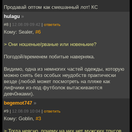
Продавай оптом как смешанный лот! КС
hulagu
»
#8 |
12.08.09 09:42
|
ответить
Кому: Sealer,
#6
> Они ношеные/рваные или новенькие?
Погодой/временем побитые наверняка.
Видимо, одна из немногих частей одежды, которую
можно снять без особых неудобств практически
везде (любой может посмотреть на пляже как
лифчики из-под футболок вытаскиваются
девч0нками).
begemot747
»
#9 |
12.08.09 10:04
|
ответить
Кому: Goblin,
#3
> Тогда неясно, почему на них нет мужских трусов.