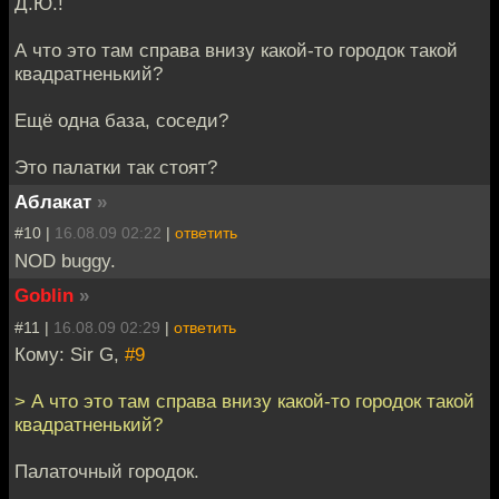
Д.Ю.!
А что это там справа внизу какой-то городок такой
квадратненький?
Ещё одна база, соседи?
Это палатки так стоят?
Аблакат
»
#10 |
16.08.09 02:22
|
ответить
NOD buggy.
Goblin
»
#11 |
16.08.09 02:29
|
ответить
Кому: Sir G,
#9
> А что это там справа внизу какой-то городок такой
квадратненький?
Палаточный городок.