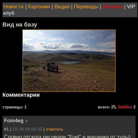
Новости
|
Картинки
|
Видео
|
Переводы
|
Магазин
|
VIP
клуб
Вид на базу
Комментарии
cтраницы: 1
всего: 25,
Goblin
: 2
Fom4eg
»
#1 |
16.08.09 00:35
|
ответить
Словно отсюда рисовали "Fuel" и машинка от туды)