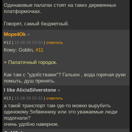
Одинаковые палатки стоят на таких деревянных
платформочках.
Говорят, самый бюджетный.
Mope4Ok
»
#12 |
16.08.09 03:02
|
ответить
Кому: Goblin,
#11
> Палаточный городок.
Как там с "удобствами"? Гальюн , вода горячая руки
помыть, душ принять.
I like AliciaSilverstone
»
#13 |
16.08.09 03:32
|
ответить
а такой транспорт там где-то можно вырубить
одинокому 5х6веннику или это уважаемые люди
подогнали?
очень удобно наверное.