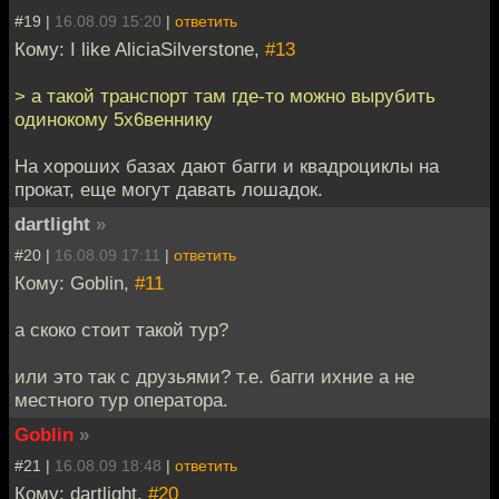
#19 |
16.08.09 15:20
|
ответить
Кому: I like AliciaSilverstone,
#13
> а такой транспорт там где-то можно вырубить
одинокому 5х6веннику
На хороших базах дают багги и квадроциклы на
прокат, еще могут давать лошадок.
dartlight
»
#20 |
16.08.09 17:11
|
ответить
Кому: Goblin,
#11
а скоко стоит такой тур?
или это так с друзьями? т.е. багги ихние а не
местного тур оператора.
Goblin
»
#21 |
16.08.09 18:48
|
ответить
Кому: dartlight,
#20