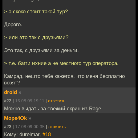
> а скоко стоит такой тур?
Дорого.
> или это так с друзьями?
Это так, с друзьями за деньги.
> т.е. багги ихние а не местного тур оператора.
Камрад, нешто тебе кажется, что меня бесплатно
возят?
droid
»
#22 |
16.08.09 19:11
|
ответить
Можно выдать за свежий скрин из Rage.
Mope4Ok
»
#23 |
17.08.09 00:35
|
ответить
Кому: dureimar,
#18