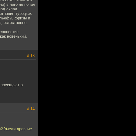
о) в него не попал
под склад
изгнания турецких
ельефы, фризы и
о, естественно,
леоновские
как новенький.
# 13
ь посещают в
# 14
ы? Умели древние