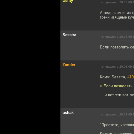
Ushty
отправлено 20.08.09 
А ведь камни, из 
греки изящные куч
Sesstra
отправлено 20.08.09 
Если позволять се
Zander
отправлено 20.08.09 
Кому: Sesstra,
#10
> Если позволять 
... и вот эти вот л
ushak
отправлено 20.08.09 
"Простите, часовн
Кстати, к вопросу