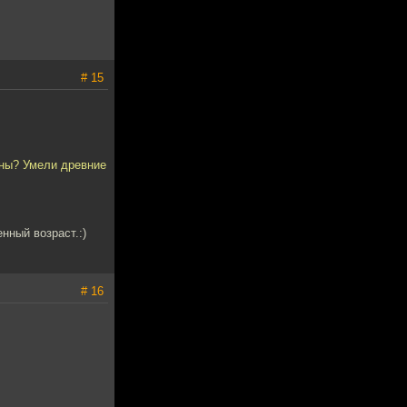
# 15
ены? Умели древние
енный возраст.:)
# 16