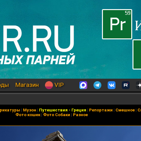
оды
Магазин
VIP
рикатуры
|
Музон
|
Путешествия
-
Греция
|
Репортажи
|
Смешное
|
С
Фото кошек
|
Фото Собаки
|
Разное