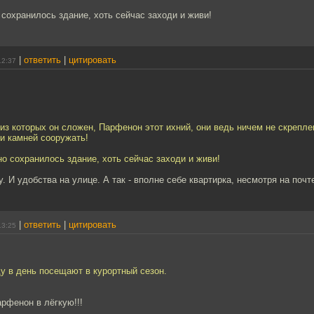
 сохранилось здание, хоть сейчас заходи и живи!
|
ответить
|
цитировать
12:37
 из которых он сложен, Парфенон этот ихний, они ведь ничем не скрепл
и камней сооружать!
но сохранилось здание, хоть сейчас заходи и живи!
. И удобства на улице. А так - вполне себе квартирка, несмотря на почт
|
ответить
|
цитировать
13:25
у в день посещают в курортный сезон.
рфенон в лёгкую!!!