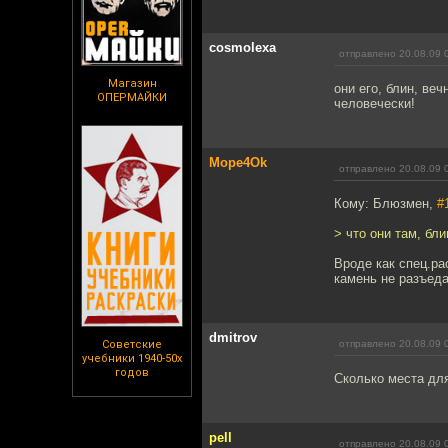
cosmolexa
отправлено 20.08.09 
Магазин
они его, блин, ве
ОПЕРМАЙКИ
человечески!
Mope4Ok
отправлено 20.08.09 
Кому: Блюзмен,
#
> что они там, бл
Вроде как спец.ра
камень не разъеда
dmitrov
Советские
отправлено 20.08.09 
учебники 1940-50х
годов
Сколько места дл
pell
отправлено 20.08.09 