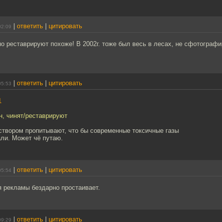
|
ответить
|
цитировать
02:09
чно реставрируют похоже! В 2002г. тоже был весь в лесах, не сфотографи
|
ответить
|
цитировать
05:53
1
ин, чинят/реставрируют
створом пропитывают, что бы современные токсичные газы
ли. Может чё путаю.
|
ответить
|
цитировать
05:54
я рекламы бездарно простаивает.
|
ответить
|
цитировать
09:29