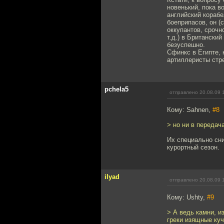
новенький, пока в
английский кораб
боеприпасов, он (
оккупантов, срочн
т.д.) в Британски
безуспешно.
Сфинкс в Египте, 
артиллеристы стре
pchela5
отправлено 20.08.09 
Кому: Sahnen,
#8
> но ни в передач
Их специально сни
курортный сезон.
ilyad
отправлено 20.08.09 
Кому: Ushty,
#9
> А ведь камни, и
греки изящные куч