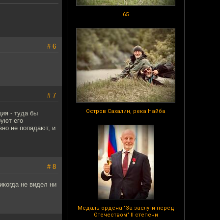
65
# 6
# 7
Остров Сахалин, река Найба
ия - туда бы
руют его
вно не попадают, и
# 8
никогда не видел ни
Медаль ордена "За заслуги перед
Отечеством" II степени