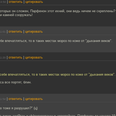
|
ответить
|
цитировать
10:50
которых он сложен, Парфенон этот ихний, они ведь ничем не скреплены
и камней сооружать!
|
ответить
|
цитировать
11:01
бе впечатляться, то в таких местах мороз по коже от "дыхания веков".
|
ответить
|
цитировать
11:20
себе впечатляться, то в таких местах мороз по коже от "дыхания веков".
еса все портят, блин.
|
ответить
|
цитировать
11:54
ю тоже я разрушил?" (ц)
 о диких азиЯтах и цЫвилизованных европейцах. Парфенон до начала 19-