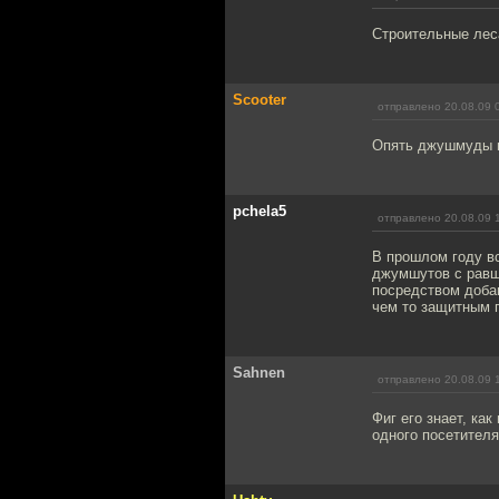
Строительные лес
Scooter
отправлено 20.08.09 
Опять джушмуды в
pchela5
отправлено 20.08.09 
В прошлом году вс
джумшутов с равша
посредством добав
чем то защитным п
Sahnen
отправлено 20.08.09 
Фиг его знает, как
одного посетителя