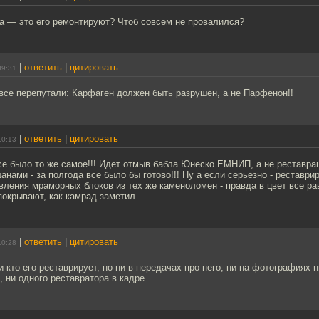
а — это его ремонтируют? Чтоб совсем не провалился?
|
ответить
|
цитировать
09:31
се перепутали: Карфаген должен быть разрушен, а не Парфенон!!
|
ответить
|
цитировать
10:13
е было то же самое!!! Идет отмыв бабла Юнеско ЕМНИП, а не реставрац
нами - за полгода все было бы готово!!! Ну а если серьезно - реставри
ления мраморных блоков из тех же каменоломен - правда в цвет все ра
окрывают, как камрад заметил.
|
ответить
|
цитировать
10:28
 и кто его реставрирует, но ни в передачах про него, ни на фотографиях 
, ни одного реставратора в кадре.