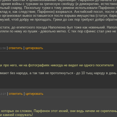
о время войны с турками за греческую свободу (и демократию, естественн
ельный снаряд. Поскольку турки к тому ремени использовали Парфенон 
склад и, как следствие, Парфенон) взорвался. Английский посол, после 
о организовал вывоз оставшегося после взрыва имущества (статуи, бар
й музей, чтоб добру не пропадать. Греки до сих пор требуют добро обратн
кстати, до египетского похода Наполеона был тоже как новенький. Напо
ляли по нему из пушек - довольно метко. С тех пор сфинкс стал уже не 
|
ответить
|
цитировать
11:58
ах про него, ни на фотографиях никогда не видел ни одного посетителя
мают без народа, а так там не протолкнуться - до 10 тыщ народу в ден
|
ответить
|
цитировать
12:27
з которых он сложен, Парфенон этот ихний, они ведь ничем не скреплен
и камней сооружать!