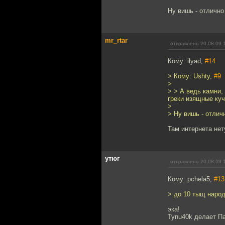
Ну вишь - отлично
mr_rtar
отправлено 20.08.09 
Кому: ilyad,
#14
> Кому: Ushty,
#9
>
> > А ведь камни,
греки изящные куч
>
> Ну вишь - отлич
Там интернета нету
утюг
отправлено 20.08.09 
Кому: pchela5,
#13
> до 10 тыщ народ
эка!
Tynu40k делает Па