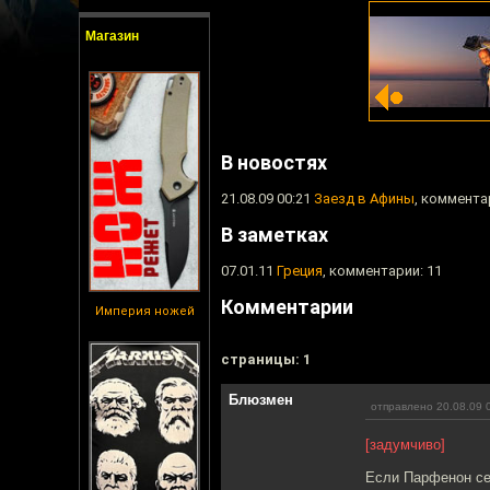
Магазин
В новостях
21.08.09 00:21
Заезд в Афины
, коммента
В заметках
07.01.11
Греция
, комментарии: 11
Комментарии
Империя ножей
cтраницы: 1
Блюзмен
отправлено 20.08.09 
[задумчиво]
Если Парфенон сей