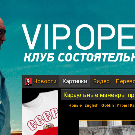
Картинки
Видео
Перев
Новости
Караульные маневры п
Новые
|
English
|
Goblin
|
Игры
|
Ка