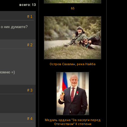
всего: 13
65
# 1
 о них думаете?
# 2
Остров Сахалин, река Найба
помню =)
# 3
# 4
Медаль ордена "За заслуги перед
Отечеством" II степени