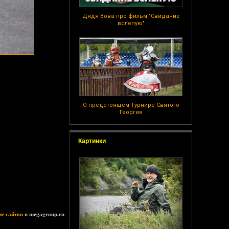
Дядя Вова про фильм "Свидание
вслепую"
О предстоящем Турнире Святого
Георгия
Картинки
ие сайтов
в megagroup.ru