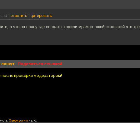
|
ответить
|
цитировать
19:24
те, а что на плацу где солдаты ходили мрамор такой скользкий что тр
 пишут
|
Поделиться ссылкой
о после проверки модератором!
екста.
Оверквотинг
- зло.