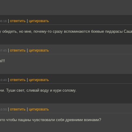
|
ответить
|
цитировать
06:18
чу обидеть, но мне, почему-то сразу вспоминаются боевые пидарасы Саш
|
ответить
|
цитировать
07:45
!!!
|
ответить
|
цитировать
10:40
чи. Туши свет, сливай воду и кури солому.
|
ответить
|
цитировать
10:50
- это чтобы пацаны чувствовали себя древними воинами?