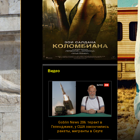
Видео
Goblin News 206: теракт в
Геленджике, у США закончились
ракеты, мигранты в Сеуте