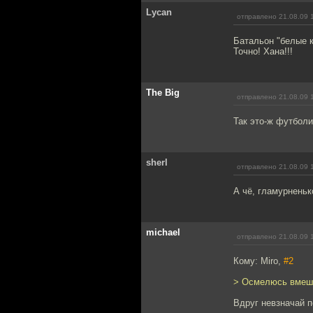
Lycan
отправлено 21.08.09 
Батальон "белые к
Точно! Хана!!!
The Big
отправлено 21.08.09 
Так это-ж футболи
sherl
отправлено 21.08.09 
А чё, гламурненьк
michael
отправлено 21.08.09 
Кому: Miro,
#2
> Осмелюсь вмешат
Вдруг невзначай п