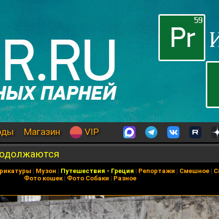
оды
Магазин
VIP
родолжаются
рикатуры
|
Музон
|
Путешествия
-
Греция
|
Репортажи
|
Смешное
|
С
Фото кошек
|
Фото Собаки
|
Разное