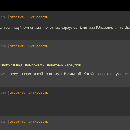
|
ответить
|
цитировать
00:34
еяться над "помпонами" почетных караулов. Дмитрий Юрьевич, а что Вы
|
ответить
|
цитировать
00:36
смеяться над "помпонами" почетных караулов
я - несут в себе какой-то интимный смысл!!! Какой конкретно - уже не 
|
ответить
|
цитировать
00:56
|
ответить
|
цитировать
01:27