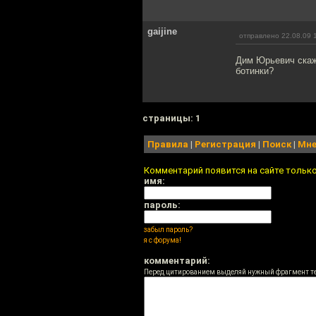
gaijine
отправлено 22.08.09 
Дим Юрьевич скажи
ботинки?
cтраницы: 1
Правила
|
Регистрация
|
Поиск
|
Мне
Комментарий появится на сайте тольк
имя:
пароль:
забыл пароль?
я с форума!
комментарий:
Перед цитированием выделяй нужный фрагмент т