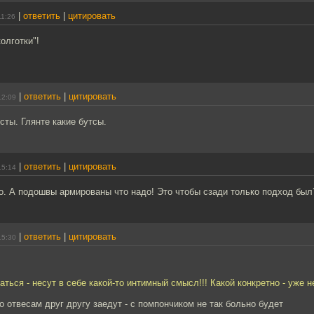
|
ответить
|
цитировать
11:26
олготки"!
|
ответить
|
цитировать
12:09
сты. Глянте какие бутсы.
|
ответить
|
цитировать
15:14
о. А подошвы армированы что надо! Это чтобы сзади только подход был
|
ответить
|
цитировать
15:30
ься - несут в себе какой-то интимный смысл!!! Какой конкретно - уже н
о отвесам друг другу заедут - с помпончиком не так больно будет