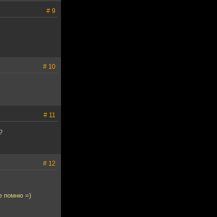
# 9
# 10
# 11
?
# 12
е помню =)