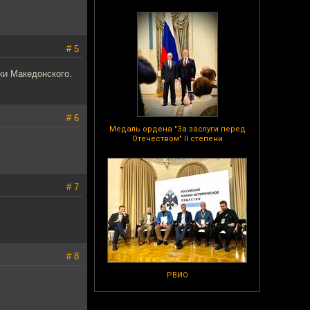
# 5
ки Македонского.
# 6
Медаль ордена "За заслуги перед
Отечеством" II степени
# 7
# 8
РВИО