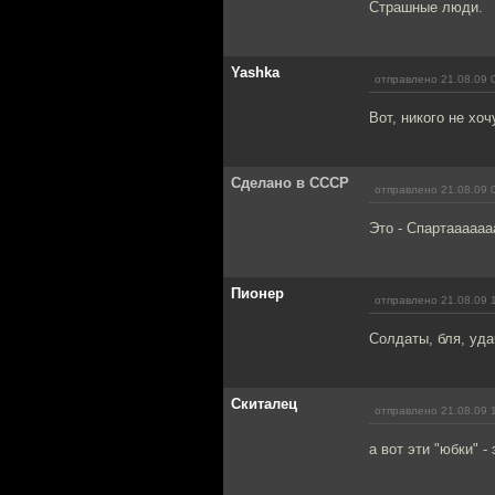
Страшные люди.
Yashka
отправлено 21.08.09 
Вот, никого не хо
Сделано в СССР
отправлено 21.08.09 
Это - Спартааааааа
Пионер
отправлено 21.08.09 
Солдаты, бля, уда
Скиталец
отправлено 21.08.09 
а вот эти "юбки" 