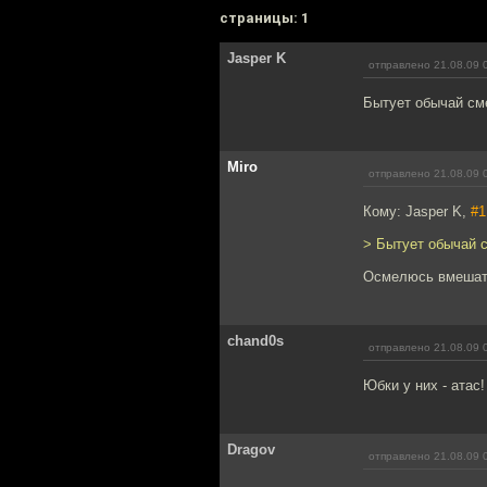
cтраницы: 1
Jasper K
отправлено 21.08.09 
Бытует обычай см
Miro
отправлено 21.08.09 
Кому: Jasper K,
#1
> Бытует обычай 
Осмелюсь вмешатьс
chand0s
отправлено 21.08.09 
Юбки у них - атас!
Dragov
отправлено 21.08.09 