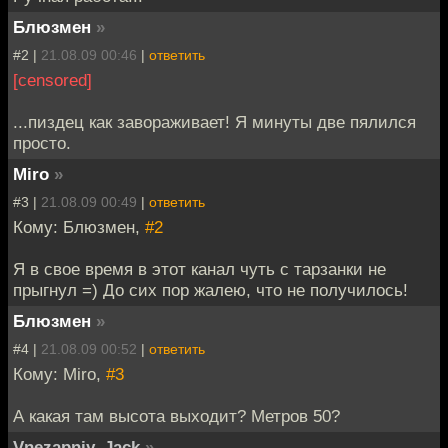
Блюзмен
»
#2 |
21.08.09 00:46
|
ответить
[censored]
...пиздец как завораживает! Я минуты две пялился
просто.
Miro
»
#3 |
21.08.09 00:49
|
ответить
Кому: Блюзмен,
#2
Я в свое время в этот канал чуть с тарзанки не
прыгнул =) До сих пор жалею, что не получилось!
Блюзмен
»
#4 |
21.08.09 00:52
|
ответить
Кому: Miro,
#3
А какая там высота выходит? Метров 50?
Vnezapniy_Jack
»