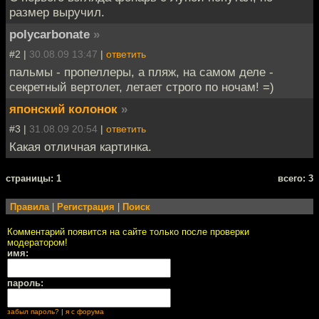
размер выручил.
polycarbonate
»
#2 |
30.08.09 13:47
|
ответить
пальмы - пропеллеры, а пляж, на самом деле -
секретный вертолет, летает строго по ночам! =)
японский колонок
»
#3 |
31.08.09 20:54
|
ответить
Какая отличная картинка.
cтраницы: 1
всего: 3
Правила
|
Регистрация
|
Поиск
Комментарий появится на сайте только после проверки
модератором!
имя:
пароль:
забыл пароль?
|
я с форума