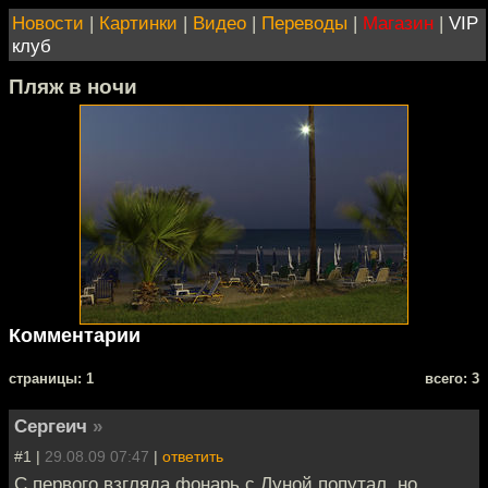
Новости
|
Картинки
|
Видео
|
Переводы
|
Магазин
|
VIP
клуб
Пляж в ночи
Комментарии
cтраницы: 1
всего: 3
Сергеич
»
#1 |
29.08.09 07:47
|
ответить
С первого взгляда фонарь с Луной попутал, но