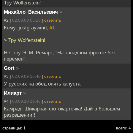
Тру Wolfenstein!
Михайло_Васильевич
»
#2 |
02.09.09 05:18
|
ответить
Кому: justgraywind,
#1
> Тру Wolfenstein!
Не, тру Э. М. Ремарк, "На западном фронте без
перемен".
Gort
»
#3 |
02.09.09 16:40
|
ответить
У русских на обед опять капуста
Илиарт
»
#4 |
08.09.10 19:46
|
ответить
Камрад! Шикарная фотокарточка! Дай в большем
разрешении!!
cтраницы: 1
всего: 4