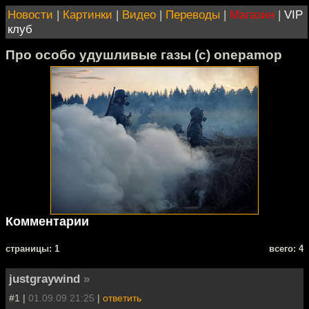
Новости
|
Картинки
|
Видео
|
Переводы
|
Магазин
|
VIP
клуб
Про особо удушливые газы (с) onepamop
Комментарии
cтраницы: 1
всего: 4
justgraywind
»
#1 |
01.09.09 21:25
|
ответить