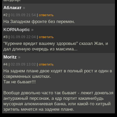
Аблакат
»
#2 |
01.09.09 21:54
|
ответить
На Западном фронте без перемен.
KORNAoptic
»
#3 |
01.09.09 22:04
|
ответить
"Курение вредит вашему здоровью" сказал Жан, и
дал длинную очередь из максима...
Moritz
»
#4 |
02.09.09 13:02
|
ответить
На заднем плане двое ходят в полный рост и один в
современных шмотках.
Так не бывает!!!
Вообще довольно часто так бывает - лежит донельзя
антуражный персонаж, а кдр портит какаянибудь
мусорная алюминиевая банка, или какой-то хитрый
зритель мечется на заднем плане.