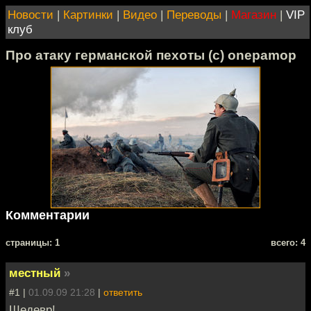
Новости
|
Картинки
|
Видео
|
Переводы
|
Магазин
|
VIP
клуб
Про атаку германской пехоты (с) onepamop
Комментарии
cтраницы: 1
всего: 4
местный
»
#1 |
01.09.09 21:28
|
ответить
Шедевр!