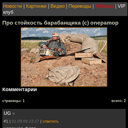
Новости
|
Картинки
|
Видео
|
Переводы
|
Магазин
|
VIP
клуб
Про стойкость барабанщика (с) onepamop
Комментарии
cтраницы: 1
всего: 2
UG
»
#1 |
01.09.09 23:27
|
ответить